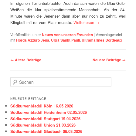
im eigenen Tor unterbrachte. Auch danach waren die Blau-Gelb-
Weißen die klar spielbestimmende Mannschaft. Ab der 34.
Minute waren die Jenenser dann aber nur noch zu zehnt, weil
Klingbeil mit rot vom Platz musste.
Weiterlesen
→
Veröffentlicht unter
Neues von unseren Freunden
|
Verschlagwortet
mit
Horda Azzuro Jena
,
Ultrà Sankt Pauli
,
Ultramarines Bordeaux
Beitragsnavigation
←
Ältere Beiträge
Neuere Beiträge
→
S
u
c
h
NEUESTE BEITRÄGE
e
Südkurvenbladdl Köln 16.05.2026
n
Südkurvenbladdl Heidenheim 02.05.2026
Südkurvenbladdl Stuttgart 19.04.2026
Südkurvenbladdl Union 21.03.2026
Südkurvenbladdl Gladbach 06.03.2026