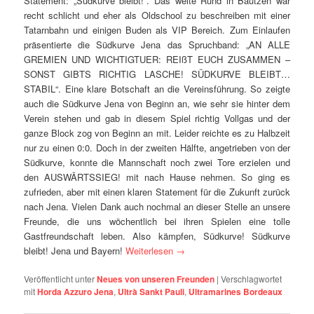
Statement: „Südkurve bleibt!“. Das weite Rund in Bautzen war
recht schlicht und eher als Oldschool zu beschreiben mit einer
Tatarnbahn und einigen Buden als VIP Bereich. Zum Einlaufen
präsentierte die Südkurve Jena das Spruchband: „AN ALLE
GREMIEN UND WICHTIGTUER: REIßT EUCH ZUSAMMEN –
SONST GIBTS RICHTIG LASCHE! SÜDKURVE BLEIBT…
STABIL“. Eine klare Botschaft an die Vereinsführung. So zeigte
auch die Südkurve Jena von Beginn an, wie sehr sie hinter dem
Verein stehen und gab in diesem Spiel richtig Vollgas und der
ganze Block zog von Beginn an mit. Leider reichte es zu Halbzeit
nur zu einen 0:0. Doch in der zweiten Hälfte, angetrieben von der
Südkurve, konnte die Mannschaft noch zwei Tore erzielen und
den AUSWÄRTSSIEG! mit nach Hause nehmen. So ging es
zufrieden, aber mit einen klaren Statement für die Zukunft zurück
nach Jena. Vielen Dank auch nochmal an dieser Stelle an unsere
Freunde, die uns wöchentlich bei ihren Spielen eine tolle
Gastfreundschaft leben. Also kämpfen, Südkurve! Südkurve
bleibt! Jena und Bayern!
Weiterlesen
→
Veröffentlicht unter
Neues von unseren Freunden
|
Verschlagwortet
mit
Horda Azzuro Jena
,
Ultrà Sankt Pauli
,
Ultramarines Bordeaux