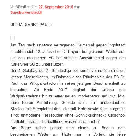
Veröffentlicht am
27. September 2016
von
Suedkurvenbladdl
ULTRA‘ SANKT PAULI:
Am Tag nach unserem verregneten Heimspiel gegen Ingolstadt
machten sich 12 Ultras des FC Bayern bei gleichem Wetter auf,
um den magischen FC bei seinem Auswärtsspiel gegen den
Karlsruher SC zu unterstützen.
Der 5. Spieltag der 2. Bundesliga bot somit vermutlich eine der
letzten Möglichkeiten, im Rahmen eines Pflichtspiels des FC St.
Pauli das Wildparkstadion in seiner jetzigen Beschaffenheit zu
besuchen. Ab Ende 2017 beginnt der Umbau des
Wildparkstadions hin zu einer neuen, moderneren und 74,5 Mio.
Euro teuren Ausführung. Schade ist’s. Ein unüberdachtes
Stadion mit Stehplatzstufen, die mit Erde sowie Kies aufgefüllt
sind; unmoderne Fressbuden ohne Schnickschnack; Oldschool
Flutlichtmasten – Fußballherz, was willst du mehr?
Die Partie selber passte sich gleich zu Beginn dem
bescheidenen Wetter an. Hatte man im Vorfeld die leise