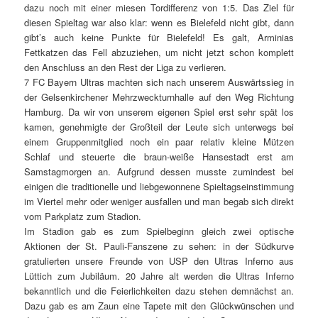
dazu noch mit einer miesen Tordifferenz von 1:5. Das Ziel für
diesen Spieltag war also klar: wenn es
Bielefeld
nicht gibt, dann
gibt’s auch keine Punkte für
Bielefeld
! Es galt, Arminias
Fettkatzen das Fell abzuziehen, um nicht jetzt schon komplett
den Anschluss an den Rest der Liga zu verlieren.
7 FC Bayern Ultras machten sich nach unserem Auswärtssieg in
der Gelsenkirchener Mehrzweckturnhalle auf den Weg Richtung
Hamburg. Da wir von unserem eigenen Spiel erst sehr spät los
kamen, genehmigte der Großteil der Leute sich unterwegs bei
einem Gruppenmitglied noch ein paar relativ kleine Mützen
Schlaf und steuerte die braun-weiße Hansestadt erst am
Samstagmorgen an. Aufgrund dessen musste zumindest bei
einigen die traditionelle und liebgewonnene Spieltagseinstimmung
im Viertel mehr oder weniger ausfallen und man begab sich direkt
vom Parkplatz zum Stadion.
Im Stadion gab es zum Spielbeginn gleich zwei optische
Aktionen der St. Pauli-Fanszene zu sehen: in der Südkurve
gratulierten unsere Freunde von USP den Ultras Inferno aus
Lüttich zum Jubiläum. 20 Jahre alt werden die Ultras Inferno
bekanntlich und die Feierlichkeiten dazu stehen demnächst an.
Dazu gab es am Zaun eine Tapete mit den Glückwünschen und