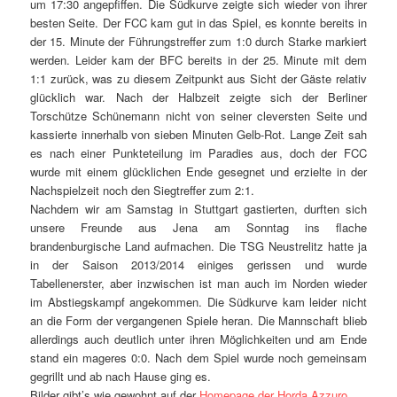
um 17:30 angepfiffen. Die Südkurve zeigte sich wieder von ihrer
besten Seite. Der FCC kam gut in das Spiel, es konnte bereits in
der 15. Minute der Führungstreffer zum 1:0 durch Starke markiert
werden. Leider kam der BFC bereits in der 25. Minute mit dem
1:1 zurück, was zu diesem Zeitpunkt aus Sicht der Gäste relativ
glücklich war. Nach der Halbzeit zeigte sich der Berliner
Torschütze Schünemann nicht von seiner cleversten Seite und
kassierte innerhalb von sieben Minuten Gelb-Rot. Lange Zeit sah
es nach einer Punkteteilung im Paradies aus, doch der FCC
wurde mit einem glücklichen Ende gesegnet und erzielte in der
Nachspielzeit noch den Siegtreffer zum 2:1.
Nachdem wir am Samstag in
Stuttgart
gastierten, durften sich
unsere Freunde aus
Jena
am Sonntag ins flache
brandenburgische Land aufmachen. Die TSG
Neustrelitz
hatte ja
in der Saison 2013/2014 einiges gerissen und wurde
Tabellenerster, aber inzwischen ist man auch im Norden wieder
im Abstiegskampf angekommen. Die Südkurve kam leider nicht
an die Form der vergangenen Spiele heran. Die Mannschaft blieb
allerdings auch deutlich unter ihren Möglichkeiten und am Ende
stand ein mageres 0:0. Nach dem Spiel wurde noch gemeinsam
gegrillt und ab nach Hause ging es.
Bilder gibt’s wie gewohnt auf der
Homepage der Horda Azzuro
.