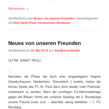
Weiterlesen
→
Veröffentlicht unter
Neues von unseren Freunden
|
Verschlagwortet
mit
Ultrà Sankt Pauli
,
Ultramarines Bordeaux
Neues von unseren Freunden
Veröffentlicht am
20. Mai 2016
von
Suedkurvenbladdl
ULTRA‘ SANKT PAULI:
Nachdem die Phase der doch eher langweiligeren Gegner
(Sand(y)hausen,
Heidenheim
,
Düsseldorf
,..) endete, hatten die
letzten Spiele des FC St. Pauli dann doch wieder mehr Potential,
interessant zu werden. Nach der unnötigen 0:2-Heimniederlage
gegen die Blauen führte der vorletzte Spieltag der 2. Bundesliga
unsere Freund_innen zum – ebenfalls wenig beliebten – 1. FC
Nürnberg.