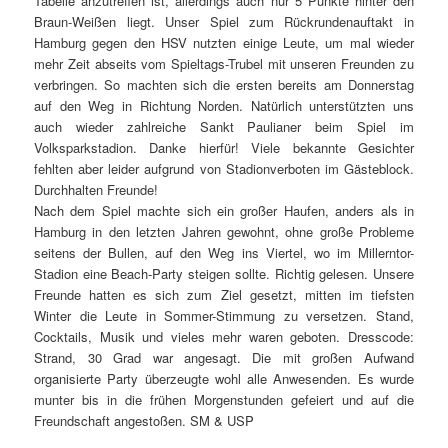
Tabelle anzutreffen ist, allerdings auch nur 5 Punkte hinter den
Braun-Weißen liegt. Unser Spiel zum Rückrundenauftakt in
Hamburg gegen den HSV nutzten einige Leute, um mal wieder
mehr Zeit abseits vom Spieltags-Trubel mit unseren Freunden zu
verbringen. So machten sich die ersten bereits am Donnerstag
auf den Weg in Richtung Norden. Natürlich unterstützten uns
auch wieder zahlreiche Sankt Paulianer beim Spiel im
Volksparkstadion. Danke hierfür! Viele bekannte Gesichter
fehlten aber leider aufgrund von Stadionverboten im Gästeblock.
Durchhalten Freunde!
Nach dem Spiel machte sich ein großer Haufen, anders als in
Hamburg in den letzten Jahren gewohnt, ohne große Probleme
seitens der Bullen, auf den Weg ins Viertel, wo im Millerntor-
Stadion eine Beach-Party steigen sollte. Richtig gelesen. Unsere
Freunde hatten es sich zum Ziel gesetzt, mitten im tiefsten
Winter die Leute in Sommer-Stimmung zu versetzen. Stand,
Cocktails, Musik und vieles mehr waren geboten. Dresscode:
Strand, 30 Grad war angesagt. Die mit großen Aufwand
organisierte Party überzeugte wohl alle Anwesenden. Es wurde
munter bis in die frühen Morgenstunden gefeiert und auf die
Freundschaft angestoßen. SM & USP