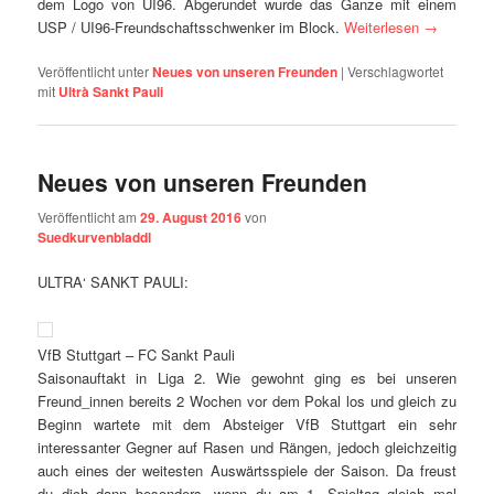
dem Logo von UI96. Abgerundet wurde das Ganze mit einem
USP / UI96-Freundschaftsschwenker im Block.
Weiterlesen
→
Veröffentlicht unter
Neues von unseren Freunden
|
Verschlagwortet
mit
Ultrà Sankt Pauli
Neues von unseren Freunden
Veröffentlicht am
29. August 2016
von
Suedkurvenbladdl
ULTRA‘ SANKT PAULI:
VfB
Stuttgart
– FC Sankt Pauli
Saisonauftakt in Liga 2. Wie gewohnt ging es bei unseren
Freund_innen bereits 2 Wochen vor dem Pokal los und gleich zu
Beginn wartete mit dem Absteiger VfB
Stuttgart
ein sehr
interessanter Gegner auf Rasen und Rängen, jedoch gleichzeitig
auch eines der weitesten Auswärtsspiele der Saison. Da freust
du dich dann besonders, wenn du am 1. Spieltag gleich mal