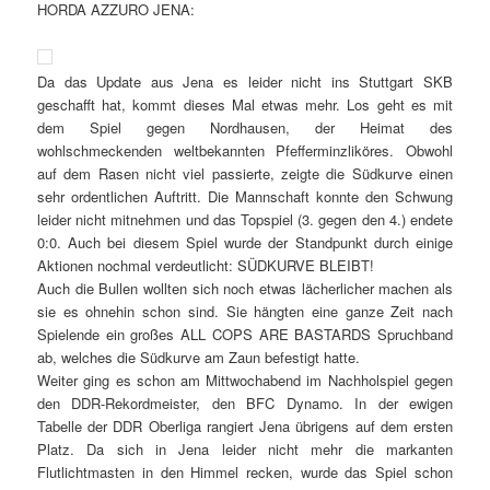
HORDA AZZURO
JENA
:
Da das Update aus
Jena
es leider nicht ins
Stuttgart
SKB
geschafft hat, kommt dieses Mal etwas mehr. Los geht es mit
dem Spiel gegen
Nordhausen
, der Heimat des
wohlschmeckenden weltbekannten Pfefferminzliköres. Obwohl
auf dem Rasen nicht viel passierte, zeigte die Südkurve einen
sehr ordentlichen Auftritt. Die Mannschaft konnte den Schwung
leider nicht mitnehmen und das Topspiel (3. gegen den 4.) endete
0:0. Auch bei diesem Spiel wurde der Standpunkt durch einige
Aktionen nochmal verdeutlicht: SÜDKURVE BLEIBT!
Auch die Bullen wollten sich noch etwas lächerlicher machen als
sie es ohnehin schon sind. Sie hängten eine ganze Zeit nach
Spielende ein großes ALL COPS ARE BASTARDS Spruchband
ab, welches die Südkurve am Zaun befestigt hatte.
Weiter ging es schon am Mittwochabend im Nachholspiel gegen
den DDR-Rekordmeister, den BFC Dynamo. In der ewigen
Tabelle der DDR Oberliga rangiert
Jena
übrigens auf dem ersten
Platz. Da sich in
Jena
leider nicht mehr die markanten
Flutlichtmasten in den Himmel recken, wurde das Spiel schon