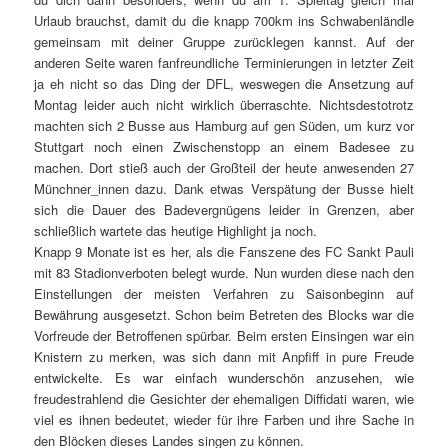
Urlaub brauchst, damit du die knapp 700km ins Schwabenländle
gemeinsam mit deiner Gruppe zurücklegen kannst. Auf der
anderen Seite waren fanfreundliche Terminierungen in letzter Zeit
ja eh nicht so das Ding der DFL, weswegen die Ansetzung auf
Montag leider auch nicht wirklich überraschte. Nichtsdestotrotz
machten sich 2 Busse aus
Hamburg
auf gen Süden, um kurz vor
Stuttgart
noch einen Zwischenstopp an einem Badesee zu
machen. Dort stieß auch der Großteil der
heute
anwesenden 27
Münchner_innen dazu. Dank etwas Verspätung der Busse hielt
sich die Dauer des Badevergnügens leider in Grenzen, aber
schließlich wartete das heutige Highlight ja noch.
Knapp 9 Monate ist es her, als die Fanszene des FC Sankt Pauli
mit 83 Stadionverboten belegt wurde. Nun wurden diese nach den
Einstellungen der meisten Verfahren zu Saisonbeginn auf
Bewährung ausgesetzt. Schon beim Betreten des Blocks war die
Vorfreude der Betroffenen spürbar. Beim ersten Einsingen war ein
Knistern zu merken, was sich dann mit Anpfiff in pure Freude
entwickelte. Es war einfach wunderschön anzusehen, wie
freudestrahlend die Gesichter der ehemaligen Diffidati waren, wie
viel es ihnen bedeutet, wieder für ihre Farben und ihre Sache in
den Blöcken dieses Landes singen zu können.