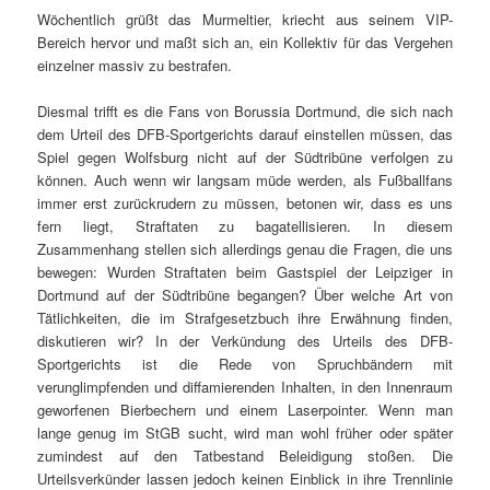
Wöchentlich grüßt das Murmeltier, kriecht aus seinem VIP-
Bereich hervor und maßt sich an, ein Kollektiv für das Vergehen
einzelner massiv zu bestrafen.
Diesmal trifft es die Fans von Borussia
Dortmund
, die sich nach
dem Urteil des DFB-Sportgerichts darauf einstellen müssen, das
Spiel gegen
Wolfsburg
nicht auf der Südtribüne verfolgen zu
können. Auch wenn wir langsam müde werden, als Fußballfans
immer erst zurückrudern zu müssen, betonen wir, dass es uns
fern liegt, Straftaten zu bagatellisieren. In diesem
Zusammenhang stellen sich allerdings genau die Fragen, die uns
bewegen: Wurden Straftaten beim Gastspiel der Leipziger in
Dortmund
auf der Südtribüne begangen? Über welche Art von
Tätlichkeiten, die im Strafgesetzbuch ihre Erwähnung finden,
diskutieren wir? In der Verkündung des Urteils des DFB-
Sportgerichts ist die Rede von Spruchbändern mit
verunglimpfenden und diffamierenden Inhalten, in den Innenraum
geworfenen Bierbechern und einem Laserpointer. Wenn man
lange genug im StGB sucht, wird man wohl früher oder später
zumindest auf den Tatbestand Beleidigung stoßen. Die
Urteilsverkünder lassen jedoch keinen Einblick in ihre Trennlinie