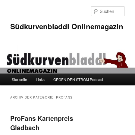
Zum
Zum
Inhalt
sekundären
Such
wechseln
Inhalt
wechseln
Südkurvenbladdl Onlinemagazin
Hauptmenü
Startseite
Links
GEGEN DEN STROM Podcast
ARCHIV DER KATEGORIE:
PROFANS
ProFans Kartenpreis
Gladbach