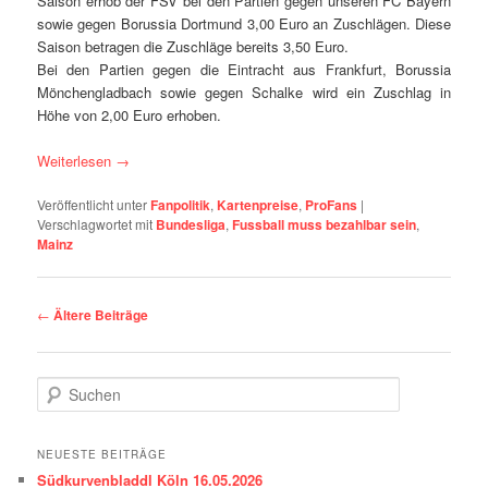
Saison erhob der FSV bei den Partien gegen unseren FC Bayern
sowie gegen Borussia
Dortmund
3,00 Euro an Zuschlägen. Diese
Saison betragen die Zuschläge bereits 3,50 Euro.
Bei den Partien gegen die Eintracht aus
Frankfurt
, Borussia
Mönchengladbach
sowie gegen Schalke wird ein Zuschlag in
Höhe von 2,00 Euro erhoben.
Weiterlesen
→
Veröffentlicht unter
Fanpolitik
,
Kartenpreise
,
ProFans
|
Verschlagwortet mit
Bundesliga
,
Fussball muss bezahlbar sein
,
Mainz
Beitragsnavigation
←
Ältere Beiträge
S
u
c
h
NEUESTE BEITRÄGE
e
Südkurvenbladdl Köln 16.05.2026