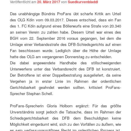
Veröffentlicht am
20. März 2017
von
Suedkurvenbladdl
Das unabhängige Bündnis ProFans übt scharfe Kritik am Urteil
des OLG
Köln
vom
09.03.2017
. Dieses entschied, dass ein Fan
des 1. FC
Köln
aufgrund eines Böllerwurfs eine Strafe von 20.340
an seinen Verein zu zahlen habe. Diesem Urteil war eines des
BGH vom
22. September 2016
voraus gegangen, bei dem die
Umlage einer Verbandsstrafe des DFB-Schiedsgerichts auf einen
Fan beschlossen wurde. Lediglich über die Höhe der Umlage
hatte das OLG am vergangenen Donnerstag zu entscheiden.
Die dabei angewendete Handhabe des stillschweigenden
Unterwerfens unter das Verbandsrecht des DFB ist konstruiert.
Der Betroffene ist einer Doppelbestrafung ausgeliefert, da seine
Vergehen ja in erster Linie im Rahmen der ordentlichen
Gerichtsbarkeit geahndet werden sollten. kritisiert ProFans-
Sprecher Stephan Schell.
ProFans-Sprecherin Gloria Holborn ergänzt: Für das größte
Unverständnis sorgt jedoch die Tatsache, dass im Rahmen der
Schiedsgerichtsbarkeit des DFB dem Beschuldigten keine
Möglichkeit eingeräumt wird, sich zu den Vorfällen zu äußern, wie
es sein verfassungsmäßiges Recht im ordentlichen Prozess ist.