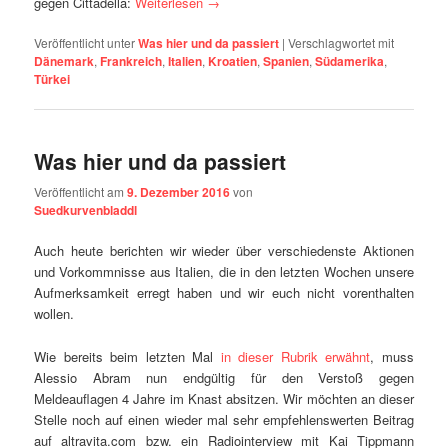
gegen Cittadella:
Weiterlesen
→
Veröffentlicht unter
Was hier und da passiert
|
Verschlagwortet mit
Dänemark
,
Frankreich
,
Italien
,
Kroatien
,
Spanien
,
Südamerika
,
Türkei
Was hier und da passiert
Veröffentlicht am
9. Dezember 2016
von
Suedkurvenbladdl
Auch heute berichten wir wieder über verschiedenste Aktionen
und Vorkommnisse aus Italien, die in den letzten Wochen unsere
Aufmerksamkeit erregt haben und wir euch nicht vorenthalten
wollen.
Wie bereits beim letzten Mal
in dieser Rubrik erwähnt
, muss
Alessio Abram nun endgültig für den Verstoß gegen
Meldeauflagen 4 Jahre im Knast absitzen. Wir möchten an dieser
Stelle noch auf einen wieder mal sehr empfehlenswerten Beitrag
auf altravita.com bzw. ein Radiointerview mit Kai Tippmann