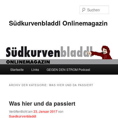
Zum
Zum
Inhalt
sekundären
Such
wechseln
Inhalt
wechseln
Südkurvenbladdl Onlinemagazin
Hauptmenü
Startseite
Links
GEGEN DEN STROM Podcast
ARCHIV DER KATEGORIE:
WAS HIER UND DA PASSIERT
Was hier und da passiert
Veröffentlicht am
23. Januar 2017
von
Suedkurvenbladdl