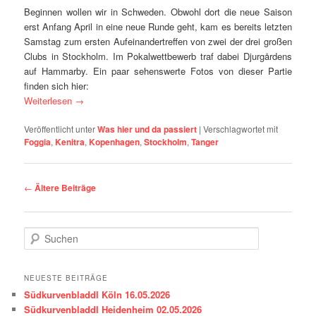
Beginnen wollen wir in Schweden. Obwohl dort die neue Saison
erst Anfang April in eine neue Runde geht, kam es bereits letzten
Samstag zum ersten Aufeinandertreffen von zwei der drei großen
Clubs in Stockholm. Im Pokalwettbewerb traf dabei Djurgårdens
auf Hammarby. Ein paar sehenswerte Fotos von dieser Partie
finden sich hier:
Weiterlesen
→
Veröffentlicht unter
Was hier und da passiert
|
Verschlagwortet mit
Foggia
,
Kenitra
,
Kopenhagen
,
Stockholm
,
Tanger
Beitragsnavigation
←
Ältere Beiträge
S
u
c
h
NEUESTE BEITRÄGE
e
Südkurvenbladdl Köln 16.05.2026
n
Südkurvenbladdl Heidenheim 02.05.2026