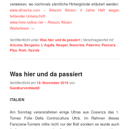
verweisen, wo nochmals sämtliche Hintergründe erläutert werden:
www.altravita.com – Alessio Abram: 4 Jahre Haft wegen
fehlender Unterschrift
www.freie-radios.net – Alessio Abram
Weiterlesen
→
Veröffentlicht unter
Was hier und da passiert
|
Verschlagwortet mit
Ancona
,
Bergamo
,
L'Aquila
,
Neapel
,
Nocerina
,
Palermo
,
Pescara
,
Pisa
,
Rom
,
Savoia
Was hier und da passiert
Veröffentlicht am
18. November 2016
von
Suedkurvenbladdl
ITALIEN
Am Sonntag veranstalteten einige Ultras aus Cosenza das 1.
Torneo Folle Della Controcultura Ultrà. Im Rahmen dieses
Fanszene-Turniers rollte nicht nur der Ball sondern es wurde auch