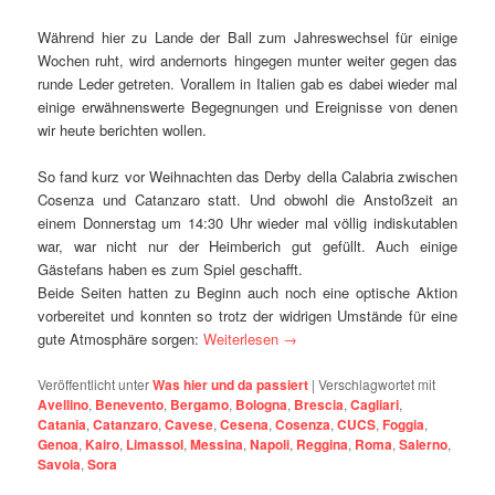
Während hier zu Lande der Ball zum Jahreswechsel für einige
Wochen ruht, wird andernorts hingegen munter weiter gegen das
runde Leder getreten. Vorallem in Italien gab es dabei wieder mal
einige erwähnenswerte Begegnungen und Ereignisse von denen
wir heute berichten wollen.
So fand kurz vor Weihnachten das Derby della Calabria zwischen
Cosenza und Catanzaro statt. Und obwohl die Anstoßzeit an
einem Donnerstag um 14:30 Uhr wieder mal völlig indiskutablen
war, war nicht nur der Heimberich gut gefüllt. Auch einige
Gästefans haben es zum Spiel geschafft.
Beide Seiten hatten zu Beginn auch noch eine optische Aktion
vorbereitet und konnten so trotz der widrigen Umstände für eine
gute Atmosphäre sorgen:
Weiterlesen
→
Veröffentlicht unter
Was hier und da passiert
|
Verschlagwortet mit
Avellino
,
Benevento
,
Bergamo
,
Bologna
,
Brescia
,
Cagliari
,
Catania
,
Catanzaro
,
Cavese
,
Cesena
,
Cosenza
,
CUCS
,
Foggia
,
Genoa
,
Kairo
,
Limassol
,
Messina
,
Napoli
,
Reggina
,
Roma
,
Salerno
,
Savoia
,
Sora