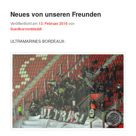
Der ungünstige Spieltermin am Mittwochabend ermöglichte es
uns, mal wieder bei den Ultramarines vorbeizuschauen, die sich
zum Auswärtsspiel nach Lyon begaben. Dort steht mittlerweile
das Grand Stade de Lyon, das neue EM-Stadion der Stadt,
baufrisch erst vor wenigen Wochen eröffnet. Damit ist auch das
Stade Gerland Geschichte, welches vor einigen Jahren als
Kulisse unseres Finaleinzuges diente und sich auch aufgrund der
eigenwilligen Bauweise noch in guter Erinnerung befindet. Durch
die gewohnt späte Ankunft der Bordelais war noch eine Rundfahrt
um das pompöse neue Stadion drin, nahe der Autobahn in der
Banlieue gelegen, mit großflächigen Glasfassaden und einem