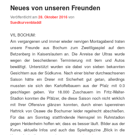
Neues von unseren Freunden
Veröffentlicht am
28. Oktober 2016
von
Suedkurvenbladdl
VfL
BOCHUM
:
Am vergangenen und immer wieder nervigen Montagabend traten
unsere Freunde aus
Bochum
zum Zweitligaspiel auf dem
Betzenberg in
Kaiserslautern
an. Die Anreise der Ultras wurde
wegen der bescheidenen Terminierung mit 9ern und Autos
bewältigt. Unterstützt wurden sie dabei von sieben bekannten
Gesichtern aus der Südkurve. Nach einer bisher durchwachsenen
Saison hätte ein Dreier mit Sicherheit gut getan, allerdings
mussten sie sich den Kartoffelbauern aus der Pfalz mit 0:3
geschlagen geben. Vor 18.000 Zuschauern im Fritz-Walter-
Stadion konnten die Pfälzer, die diese Saison noch nicht wirklich
mit Ihrer Offensive glänzen konnten, durch einen lupenreinen
Hattrick von Osawe die Bochumer leider regelrecht abschießen.
Für das am Sonntag stattfindende Heimspiel im Ruhrstadion
gegen
Heidenheim
hoffen wir, dass es besser läuft. Bilder aus der
Kurve, aktuelle Infos und auch das Spieltagszine „Blick in die