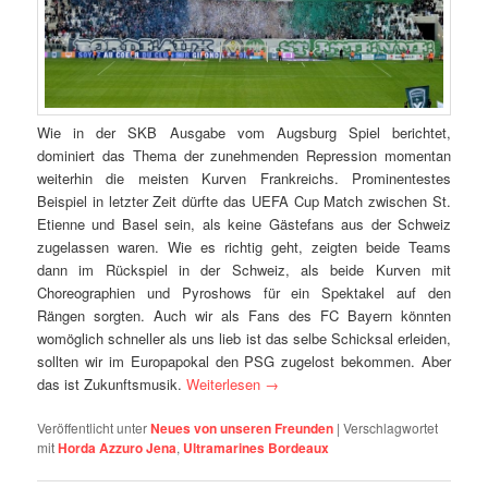
dann im Rückspiel in der Schweiz, als beide Kurven mit
Choreographien und Pyroshows für ein Spektakel auf den
Rängen sorgten. Auch wir als Fans des FC Bayern könnten
womöglich schneller als uns lieb ist das selbe Schicksal erleiden,
sollten wir im Europapokal den PSG zugelost bekommen. Aber
das ist Zukunftsmusik.
Weiterlesen
→
Veröffentlicht unter
Neues von unseren Freunden
|
Verschlagwortet
mit
Horda Azzuro Jena
,
Ultramarines Bordeaux
Neues von unseren Freunden
Veröffentlicht am
13. Februar 2016
von
Suedkurvenbladdl
ULTRAMARINES BORDEAUX: