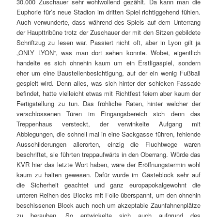
Treppenhaus versteckt, der verwinkelte Aufgang mit
Abbiegungen, die schnell mal in eine Sackgasse führen, fehlende
Ausschilderungen allerorten, einzig die Fluchtwege waren
beschriftet, sie führten treppaufwärts in den Oberrang. Würde das
KVR hier das letzte Wort haben, wäre der Eröffnungstermin wohl
kaum zu halten gewesen. Dafür wurde im Gästeblock sehr auf
die Sicherheit geachtet und ganz europapokalgewohnt die
unteren Reihen des Blocks mit Folie überspannt, um den ohnehin
beschissenen Block auch noch um akzeptable Zaunfahnenplätze
zu berauben. So entwickelte sich auch aufgrund des
Mittwochstermins über die nicht mehr lange Restspielzeit nicht
gerade der prächtigste Tifo. Hinzu sorgte die Mannschaft mit
ihrem müden, lust- und ideenlosen Auftritt und der völlig
verdienten 0-3 Niederlage auch nicht gerade für gesteigerte
Euphorie. Die Heimseite vermochte es immerhin, sich in diesen
trist-skurrilen Tag prima einzufügen und konnte in der uns
verbleibenden Spielzeit wenig Eindruck hinterlassen. Es ist
zumindest anzunehmen, dass sie die große Bad Gones Kop
Virage Nord – Fahne in diesem Stadion noch häufiger in einem
komplett leeren Oberrang aufhängen dürfen. Die Blocksperre für
die Bordelais rundete diesen Tag irgendwie noch gelungen ab,