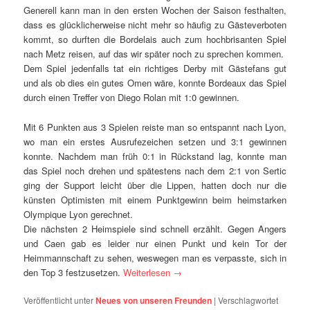
Generell kann man in den ersten Wochen der Saison festhalten,
dass es glücklicherweise nicht mehr so häufig zu Gästeverboten
kommt, so durften die Bordelais auch zum hochbrisanten Spiel
nach Metz reisen, auf das wir später noch zu sprechen kommen.
Dem Spiel jedenfalls tat ein richtiges Derby mit Gästefans gut
und als ob dies ein gutes Omen wäre, konnte Bordeaux das Spiel
durch einen Treffer von Diego Rolan mit 1:0 gewinnen.
Mit 6 Punkten aus 3 Spielen reiste man so entspannt nach Lyon,
wo man ein erstes Ausrufezeichen setzen und 3:1 gewinnen
konnte. Nachdem man früh 0:1 in Rückstand lag, konnte man
das Spiel noch drehen und spätestens nach dem 2:1 von Sertic
ging der Support leicht über die Lippen, hatten doch nur die
künsten Optimisten mit einem Punktgewinn beim heimstarken
Olympique Lyon gerechnet.
Die nächsten 2 Heimspiele sind schnell erzählt. Gegen Angers
und Caen gab es leider nur einen Punkt und kein Tor der
Heimmannschaft zu sehen, weswegen man es verpasste, sich in
den Top 3 festzusetzen.
Weiterlesen
→
Veröffentlicht unter
Neues von unseren Freunden
|
Verschlagwortet