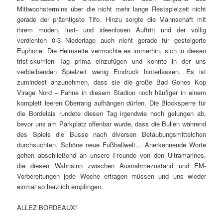
bevor uns am Parkplatz offenbar wurde, dass die Bullen während
des Spiels die Busse nach diversen Betäubungsmittelchen
durchsuchten. Schöne neue Fußballwelt… Anerkennende Worte
gehen abschließend an unsere Freunde von den Ultramarines,
die diesen Wahnsinn zwischen Ausnahmezustand und EM-
Vorbereitungen jede Woche ertragen müssen und uns wieder
einmal so herzlich empfingen.
ALLEZ BORDEAUX!
Veröffentlicht unter
Allgemein
|
Verschlagwortet mit
Ultramarines
Bordeaux
Beitragsnavigation
←
Ältere Beiträge
S
u
c
h
NEUESTE BEITRÄGE
e
Südkurvenbladdl Köln 16.05.2026