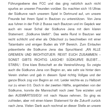
SONST GIBTS RICHTIG LASCHE! SÜDKURVE BLEIBT…
STABIL“. Eine klare Botschaft an die Vereinsführung. So zeigte
auch die Südkurve Jena von Beginn an, wie sehr sie hinter dem
Verein stehen und gab in diesem Spiel richtig Vollgas und der
ganze Block zog von Beginn an mit. Leider reichte es zu Halbzeit
nur zu einen 0:0. Doch in der zweiten Hälfte, angetrieben von der
Südkurve, konnte die Mannschaft noch zwei Tore erzielen und
den AUSWÄRTSSIEG! mit nach Hause nehmen. So ging es
zufrieden, aber mit einen klaren Statement für die Zukunft zurück
nach Jena. Vielen Dank auch nochmal an dieser Stelle an unsere
Freunde, die uns wöchentlich bei ihren Spielen eine tolle
Gastfreundschaft leben. Also kämpfen, Südkurve! Südkurve
bleibt! Jena und Bayern!
Weiterlesen
→
Veröffentlicht unter
Neues von unseren Freunden
|
Verschlagwortet
mit
Horda Azzuro Jena
,
Ultrà Sankt Pauli
,
Ultramarines Bordeaux
Neues von unseren Freunden
Veröffentlicht am
7. März 2016
von
Suedkurvenbladdl