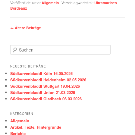
n
Südkurvenbladdl Heidenheim 02.05.2026
Südkurvenbladdl Stuttgart 19.04.2026
Südkurvenbladdl Union 21.03.2026
Südkurvenbladdl Gladbach 06.03.2026
KATEGORIEN
Allgemein
Artikel, Texte, Hintergründe
Berichte
Blick über den Tellerrand
Club Nr. 12
Die Weisheiten des Konfultrius
Erklärungen
Fanpolitik
Film. Musik. Literatur.
Kartenpreise
Liedtexte
Neues von unseren Freunden
NullAchtNeun statt 08/15
ProFans