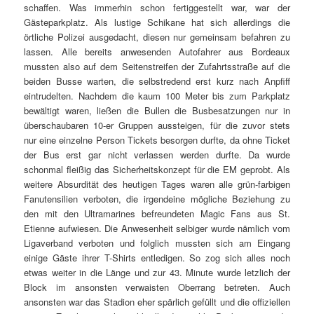
weitere Absurdität des heutigen Tages waren alle grün-farbigen
Fanutensilien verboten, die irgendeine mögliche Beziehung zu
den mit den Ultramarines befreundeten Magic Fans aus St.
Etienne aufwiesen. Die Anwesenheit selbiger wurde nämlich vom
Ligaverband verboten und folglich mussten sich am Eingang
einige Gäste ihrer T-Shirts entledigen. So zog sich alles noch
etwas weiter in die Länge und zur 43. Minute wurde letzlich der
Block im ansonsten verwaisten Oberrang betreten. Auch
ansonsten war das Stadion eher spärlich gefüllt und die offiziellen
30.000 Zuschauer sehr wohlwollend gezählt. Da kann man die
Euphorie für’s neue Stadion im dritten Spiel richtiggehend fühlen.
Auch verwunderte, dass während des Spiels auf dem Unterrang
der Haupttribüne trotz der Zuschauer der mit den Sitzen gebildete
Schriftzug zu lesen war. Passiert nicht oft, aber in Lyon gilt ja
„ONLY LYON“, was man dort sehen konnte. Wobei, eigentlich
handelte es sich ohnehin kaum um ein Erstligaspiel, sondern
eher um eine Baustellenbesichtigung, auf der ein wenig Fußball
gespielt wird. Denn alles, was sich hinter der schicken Fassade
befindet, hatte vielleicht etwas mit Richtfest feiern aber kaum der
Fertigstellung zu tun. Das fröhliche Raten, hinter welcher der
verschlossenen Türen im Eingangsbereich sich denn das