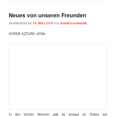
Neues von unseren Freunden
Veröffentlicht am
14. März 2016
von
Suedkurvenbladdl
HORDA AZZURO JENA:
In den letzten Wochen gab es einiges an Chaos auf
Führungsebene des FCC und das ging natürlich auch nicht
spurlos an unseren Freunden vorüber. So machten sich 15 Ultras
der Südkurve nach unserem Spiel in Dortmund auf, um unsere
Freunde bei ihrem Spiel in Bautzen zu unterstützen. Von Jena
aus fuhren in der Früh 2 Busse nach Bautzen und im Gepäck war
auch ein neuer Schal der Südkurve Jena mit dem klaren
Statement: „Südkurve bleibt!“. Das weite Rund in Bautzen war
recht schlicht und eher als Oldschool zu beschreiben mit einer
Tatarnbahn und einigen Buden als VIP Bereich. Zum Einlaufen
präsentierte die Südkurve Jena das Spruchband: „AN ALLE
GREMIEN UND WICHTIGTUER: REIßT EUCH ZUSAMMEN –