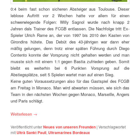
0:4 beim fast schon sicheren Absteiger aus Toulouse. Dieser
leblose Auftritt vor 2 Wochen hatte vor allem für einen
schwerwiegende Folgen: Willy Sagnol wurde nach knapp 2
Jahren dals Trainer des FCGB entlassen. Die Nachfolge tritt Ex-
Spieler Ulrich Rame an, der von 1997 bis 2010 den Kasten von
Girondins hütete. Das Debüt des 43-jährigen war dann eher
mäßig gelungen, denn trotz einer späten Führung durch Diego
Contento konnte der Vorsprung nicht gehalten werden und man
musste sich mit einem 1:1 gegen Bastia zufrieden geben. Somit
bleibt es weiterhin bei 6 Punkten Vorsprung auf die
Abstiegsplätze, seit 5 Spielen wartet man auf einen Sieg.
Keine guten Voraussetzungen also für das Gastspiel des FCGB
am Freitag in Monaco. Man wird abwarten müssen, wie sich das
Team in den nächsten Wochen gegen Monaco, Marseille, Angers
und Paris schlägt.
Weiterlesen
→
Veröffentlicht unter
Neues von unseren Freunden
|
Verschlagwortet
mit
Ultrà Sankt Pauli
,
Ultramarines Bordeaux