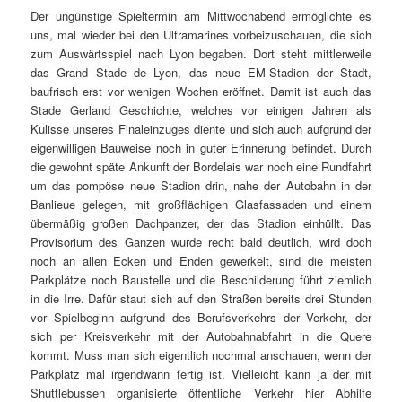
übermäßig großen Dachpanzer, der das Stadion einhüllt. Das
Provisorium des Ganzen wurde recht bald deutlich, wird doch
noch an allen Ecken und Enden gewerkelt, sind die meisten
Parkplätze noch Baustelle und die Beschilderung führt ziemlich
in die Irre. Dafür staut sich auf den Straßen bereits drei Stunden
vor Spielbeginn aufgrund des Berufsverkehrs der Verkehr, der
sich per Kreisverkehr mit der Autobahnabfahrt in die Quere
kommt. Muss man sich eigentlich nochmal anschauen, wenn der
Parkplatz mal irgendwann fertig ist. Vielleicht kann ja der mit
Shuttlebussen organisierte öffentliche Verkehr hier Abhilfe
schaffen. Was immerhin schon fertiggestellt war, war der
Gästeparkplatz. Als lustige Schikane hat sich allerdings die
örtliche Polizei ausgedacht, diesen nur gemeinsam befahren zu
lassen. Alle bereits anwesenden Autofahrer aus Bordeaux
mussten also auf dem Seitenstreifen der Zufahrtsstraße auf die
beiden Busse warten, die selbstredend erst kurz nach Anpfiff
eintrudelten. Nachdem die kaum 100 Meter bis zum Parkplatz
bewältigt waren, ließen die Bullen die Busbesatzungen nur in
überschaubaren 10-er Gruppen aussteigen, für die zuvor stets
nur eine einzelne Person Tickets besorgen durfte, da ohne Ticket
der Bus erst gar nicht verlassen werden durfte. Da wurde
schonmal fleißig das Sicherheitskonzept für die EM geprobt. Als