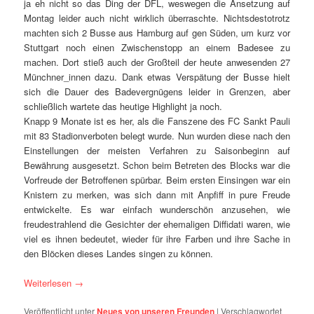
ja eh nicht so das Ding der DFL, weswegen die Ansetzung auf
Montag leider auch nicht wirklich überraschte. Nichtsdestotrotz
machten sich 2 Busse aus
Hamburg
auf gen Süden, um kurz vor
Stuttgart
noch einen Zwischenstopp an einem Badesee zu
machen. Dort stieß auch der Großteil der
heute
anwesenden 27
Münchner_innen dazu. Dank etwas Verspätung der Busse hielt
sich die Dauer des Badevergnügens leider in Grenzen, aber
schließlich wartete das heutige Highlight ja noch.
Knapp 9 Monate ist es her, als die Fanszene des FC Sankt Pauli
mit 83 Stadionverboten belegt wurde. Nun wurden diese nach den
Einstellungen der meisten Verfahren zu Saisonbeginn auf
Bewährung ausgesetzt. Schon beim Betreten des Blocks war die
Vorfreude der Betroffenen spürbar. Beim ersten Einsingen war ein
Knistern zu merken, was sich dann mit Anpfiff in pure Freude
entwickelte. Es war einfach wunderschön anzusehen, wie
freudestrahlend die Gesichter der ehemaligen Diffidati waren, wie
viel es ihnen bedeutet, wieder für ihre Farben und ihre Sache in
den Blöcken dieses Landes singen zu können.
Weiterlesen
→
Veröffentlicht unter
Neues von unseren Freunden
|
Verschlagwortet