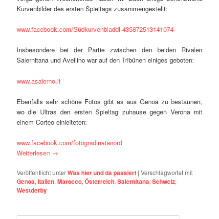
Kurvenbilder des ersten Spieltags zusammengestellt:
www.facebook.com/Südkurvenbladdl-435872513141074
Insbesondere bei der Partie zwischen den beiden Rivalen
Salernitana und Avellino war auf den Tribünen einiges geboten:
www.asalerno.it
Ebenfalls sehr schöne Fotos gibt es aus Genoa zu bestaunen,
wo die Ultras den ersten Spieltag zuhause gegen Verona mit
einem Corteo einleiteten:
www.facebook.com/fotogradinatanord
Weiterlesen
→
Veröffentlicht unter
Was hier und da passiert
|
Verschlagwortet mit
Genoa
,
Italien
,
Marocco
,
Österreich
,
Salernitana
,
Schweiz
,
Westderby