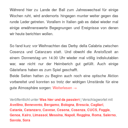
Während hier zu Lande der Ball zum Jahreswechsel für einige
Wochen ruht, wird andernorts hingegen munter weiter gegen das
runde Leder getreten. Vorallem in Italien gab es dabei wieder mal
einige erwähnenswerte Begegnungen und Ereignisse von denen
wir heute berichten wollen.
So fand kurz vor Weihnachten das Derby della Calabria zwischen
Cosenza und Catanzaro statt. Und obwohl die Anstoßzeit an
einem Donnerstag um 14:30 Uhr wieder mal völlig indiskutablen
war, war nicht nur der Heimberich gut gefüllt. Auch einige
Gästefans haben es zum Spiel geschafft.
Beide Seiten hatten zu Beginn auch noch eine optische Aktion
vorbereitet und konnten so trotz der widrigen Umstände für eine
gute Atmosphäre sorgen:
Weiterlesen
→
Veröffentlicht unter
Was hier und da passiert
|
Verschlagwortet mit
Avellino
,
Benevento
,
Bergamo
,
Bologna
,
Brescia
,
Cagliari
,
Catania
,
Catanzaro
,
Cavese
,
Cesena
,
Cosenza
,
CUCS
,
Foggia
,
Genoa
,
Kairo
,
Limassol
,
Messina
,
Napoli
,
Reggina
,
Roma
,
Salerno
,
Savoia
,
Sora