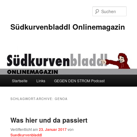
Zum
Zum
Inhalt
sekundären
Such
wechseln
Inhalt
wechseln
Südkurvenbladdl Onlinemagazin
Hauptmenü
Startseite
Links
GEGEN DEN STROM Podcast
SCHLAGWORT-ARCHIVE:
GENOA
Was hier und da passiert
Veröffentlicht am
23. Januar 2017
von
Suedkurvenbladdl