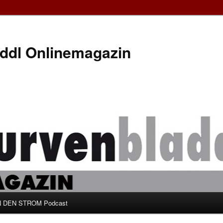
ddl Onlinemagazin
 DEN STROM Podcast