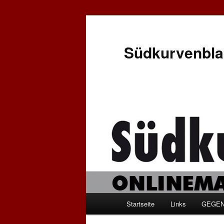
Zum
Zum
Inhalt
sekundären
wechseln
Inhalt
Südkurvenbla
wechseln
Hauptmenü
Startseite
Links
GEGEN