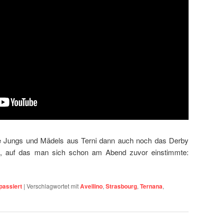
ie Jungs und Mädels aus Terni dann auch noch das Derby
n, auf das man sich schon am Abend zuvor einstimmte:
passiert
|
Verschlagwortet mit
Avellino
,
Strasbourg
,
Ternana
,