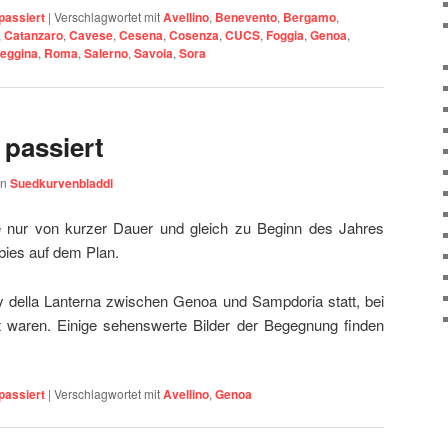
passiert
|
Verschlagwortet mit
Avellino
,
Benevento
,
Bergamo
,
,
Catanzaro
,
Cavese
,
Cesena
,
Cosenza
,
CUCS
,
Foggia
,
Genoa
,
eggina
,
Roma
,
Salerno
,
Savoia
,
Sora
 passiert
on
Suedkurvenbladdl
se nur von kurzer Dauer und gleich zu Beginn des Jahres
bies auf dem Plan.
 della Lanterna zwischen Genoa und Sampdoria statt, bei
lt waren. Einige sehenswerte Bilder der Begegnung finden
passiert
|
Verschlagwortet mit
Avellino
,
Genoa