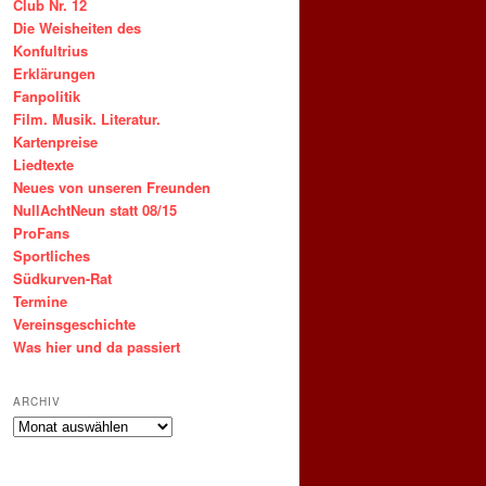
Club Nr. 12
Die Weisheiten des
Konfultrius
Erklärungen
Fanpolitik
Film. Musik. Literatur.
Kartenpreise
Liedtexte
Neues von unseren Freunden
NullAchtNeun statt 08/15
ProFans
Sportliches
Südkurven-Rat
Termine
Vereinsgeschichte
Was hier und da passiert
ARCHIV
ARCHIV