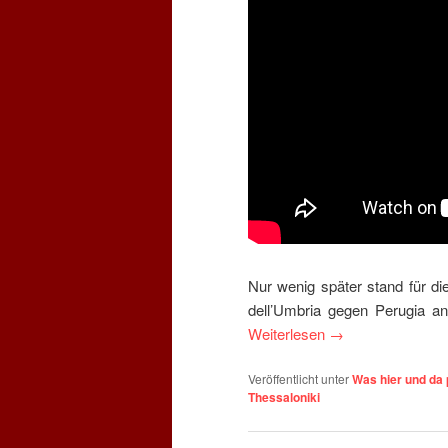
Nur wenig später stand für d
dell’Umbria gegen Perugia a
Weiterlesen
→
Veröffentlicht unter
Was hier und da 
Thessaloniki