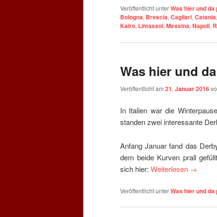
Veröffentlicht unter
Was hier und da 
Bologna
,
Brescia
,
Cagliari
,
Catania
Kairo
,
Limassol
,
Messina
,
Napoli
,
R
Was hier und da
Veröffentlicht am
21. Januar 2016
v
In Italien war die Winterpau
standen zwei interessante Der
Anfang Januar fand das Derby
dem beide Kurven prall gefül
sich hier:
Weiterlesen
→
Veröffentlicht unter
Was hier und da 