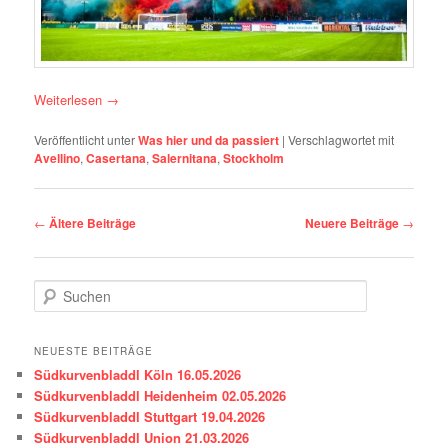
Weiterlesen
→
Veröffentlicht unter
Was hier und da passiert
|
Verschlagwortet mit
Avellino
,
Casertana
,
Salernitana
,
Stockholm
Beitragsnavigation
←
Ältere Beiträge
Neuere Beiträge
→
S
u
c
h
NEUESTE BEITRÄGE
e
Südkurvenbladdl Köln 16.05.2026
n
Südkurvenbladdl Heidenheim 02.05.2026
Südkurvenbladdl Stuttgart 19.04.2026
Südkurvenbladdl Union 21.03.2026