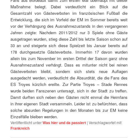
Fans aus Bordeaux damit zum ersten Mal überhaupt mit dieser
Maßnahme belegt. Dabei verdeutlicht ein Blick auf die
Gesamtzahl von Gästeverboten im französischen Fußball die
Entwicklung, die sich im Vorfeld der EM im Sommer bereits weit
vor der Verhängung des Ausnahmezustands in den vergangenen
Jahren zeigte: Nachdem 2011/2012 nur 3 Spiele ohne Gäste
ausgetragen wurden, stieg diese Zahl bis letzte Saison schon auf
33 an und steigerte sich diese Spielzeit bis Januar bereits auf
178 durchgesetzte Gästeverbote. Immerhin 17 davon wurden
allein bis zum November im ersten Drittel der Saison ganz ohne
Ausnahmezustand verhängt. Dass es mitunter nicht bei reinen
Gästeverboten bleibt, sondern sich stets neue Auflagen
ausgedacht werden, verdeutlicht die Absurdität, die die Fans des
ES Troyes kürzlich ereilte. Zur Partie Troyes – Stade Rennes
wurde beiden Fanszenen untersagt, sich in der Stadt zu treffen.
Damit durften sich neben den Gästen nicht einmal die Heimfans
in ihrer eigenen Stadt versammeln. Leider ist zu befürchten, dass
solche absurden Regelungen in den Monaten bis zur EM keine
Einzelfälle bleiben werden.
Veröffentlicht unter
Was hier und da passiert
|
Verschlagwortet mit
Frankreich