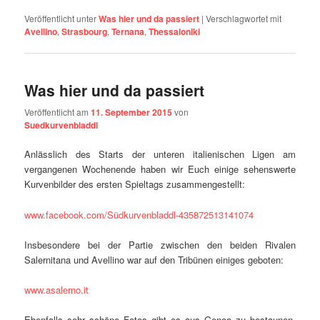
Veröffentlicht unter
Was hier und da passiert
|
Verschlagwortet mit
Avellino
,
Strasbourg
,
Ternana
,
Thessaloniki
Was hier und da passiert
Veröffentlicht am
11. September 2015
von
Suedkurvenbladdl
Anlässlich des Starts der unteren italienischen Ligen am
vergangenen Wochenende haben wir Euch einige sehenswerte
Kurvenbilder des ersten Spieltags zusammengestellt:
www.facebook.com/Südkurvenbladdl-435872513141074
Insbesondere bei der Partie zwischen den beiden Rivalen
Salernitana und Avellino war auf den Tribünen einiges geboten:
www.asalerno.it
Ebenfalls sehr schöne Fotos gibt es aus Genoa zu bestaunen,