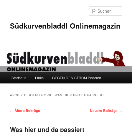
Zum
Zum
Inhalt
sekundären
Such
wechseln
Inhalt
wechseln
Südkurvenbladdl Onlinemagazin
Hauptmenü
Startseite
Links
GEGEN DEN STROM Podcast
ARCHIV DER KATEGORIE:
WAS HIER UND DA PASSIERT
Beitragsnavigation
←
Ältere Beiträge
Neuere Beiträge
→
Was hier und da passiert