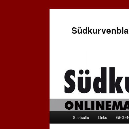
Zum
Zum
Inhalt
sekundären
wechseln
Inhalt
Südkurvenbla
wechseln
Hauptmenü
Startseite
Links
GEGEN