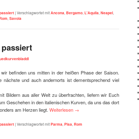
passiert
|
Verschlagwortet mit
Ancona
,
Bergamo
,
L'Aquila
,
Neapel
,
Rom
,
Savoia
 passiert
uedkurvenbladdl
 wir befinden uns mitten in der heißen Phase der Saison.
e nächste und auch andernorts ist dementsprechend viel
t Bildern aus aller Welt zu überfrachten, liefern wir Euch
zum Geschehen in den italienischen Kurven, da uns das dort
onders am Herzen liegt.
Weiterlesen
→
passiert
|
Verschlagwortet mit
Parma
,
Pisa
,
Rom