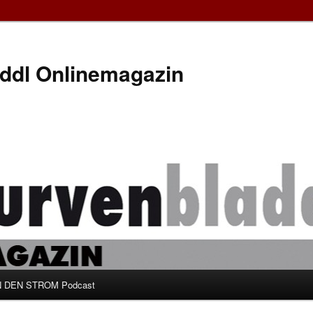
ddl Onlinemagazin
 DEN STROM Podcast