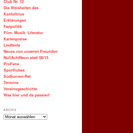
Club Nr. 12
Die Weisheiten des
Konfultrius
Erklärungen
Fanpolitik
Film. Musik. Literatur.
Kartenpreise
Liedtexte
Neues von unseren Freunden
NullAchtNeun statt 08/15
ProFans
Sportliches
Südkurven-Rat
Termine
Vereinsgeschichte
Was hier und da passiert
ARCHIV
ARCHIV