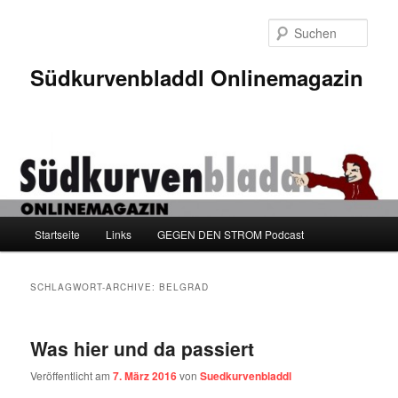
Zum
Zum
Inhalt
sekundären
Such
wechseln
Inhalt
wechseln
Südkurvenbladdl Onlinemagazin
Hauptmenü
Startseite
Links
GEGEN DEN STROM Podcast
SCHLAGWORT-ARCHIVE:
BELGRAD
Was hier und da passiert
Veröffentlicht am
7. März 2016
von
Suedkurvenbladdl