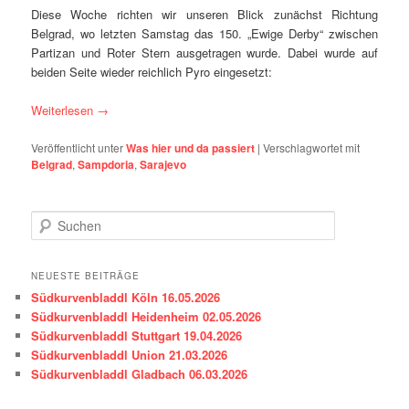
Diese Woche richten wir unseren Blick zunächst Richtung
Belgrad, wo letzten Samstag das 150. „Ewige Derby“ zwischen
Partizan und Roter Stern ausgetragen wurde. Dabei wurde auf
beiden Seite wieder reichlich Pyro eingesetzt:
Weiterlesen
→
Veröffentlicht unter
Was hier und da passiert
|
Verschlagwortet mit
Belgrad
,
Sampdoria
,
Sarajevo
S
u
c
h
NEUESTE BEITRÄGE
e
Südkurvenbladdl Köln 16.05.2026
n
Südkurvenbladdl Heidenheim 02.05.2026
Südkurvenbladdl Stuttgart 19.04.2026
Südkurvenbladdl Union 21.03.2026
Südkurvenbladdl Gladbach 06.03.2026