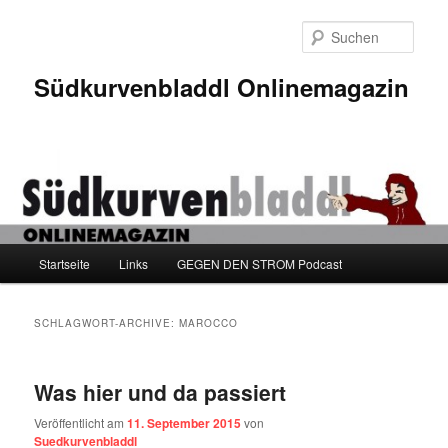
Zum
Zum
Inhalt
sekundären
Such
wechseln
Inhalt
wechseln
Südkurvenbladdl Onlinemagazin
Hauptmenü
Startseite
Links
GEGEN DEN STROM Podcast
SCHLAGWORT-ARCHIVE:
MAROCCO
Was hier und da passiert
Veröffentlicht am
11. September 2015
von
Suedkurvenbladdl