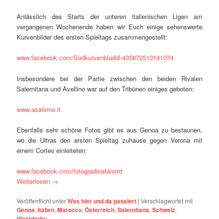
Anlässlich des Starts der unteren italienischen Ligen am
vergangenen Wochenende haben wir Euch einige sehenswerte
Kurvenbilder des ersten Spieltags zusammengestellt:
www.facebook.com/Südkurvenbladdl-435872513141074
Insbesondere bei der Partie zwischen den beiden Rivalen
Salernitana und Avellino war auf den Tribünen einiges geboten:
www.asalerno.it
Ebenfalls sehr schöne Fotos gibt es aus Genoa zu bestaunen,
wo die Ultras den ersten Spieltag zuhause gegen Verona mit
einem Corteo einleiteten:
www.facebook.com/fotogradinatanord
Weiterlesen
→
Veröffentlicht unter
Was hier und da passiert
|
Verschlagwortet mit
Genoa
,
Italien
,
Marocco
,
Österreich
,
Salernitana
,
Schweiz
,
Westderby