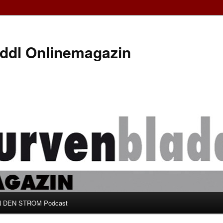
ddl Onlinemagazin
 DEN STROM Podcast