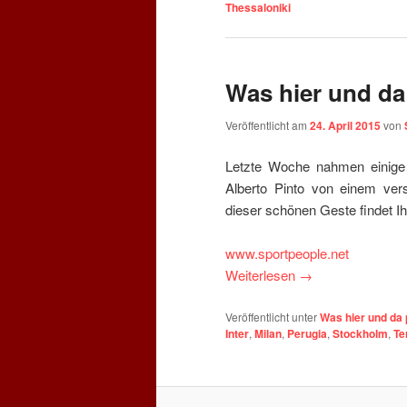
Thessaloniki
Was hier und da
Veröffentlicht am
24. April 2015
von
Letzte Woche nahmen einige
Alberto Pinto von einem ver
dieser schönen Geste findet Ihr
www.sportpeople.net
Weiterlesen
→
Veröffentlicht unter
Was hier und da 
Inter
,
Milan
,
Perugia
,
Stockholm
,
Te