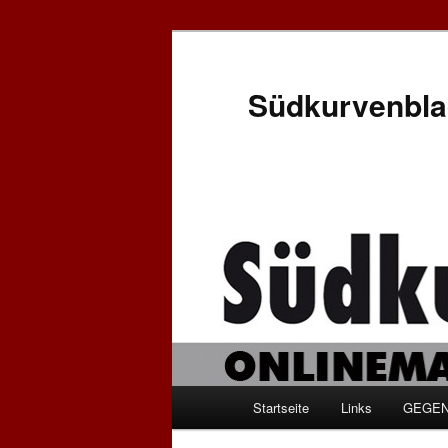
Zum
Zum
Inhalt
sekundären
wechseln
Inhalt
Südkurvenbla
wechseln
Hauptmenü
Startseite
Links
GEGEN