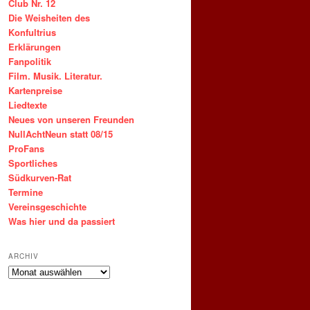
Club Nr. 12
Die Weisheiten des
Konfultrius
Erklärungen
Fanpolitik
Film. Musik. Literatur.
Kartenpreise
Liedtexte
Neues von unseren Freunden
NullAchtNeun statt 08/15
ProFans
Sportliches
Südkurven-Rat
Termine
Vereinsgeschichte
Was hier und da passiert
ARCHIV
ARCHIV