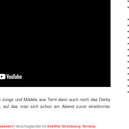
ie Jungs und Mädels aus Terni dann auch noch das Derby
n, auf das man sich schon am Abend zuvor einstimmte:
passiert
|
Verschlagwortet mit
Avellino
,
Strasbourg
,
Ternana
,