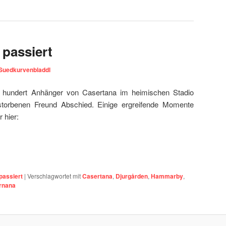
 passiert
Suedkurvenbladdl
 hundert Anhänger von Casertana im heimischen Stadio
storbenen Freund Abschied. Einige ergreifende Momente
 hier:
passiert
|
Verschlagwortet mit
Casertana
,
Djurgården
,
Hammarby
,
rnana