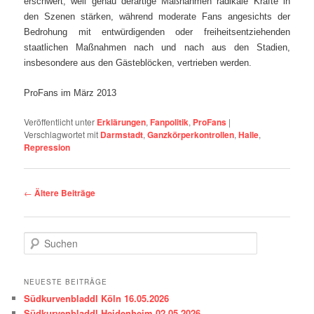
erschwert, weil genau derartige Maßnahmen radikale Kräfte in
den Szenen stärken, während moderate Fans angesichts der
Bedrohung mit entwürdigenden oder freiheitsentziehenden
staatlichen Maßnahmen nach und nach aus den Stadien,
insbesondere aus den Gästeblöcken, vertrieben werden.
ProFans im März 2013
Veröffentlicht unter
Erklärungen
,
Fanpolitik
,
ProFans
|
Verschlagwortet mit
Darmstadt
,
Ganzkörperkontrollen
,
Halle
,
Repression
Beitragsnavigation
←
Ältere Beiträge
S
u
c
h
NEUESTE BEITRÄGE
e
Südkurvenbladdl Köln 16.05.2026
n
Südkurvenbladdl Heidenheim 02.05.2026