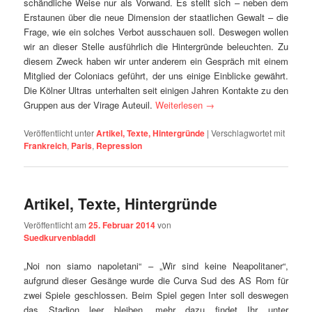
schändliche Weise nur als Vorwand. Es stellt sich – neben dem
Erstaunen über die neue Dimension der staatlichen Gewalt – die
Frage, wie ein solches Verbot ausschauen soll. Deswegen wollen
wir an dieser Stelle ausführlich die Hintergründe beleuchten. Zu
diesem Zweck haben wir unter anderem ein Gespräch mit einem
Mitglied der Coloniacs geführt, der uns einige Einblicke gewährt.
Die Kölner Ultras unterhalten seit einigen Jahren Kontakte zu den
Gruppen aus der Virage Auteuil.
Weiterlesen
→
Veröffentlicht unter
Artikel, Texte, Hintergründe
|
Verschlagwortet mit
Frankreich
,
Paris
,
Repression
Artikel, Texte, Hintergründe
Veröffentlicht am
25. Februar 2014
von
Suedkurvenbladdl
„Noi non siamo napoletani“ – „Wir sind keine Neapolitaner“,
aufgrund dieser Gesänge wurde die Curva Sud des AS Rom für
zwei Spiele geschlossen. Beim Spiel gegen Inter soll deswegen
das Stadion leer bleiben, mehr dazu findet Ihr unter