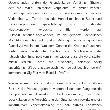
Gegenstandes führten, den Grundsatz der Verhältnismäßigkeit,
dem die Polizei unmittelbar verpflichtet ist, grobst verletzt.
Ermittlungsmethoden, die nur zur Verhinderung schwerster
Verbrechen wie Terrorismus oder Handel mit harten Sucht- und
Betäubungsmitteln gerechtfertigt sind (Spürhunde,
Nacktkontrollen, verdeckte Ermittler), werden auf
Fußballzuschauer angewendet, um der geradezu lächerlichen
Machtdemonstration willen, das Mitbringen einer bengalischen
Fackel zu verhindern. “Um dem Ganzen die Krone aufzusetzen,
fordert eine bestimmte Fraktion von Möchtegern- oder
tatsächlichen Innenpolitikern immer wieder, dass die Veranstalter,
mithin letzten Endes die Zuschauer, derartige völlig
unverhältnismäßige Einsätze auch noch selbst bezahlen sollen”,
kommentiert Sig Zelt vom Bündnis ProFans.
Wieder einmal mehr wird durch einen solchen völlig unnötigen
Einsatz der Verlust jeglichen Verständnisses der Fangemeinde
für polizeiliches Handeln in Kauf genommen, wird statt
Deeskalation eine Verschärfung der Spannungen bewirkt und ein
konstruktiver Sicherheitsdialog mit den aktiven Fanszenen