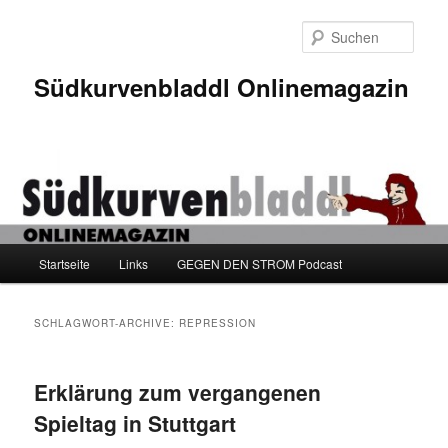
Zum
Zum
Inhalt
sekundären
Such
wechseln
Inhalt
wechseln
Südkurvenbladdl Onlinemagazin
Hauptmenü
Startseite
Links
GEGEN DEN STROM Podcast
SCHLAGWORT-ARCHIVE:
REPRESSION
Erklärung zum vergangenen
Spieltag in Stuttgart