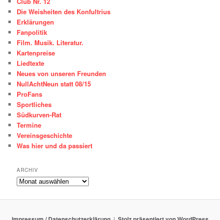
Club Nr. 12
Die Weisheiten des Konfultrius
Erklärungen
Fanpolitik
Film. Musik. Literatur.
Kartenpreise
Liedtexte
Neues von unseren Freunden
NullAchtNeun statt 08/15
ProFans
Sportliches
Südkurven-Rat
Termine
Vereinsgeschichte
Was hier und da passiert
ARCHIV
ARCHIV
Impressum / Datenschutzerklärung
Stolz präsentiert von WordPress