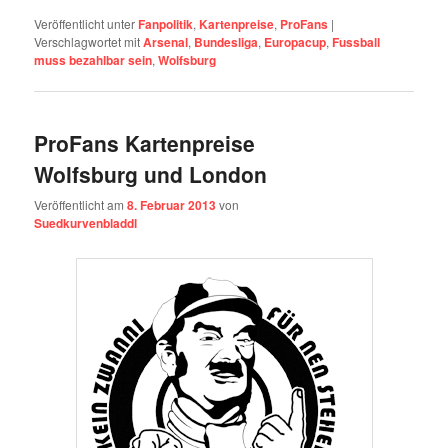
Veröffentlicht unter
Fanpolitik
,
Kartenpreise
,
ProFans
|
Verschlagwortet mit
Arsenal
,
Bundesliga
,
Europacup
,
Fussball
muss bezahlbar sein
,
Wolfsburg
ProFans Kartenpreise
Wolfsburg und London
Veröffentlicht am
8. Februar 2013
von
Suedkurvenbladdl