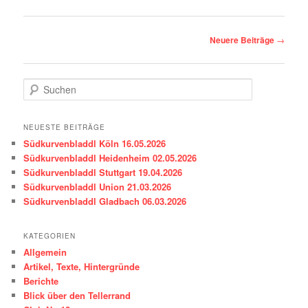
Beitragsnavigation
Neuere Beiträge
→
S
u
c
h
NEUESTE BEITRÄGE
e
Südkurvenbladdl Köln 16.05.2026
n
Südkurvenbladdl Heidenheim 02.05.2026
Südkurvenbladdl Stuttgart 19.04.2026
Südkurvenbladdl Union 21.03.2026
Südkurvenbladdl Gladbach 06.03.2026
KATEGORIEN
Allgemein
Artikel, Texte, Hintergründe
Berichte
Blick über den Tellerrand