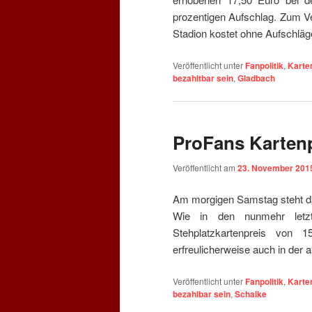
prozentigen Aufschlag. Zum Ver
Stadion kostet ohne Aufschläg
Veröffentlicht unter
Fanpolitik
,
Karte
bezahltbar sein
,
Gladbach
ProFans Kartenp
Veröffentlicht am
23. November 201
Am morgigen Samstag steht da
Wie in den nunmehr letzt
Stehplatzkartenpreis von 
erfreulicherweise auch in der a
Veröffentlicht unter
Fanpolitik
,
Karte
bezahlbar sein
,
Schalke