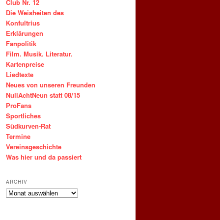
Club Nr. 12
Die Weisheiten des
Konfultrius
Erklärungen
Fanpolitik
Film. Musik. Literatur.
Kartenpreise
Liedtexte
Neues von unseren Freunden
NullAchtNeun statt 08/15
ProFans
Sportliches
Südkurven-Rat
Termine
Vereinsgeschichte
Was hier und da passiert
ARCHIV
ARCHIV