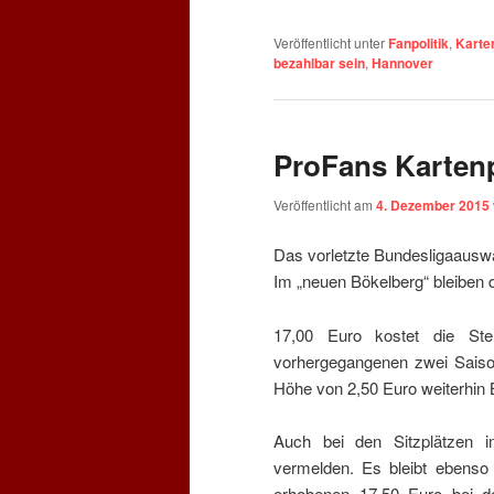
Veröffentlicht unter
Fanpolitik
,
Karte
bezahlbar sein
,
Hannover
ProFans Karten
Veröffentlicht am
4. Dezember 2015
Das vorletzte Bundesligaauswä
Im „neuen Bökelberg“ bleiben d
17,00 Euro kostet die Ste
vorhergegangenen zwei Saison
Höhe von 2,50 Euro weiterhin 
Auch bei den Sitzplätzen i
vermelden. Es bleibt ebenso 
erhobenen 17,50 Euro bei d