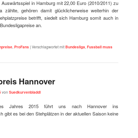
s Auswärtsspiel in Hamburg mit 22,00 Euro (2010/2011) zu
a zählte, gehören damit glücklicherweise weiterhin der
hplatzpreise betrifft, siedelt sich Hamburg somit auch in
r Bundesligapreise an.
npreise
,
ProFans
|
Verschlagwortet mit
Bundesliga
,
Fussball muss
preis Hannover
5
von
Suedkurvenbladdl
l des Jahres 2015 führt uns nach Hannover ins
h gibt es bei den Stehplätzen in der aktuellen Saison keine