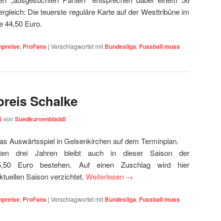
gleich: Die teuerste reguläre Karte auf der Westtribüne im
e 44,50 Euro.
npreise
,
ProFans
|
Verschlagwortet mit
Bundesliga
,
Fussball muss
reis Schalke
5
von
Suedkurvenbladdl
s Auswärtsspiel in Gelsenkirchen auf dem Terminplan.
en drei Jahren bleibt auch in dieser Saison der
15,50 Euro bestehen. Auf einen Zuschlag wird hier
ktuellen Saison verzichtet.
Weiterlesen
→
npreise
,
ProFans
|
Verschlagwortet mit
Bundesliga
,
Fussball muss