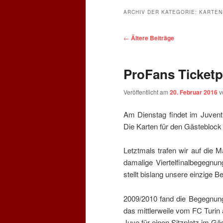
ARCHIV DER KATEGORIE:
KARTEN
Beitragsnavigation
←
Ältere Beiträge
ProFans Ticketp
Veröffentlicht am
20. Februar 2016
v
Am Dienstag findet im Juventu
Die Karten für den Gästeblock 
Letztmals trafen wir auf die
damalige Viertelfinalbegegnun
stellt bislang unsere einzige 
2009/2010 fand die Begegnung
das mittlerweile vom FC Turin 
Juve für einen Sitzplatz im Gä