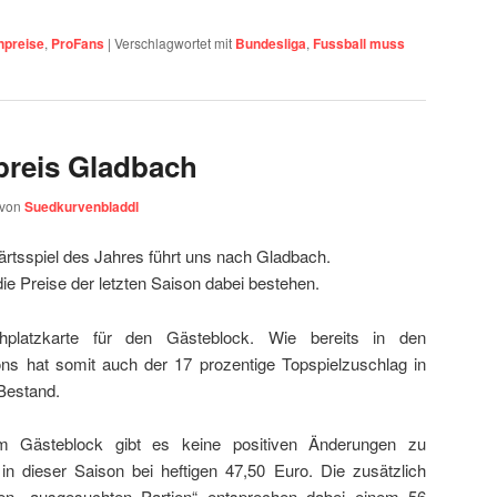
npreise
,
ProFans
|
Verschlagwortet mit
Bundesliga
,
Fussball muss
preis Gladbach
von
Suedkurvenbladdl
rtsspiel des Jahres führt uns nach Gladbach.
ie Preise der letzten Saison dabei bestehen.
hplatzkarte für den Gästeblock. Wie bereits in den
s hat somit auch der 17 prozentige Topspielzuschlag in
Bestand.
m Gästeblock gibt es keine positiven Änderungen zu
in dieser Saison bei heftigen 47,50 Euro. Die zusätzlich
en „ausgesuchten Partien“ entsprechen dabei einem 56