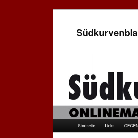
Zum
Zum
Inhalt
sekundären
wechseln
Inhalt
Südkurvenbla
wechseln
Hauptmenü
Startseite
Links
GEGEN