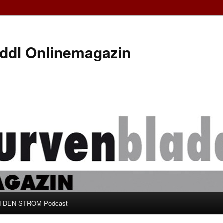
ddl Onlinemagazin
 DEN STROM Podcast