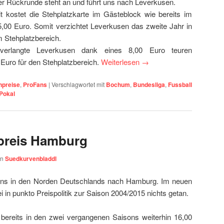
er Rückrunde steht an und führt uns nach Leverkusen.
it kostet die Stehplatzkarte im Gästeblock wie bereits im
,00 Euro. Somit verzichtet Leverkusen das zweite Jahr in
m Stehplatzbereich.
verlangte Leverkusen dank eines 8,00 Euro teuren
Euro für den Stehplatzbereich.
Weiterlesen
→
npreise
,
ProFans
|
Verschlagwortet mit
Bochum
,
Bundesliga
,
Fussball
Pokal
preis Hamburg
on
Suedkurvenbladdl
 uns in den Norden Deutschlands nach Hamburg. Im neuen
i in punkto Preispolitik zur Saison 2004/2015 nichts getan.
 bereits in den zwei vergangenen Saisons weiterhin 16,00