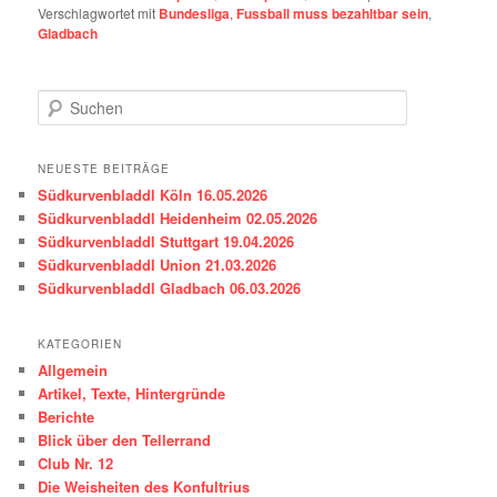
Verschlagwortet mit
Bundesliga
,
Fussball muss bezahltbar sein
,
Gladbach
S
u
c
h
NEUESTE BEITRÄGE
e
Südkurvenbladdl Köln 16.05.2026
n
Südkurvenbladdl Heidenheim 02.05.2026
Südkurvenbladdl Stuttgart 19.04.2026
Südkurvenbladdl Union 21.03.2026
Südkurvenbladdl Gladbach 06.03.2026
KATEGORIEN
Allgemein
Artikel, Texte, Hintergründe
Berichte
Blick über den Tellerrand
Club Nr. 12
Die Weisheiten des Konfultrius