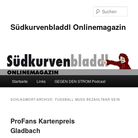
Zum
Zum
Inhalt
sekundären
Such
wechseln
Inhalt
wechseln
Südkurvenbladdl Onlinemagazin
Hauptmenü
Startseite
Links
GEGEN DEN STROM Podcast
SCHLAGWORT-ARCHIVE:
FUSSBALL MUSS BEZAHLTBAR SEIN
ProFans Kartenpreis
Gladbach