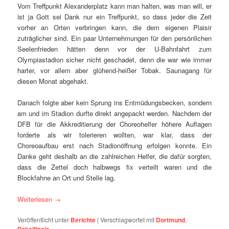
Vom Treffpunkt Alexanderplatz kann man halten, was man will, er
ist ja Gott sei Dank nur ein Treffpunkt, so dass jeder die Zeit
vorher an Orten verbringen kann, die dem eigenen Plaisir
zuträglicher sind. Ein paar Unternehmungen für den persönlichen
Seelenfrieden hätten denn vor der U-Bahnfahrt zum
Olympiastadion sicher nicht geschadet, denn die war wie immer
harter, vor allem aber glühend-heißer Tobak. Saunagang für
diesen Monat abgehakt.
Danach folgte aber kein Sprung ins Entmüdungsbecken, sondern
am und im Stadion durfte direkt angepackt werden. Nachdem der
DFB für die Akkreditierung der Choreohelfer höhere Auflagen
forderte als wir tolerieren wollten, war klar, dass der
Choreoaufbau erst nach Stadionöffnung erfolgen konnte. Ein
Danke geht deshalb an die zahlreichen Helfer, die dafür sorgten,
dass die Zettel doch halbwegs fix verteilt waren und die
Blockfahne an Ort und Stelle lag.
Weiterlesen
→
Veröffentlicht unter
Berichte
|
Verschlagwortet mit
Dortmund
,
Pokalfinale