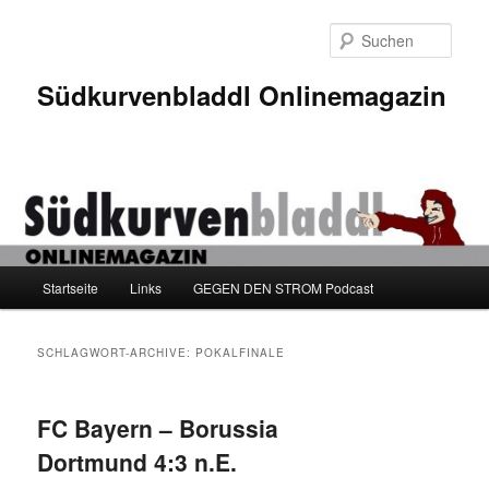
Zum
Zum
Inhalt
sekundären
Such
wechseln
Inhalt
wechseln
Südkurvenbladdl Onlinemagazin
Hauptmenü
Startseite
Links
GEGEN DEN STROM Podcast
SCHLAGWORT-ARCHIVE:
POKALFINALE
FC Bayern – Borussia
Dortmund 4:3 n.E.