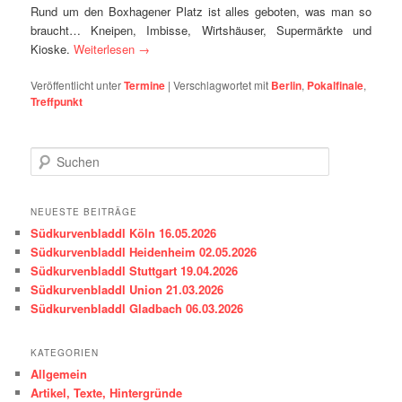
Rund um den Boxhagener Platz ist alles geboten, was man so
braucht… Kneipen, Imbisse, Wirtshäuser, Supermärkte und
Kioske.
Weiterlesen
→
Veröffentlicht unter
Termine
|
Verschlagwortet mit
Berlin
,
Pokalfinale
,
Treffpunkt
S
u
c
h
NEUESTE BEITRÄGE
e
Südkurvenbladdl Köln 16.05.2026
n
Südkurvenbladdl Heidenheim 02.05.2026
Südkurvenbladdl Stuttgart 19.04.2026
Südkurvenbladdl Union 21.03.2026
Südkurvenbladdl Gladbach 06.03.2026
KATEGORIEN
Allgemein
Artikel, Texte, Hintergründe