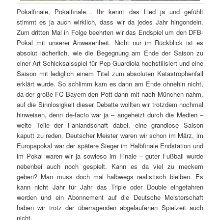
Pokalfinale, Pokalfinale… Ihr kennt das Lied ja und gefühlt
stimmt es ja auch wirklich, dass wir da jedes Jahr hingondeln.
Zum dritten Mal in Folge beehrten wir das Endspiel um den DFB-
Pokal mit unserer Anwesenheit. Nicht nur im Rückblick ist es
absolut lächerlich, wie die Begegnung am Ende der Saison zu
einer Art Schicksalsspiel für Pep Guardiola hochstilisiert und eine
Saison mit lediglich einem Titel zum absoluten Katastrophenfall
erklärt wurde. So schlimm kam es dann am Ende ohnehin nicht,
da der große FC Bayern den Pott dann mit nach München nahm,
auf die Sinnlosigkeit dieser Debatte wollten wir trotzdem nochmal
hinweisen, denn de-facto war ja – angeheizt durch die Medien –
weite Teile der Fanlandschaft dabei, eine grandiose Saison
kaputt zu reden. Deutscher Meister waren wir schon im März, im
Europapokal war der spätere Sieger im Halbfinale Endstation und
im Pokal waren wir ja sowieso im Finale – guter Fußball wurde
nebenbei auch noch gespielt. Kann es da viel zu meckern
geben? Man muss doch mal halbwegs realistisch bleiben. Es
kann nicht Jahr für Jahr das Triple oder Double eingefahren
werden und ein Abonnement auf die Deutsche Meisterschaft
haben wir trotz der überragenden abgelaufenen Spielzeit auch
nicht.