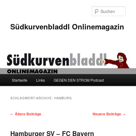
Zum
Zum
Inhalt
sekundären
Such
wechseln
Inhalt
wechseln
Südkurvenbladdl Onlinemagazin
Hauptmenü
Startseite
Links
GEGEN DEN STROM Podcast
SCHLAGWORT-ARCHIVE:
HAMBURG
Beitragsnavigation
←
Ältere Beiträge
Neuere Beiträge
→
Hamburger SV – FC Bayern