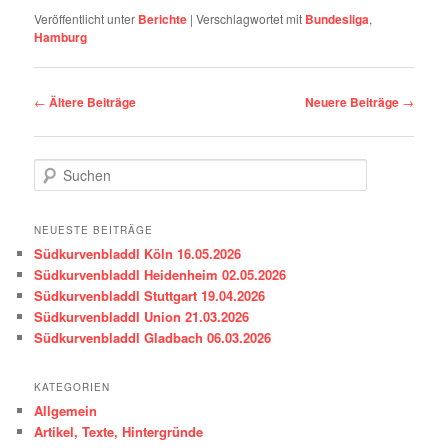
Veröffentlicht unter
Berichte
|
Verschlagwortet mit
Bundesliga
,
Hamburg
Beitragsnavigation
←
Ältere Beiträge
Neuere Beiträge
→
S
u
c
h
NEUESTE BEITRÄGE
e
Südkurvenbladdl Köln 16.05.2026
n
Südkurvenbladdl Heidenheim 02.05.2026
Südkurvenbladdl Stuttgart 19.04.2026
Südkurvenbladdl Union 21.03.2026
Südkurvenbladdl Gladbach 06.03.2026
KATEGORIEN
Allgemein
Artikel, Texte, Hintergründe