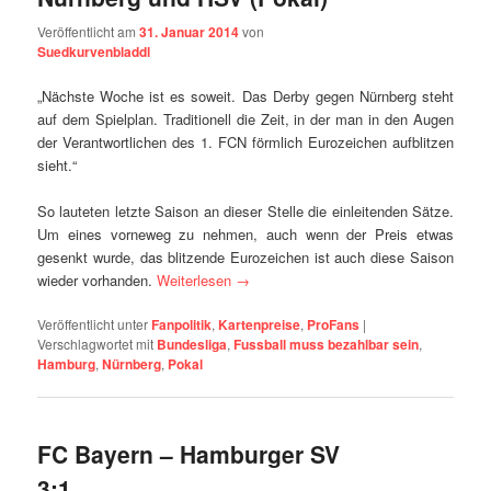
Veröffentlicht am
31. Januar 2014
von
Suedkurvenbladdl
„Nächste Woche ist es soweit. Das Derby gegen Nürnberg steht
auf dem Spielplan. Traditionell die Zeit, in der man in den Augen
der Verantwortlichen des 1. FCN förmlich Eurozeichen aufblitzen
sieht.“
So lauteten letzte Saison an dieser Stelle die einleitenden Sätze.
Um eines vorneweg zu nehmen, auch wenn der Preis etwas
gesenkt wurde, das blitzende Eurozeichen ist auch diese Saison
wieder vorhanden.
Weiterlesen
→
Veröffentlicht unter
Fanpolitik
,
Kartenpreise
,
ProFans
|
Verschlagwortet mit
Bundesliga
,
Fussball muss bezahlbar sein
,
Hamburg
,
Nürnberg
,
Pokal
FC Bayern – Hamburger SV
3:1