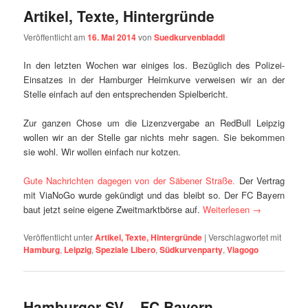
Artikel, Texte, Hintergründe
Veröffentlicht am
16. Mai 2014
von
Suedkurvenbladdl
In den letzten Wochen war einiges los. Bezüglich des Polizei-
Einsatzes in der Hamburger Heimkurve verweisen wir an der
Stelle einfach auf den entsprechenden Spielbericht.
Zur ganzen Chose um die Lizenzvergabe an RedBull Leipzig
wollen wir an der Stelle gar nichts mehr sagen. Sie bekommen
sie wohl. Wir wollen einfach nur kotzen.
Gute Nachrichten dagegen von der Säbener Straße.
Der Vertrag
mit ViaNoGo wurde gekündigt und das bleibt so. Der FC Bayern
baut jetzt seine eigene Zweitmarktbörse auf.
Weiterlesen
→
Veröffentlicht unter
Artikel, Texte, Hintergründe
|
Verschlagwortet mit
Hamburg
,
Leipzig
,
Speziale Libero
,
Südkurvenparty
,
Viagogo
Hamburger SV – FC Bayern