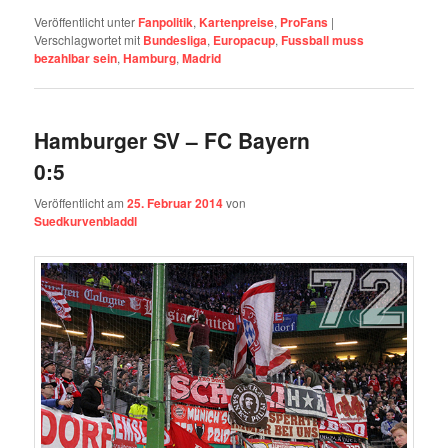
Veröffentlicht unter
Fanpolitik
,
Kartenpreise
,
ProFans
|
Verschlagwortet mit
Bundesliga
,
Europacup
,
Fussball muss
bezahlbar sein
,
Hamburg
,
Madrid
Hamburger SV – FC Bayern
0:5
Veröffentlicht am
25. Februar 2014
von
Suedkurvenbladdl