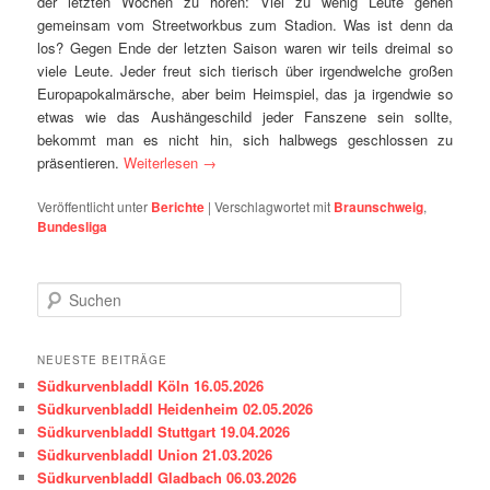
der letzten Wochen zu hören: Viel zu wenig Leute gehen
gemeinsam vom Streetworkbus zum Stadion. Was ist denn da
los? Gegen Ende der letzten Saison waren wir teils dreimal so
viele Leute. Jeder freut sich tierisch über irgendwelche großen
Europapokalmärsche, aber beim Heimspiel, das ja irgendwie so
etwas wie das Aushängeschild jeder Fanszene sein sollte,
bekommt man es nicht hin, sich halbwegs geschlossen zu
präsentieren.
Weiterlesen
→
Veröffentlicht unter
Berichte
|
Verschlagwortet mit
Braunschweig
,
Bundesliga
S
u
c
h
NEUESTE BEITRÄGE
e
Südkurvenbladdl Köln 16.05.2026
n
Südkurvenbladdl Heidenheim 02.05.2026
Südkurvenbladdl Stuttgart 19.04.2026
Südkurvenbladdl Union 21.03.2026
Südkurvenbladdl Gladbach 06.03.2026