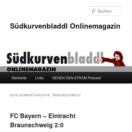
Zum
Zum
Inhalt
sekundären
Such
wechseln
Inhalt
wechseln
Südkurvenbladdl Onlinemagazin
Hauptmenü
Startseite
Links
GEGEN DEN STROM Podcast
SCHLAGWORT-ARCHIVE:
BRAUNSCHWEIG
FC Bayern – Eintracht
Braunschweig 2:0