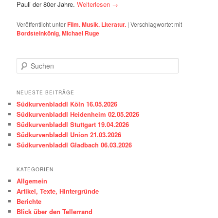
Pauli der 80er Jahre.
Weiterlesen
→
Veröffentlicht unter
Film. Musik. Literatur.
|
Verschlagwortet mit
Bordsteinkönig
,
Michael Ruge
S
u
c
h
NEUESTE BEITRÄGE
e
Südkurvenbladdl Köln 16.05.2026
n
Südkurvenbladdl Heidenheim 02.05.2026
Südkurvenbladdl Stuttgart 19.04.2026
Südkurvenbladdl Union 21.03.2026
Südkurvenbladdl Gladbach 06.03.2026
KATEGORIEN
Allgemein
Artikel, Texte, Hintergründe
Berichte
Blick über den Tellerrand