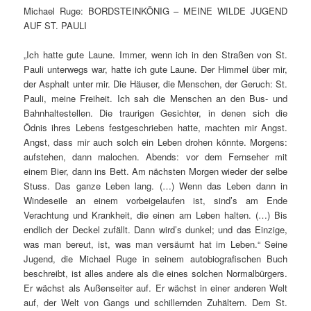
Michael Ruge: BORDSTEINKÖNIG – MEINE WILDE JUGEND
AUF ST. PAULI
„Ich hatte gute Laune. Immer, wenn ich in den Straßen von St.
Pauli unterwegs war, hatte ich gute Laune. Der Himmel über mir,
der Asphalt unter mir. Die Häuser, die Menschen, der Geruch: St.
Pauli, meine Freiheit. Ich sah die Menschen an den Bus- und
Bahnhaltestellen. Die traurigen Gesichter, in denen sich die
Ödnis ihres Lebens festgeschrieben hatte, machten mir Angst.
Angst, dass mir auch solch ein Leben drohen könnte. Morgens:
aufstehen, dann malochen. Abends: vor dem Fernseher mit
einem Bier, dann ins Bett. Am nächsten Morgen wieder der selbe
Stuss. Das ganze Leben lang. (…) Wenn das Leben dann in
Windeseile an einem vorbeigelaufen ist, sind’s am Ende
Verachtung und Krankheit, die einen am Leben halten. (…) Bis
endlich der Deckel zufällt. Dann wird’s dunkel; und das Einzige,
was man bereut, ist, was man versäumt hat im Leben.“ Seine
Jugend, die Michael Ruge in seinem autobiografischen Buch
beschreibt, ist alles andere als die eines solchen Normalbürgers.
Er wächst als Außenseiter auf. Er wächst in einer anderen Welt
auf, der Welt von Gangs und schillernden Zuhältern. Dem St.