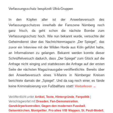
Verfassungsschutz bespitzelt Ultrà-Gruppen
In den Köpfen aller ist der Anwerbeversuch des
Verfassungsschutzes innerhalb der Fanszene Nürnberg noch
ganz frisch, da geht schon die nächste Bombe zum
Verfassungsschutz hoch. Wie nun bekannt wurde, versuchte der
Geheimdienst über das Nachrichtenmagazin „Der Spiegel“, das
zuvor ein Interview mit der Wilden Horde aus Köln geführt hatte,
an Informationen zu gelangen. Bekannt werden konnte dieser
Schnüffelversuch dadurch, dass „Der Spiegel“ zum Glück auf die
Anfrage nicht einging und stattdessen die Anfrage auf der ersten
Seite der nächsten Magazinausgabe veröffentlichte. Bereits über
den Anwerbeversuch eines V-Manns in Nürnberger Kreisen
berichtete damals der „Spiegel“. Und da sag noch einer, es fände
keine Kriminalisierung von Fußballfans statt!
Weiterlesen
→
Veröffentlicht unter
Artikel, Texte, Hintergründe
,
Fanpolitik
|
Verschlagwortet mit
Dresden
,
Fan-Demonstration
,
Ganzkörperkontrollen
,
Gegen den modernen Fussball
,
Gelsenkirchen
,
Montpellier
,
Pro altes VfB Wappen
,
St. Pauli-Modell
,