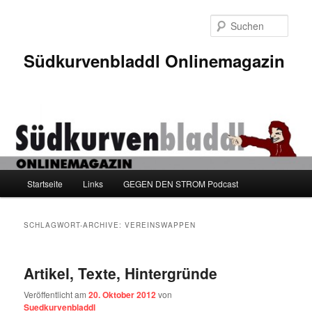
Zum
Zum
Inhalt
sekundären
Such
wechseln
Inhalt
wechseln
Südkurvenbladdl Onlinemagazin
Hauptmenü
Startseite
Links
GEGEN DEN STROM Podcast
SCHLAGWORT-ARCHIVE:
VEREINSWAPPEN
Artikel, Texte, Hintergründe
Veröffentlicht am
20. Oktober 2012
von
Suedkurvenbladdl