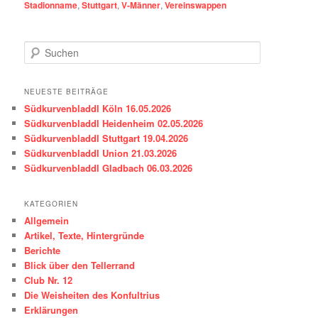
Stadionname
,
Stuttgart
,
V-Männer
,
Vereinswappen
S
u
c
h
NEUESTE BEITRÄGE
e
Südkurvenbladdl Köln 16.05.2026
n
Südkurvenbladdl Heidenheim 02.05.2026
Südkurvenbladdl Stuttgart 19.04.2026
Südkurvenbladdl Union 21.03.2026
Südkurvenbladdl Gladbach 06.03.2026
KATEGORIEN
Allgemein
Artikel, Texte, Hintergründe
Berichte
Blick über den Tellerrand
Club Nr. 12
Die Weisheiten des Konfultrius
Erklärungen