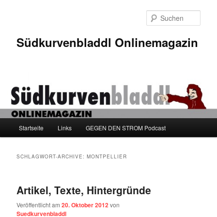
Zum
Zum
Inhalt
sekundären
Such
wechseln
Inhalt
wechseln
Südkurvenbladdl Onlinemagazin
Hauptmenü
Startseite
Links
GEGEN DEN STROM Podcast
SCHLAGWORT-ARCHIVE:
MONTPELLIER
Artikel, Texte, Hintergründe
Veröffentlicht am
20. Oktober 2012
von
Suedkurvenbladdl