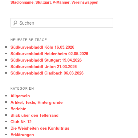
Stadionname
,
Stuttgart
,
V-Männer
,
Vereinswappen
S
u
c
h
NEUESTE BEITRÄGE
e
Südkurvenbladdl Köln 16.05.2026
n
Südkurvenbladdl Heidenheim 02.05.2026
Südkurvenbladdl Stuttgart 19.04.2026
Südkurvenbladdl Union 21.03.2026
Südkurvenbladdl Gladbach 06.03.2026
KATEGORIEN
Allgemein
Artikel, Texte, Hintergründe
Berichte
Blick über den Tellerrand
Club Nr. 12
Die Weisheiten des Konfultrius
Erklärungen