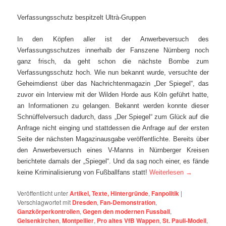
Verfassungsschutz bespitzelt Ultrà-Gruppen
In den Köpfen aller ist der Anwerbeversuch des
Verfassungsschutzes innerhalb der Fanszene Nürnberg noch
ganz frisch, da geht schon die nächste Bombe zum
Verfassungsschutz hoch. Wie nun bekannt wurde, versuchte der
Geheimdienst über das Nachrichtenmagazin „Der Spiegel“, das
zuvor ein Interview mit der Wilden Horde aus Köln geführt hatte,
an Informationen zu gelangen. Bekannt werden konnte dieser
Schnüffelversuch dadurch, dass „Der Spiegel“ zum Glück auf die
Anfrage nicht einging und stattdessen die Anfrage auf der ersten
Seite der nächsten Magazinausgabe veröffentlichte. Bereits über
den Anwerbeversuch eines V-Manns in Nürnberger Kreisen
berichtete damals der „Spiegel“. Und da sag noch einer, es fände
keine Kriminalisierung von Fußballfans statt!
Weiterlesen
→
Veröffentlicht unter
Artikel, Texte, Hintergründe
,
Fanpolitik
|
Verschlagwortet mit
Dresden
,
Fan-Demonstration
,
Ganzkörperkontrollen
,
Gegen den modernen Fussball
,
Gelsenkirchen
,
Montpellier
,
Pro altes VfB Wappen
,
St. Pauli-Modell
,