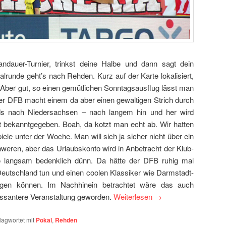
ndauer-Turnier, trinkst deine Halbe und dann sagt dein
alrunde geht’s nach Rehden. Kurz auf der Karte lokalisiert,
. Aber gut, so einen gemütlichen Sonntagsausflug lässt man
er DFB macht einem da aber einen gewaltigen Strich durch
s nach Niedersachsen – nach langem hin und her wird
t bekanntgegeben. Boah, da kotzt man echt ab. Wir hatten
ele unter der Woche. Man will sich ja sicher nicht über ein
weren, aber das Urlaubskonto wird in Anbetracht der Klub-
o langsam bedenklich dünn. Da hätte der DFB ruhig mal
 Deutschland tun und einen coolen Klassiker wie Darmstadt-
legen können. Im Nachhinein betrachtet wäre das auch
ressantere Veranstaltung geworden.
Weiterlesen
→
lagwortet mit
Pokal
,
Rehden