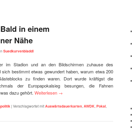
 Bald in einem
iner Nähe
on
Suedkurvenbladdl
r im Stadion und an den Bildschirmen zuhause des
rd sich bestimmt etwas gewundert haben, warum etwa 200
ästeblocks zu finden waren. Dort wurde kräftigst die
ochmals der Europapokalsieg besungen, die Fahnen
 was dazu gehört.
Weiterlesen
→
politik
|
Verschlagwortet mit
Auswärtsdauerkarten
,
AWDK
,
Pokal
,