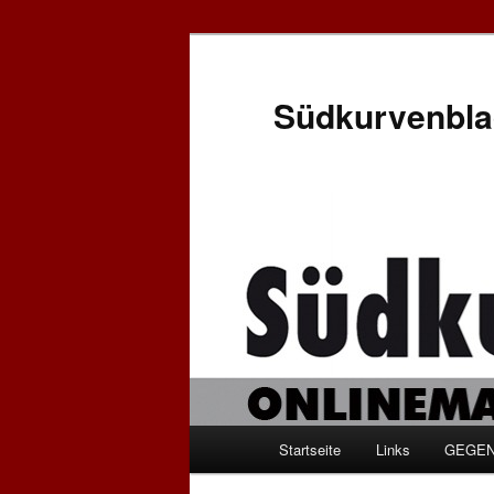
Zum
Zum
Inhalt
sekundären
wechseln
Inhalt
Südkurvenbla
wechseln
Hauptmenü
Startseite
Links
GEGEN