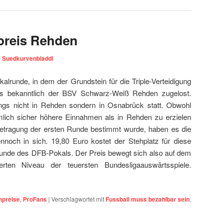
preis Rehden
n
Suedkurvenbladdl
kalrunde, in dem der Grundstein für die Triple-Verteidigung
ns bekanntlich der BSV Schwarz-Weiß Rehden zugelost.
dings nicht in Rehden sondern in Osnabrück statt. Obwohl
lich sicher höhere Einnahmen als in Rehden zu erzielen
übetragung der ersten Runde bestimmt wurde, haben es die
nnoch in sich. 19,80 Euro kostet der Stehplatz für diese
Runde des DFB-Pokals. Der Preis bewegt sich also auf dem
ten Niveau der teuersten Bundesligaauswärtsspiele.
npreise
,
ProFans
|
Verschlagwortet mit
Fussball muss bezahlbar sein
,