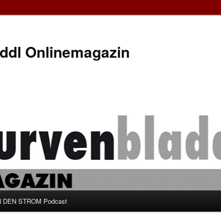
ddl Onlinemagazin
 DEN STROM Podcast