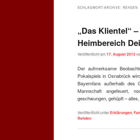
SCHLAGWORT-ARCHIVE:
REHDEN
„Das Klientel“ –
Heimbereich De
Veröffentlicht am
17. August 2013
v
Der aufmerksame Beobachte
Pokalspiels in Osnabrück wi
Bayernfans außerhalb des G
Mannschaft angefeuert, n
geschwungen, gehüpft – alles,
Veröffentlicht unter
Erklärungen
,
Fan
Rehden