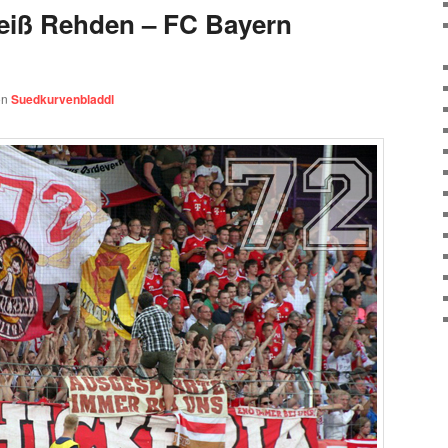
iß Rehden – FC Bayern
on
Suedkurvenbladdl