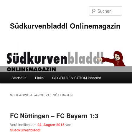
Zum
Zum
Inhalt
sekundären
Such
wechseln
Inhalt
wechseln
Südkurvenbladdl Onlinemagazin
Hauptmenü
Startseite
Links
GEGEN DEN STROM Podcast
SCHLAGWORT-ARCHIVE:
NÖTTINGEN
FC Nöttingen – FC Bayern 1:3
Veröffentlicht am
24. August 2015
von
Suedkurvenbladdl