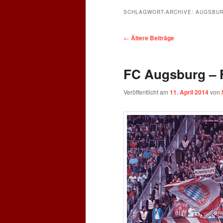
SCHLAGWORT-ARCHIVE:
AUGSBU
Beitragsnavigation
←
Ältere Beiträge
FC Augsburg – 
Veröffentlicht am
11. April 2014
von