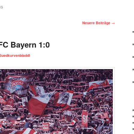
RG
Neuere Beiträge
→
FC Bayern 1:0
Suedkurvenbladdl