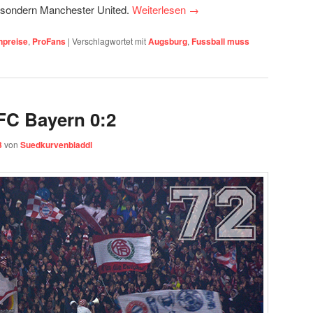
 sondern Manchester United.
Weiterlesen
→
npreise
,
ProFans
|
Verschlagwortet mit
Augsburg
,
Fussball muss
FC Bayern 0:2
3
von
Suedkurvenbladdl