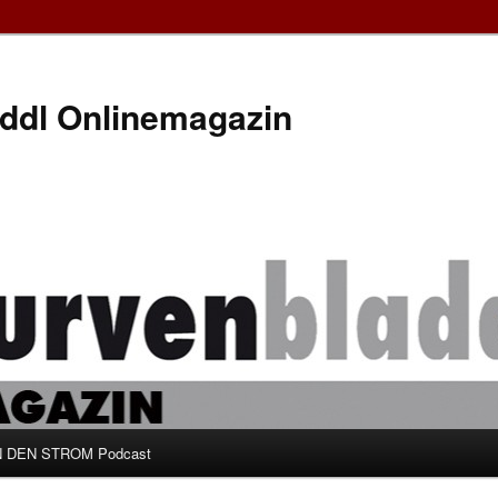
ddl Onlinemagazin
 DEN STROM Podcast