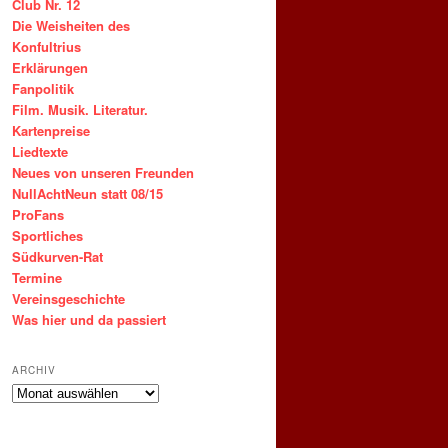
Club Nr. 12
Die Weisheiten des
Konfultrius
Erklärungen
Fanpolitik
Film. Musik. Literatur.
Kartenpreise
Liedtexte
Neues von unseren Freunden
NullAchtNeun statt 08/15
ProFans
Sportliches
Südkurven-Rat
Termine
Vereinsgeschichte
Was hier und da passiert
ARCHIV
ARCHIV