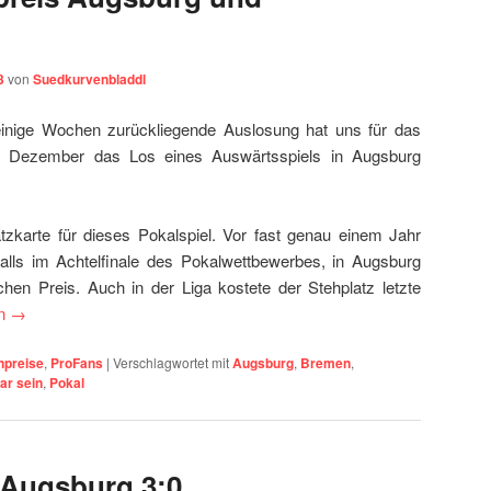
3
von
Suedkurvenbladdl
einige Wochen zurückliegende Auslosung hat uns für das
ng Dezember das Los eines Auswärtsspiels in Augsburg
tzkarte für dieses Pokalspiel. Vor fast genau einem Jahr
lls im Achtelfinale des Pokalwettbewerbes, in Augsburg
chen Preis. Auch in der Liga kostete der Stehplatz letzte
en
→
npreise
,
ProFans
|
Verschlagwortet mit
Augsburg
,
Bremen
,
ar sein
,
Pokal
 Augsburg 3:0