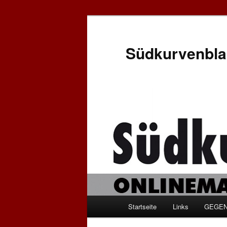
Zum
Zum
Inhalt
sekundären
wechseln
Inhalt
Südkurvenbla
wechseln
Hauptmenü
Startseite
Links
GEGEN