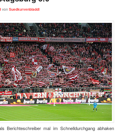
3
von
Suedkurvenbladdl
ls Berichteschreiber mal im Schnelldurchgang abhaken