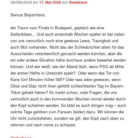
Veröffentlicht am
17. Mai 2026
von
Redakteur
Servus Bayernfans,
der Traum vom Finale in Budapest, geplatzt wie eine
Seifenblase… Und auch eineinhalb Wochen später ist bei vielen
von uns vermutlich noch eine gewisse Leere, Traurigkeit und
auch Wut vorhanden. Nicht das der Schiedsrichter allein für das
Ausscheiden verantwortlich gemacht werden könnten, aber die
ein oder andere Situation hätte durchaus anders bewertet werden
können. Und wer weiß, wie der Abend läuft, wenn PSG ab Mitte
der ersten Hälfte in Unterzahl spielt? Oder wenn das Tor von
Kane fünf Minuten früher fällt? Oder was wäre gewesen, wenn
Olise und Diaz nicht ihren gefühlt schlechtesten Tag im Bayern-
Trikot gehabt hätten? Ihr merkt schon, viele Fragen, die uns
vermutlich auch in den kommenden Wochen immer wieder durch
den Kopf schwirren werden. So blöd es auch klingen mag – auch
solche Tage gehören zum Fansein (leider) dazu. Wir können die
Uhr nicht zurückdrehen, sondern es gilt, den Kopf nach oben zu
nehmen und nach vorne zu schauen.
Weiterlesen