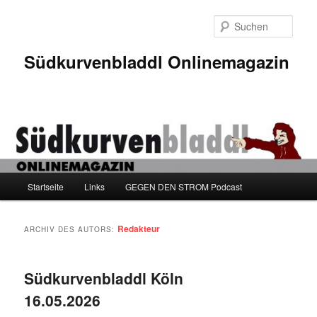
Zum
Zum
Inhalt
sekundären
Such
wechseln
Inhalt
wechseln
Südkurvenbladdl Onlinemagazin
Hauptmenü
Startseite
Links
GEGEN DEN STROM Podcast
Redakteur
ARCHIV DES AUTORS:
Südkurvenbladdl Köln
16.05.2026