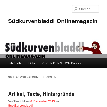
Zum
Zum
Inhalt
sekundären
Such
wechseln
Inhalt
wechseln
Südkurvenbladdl Onlinemagazin
Hauptmenü
Startseite
Links
GEGEN DEN STROM Podcast
SCHLAGWORT-ARCHIVE:
KOMMERZ
Artikel, Texte, Hintergründe
Veröffentlicht am
6. Dezember 2013
von
Suedkurvenbladdl