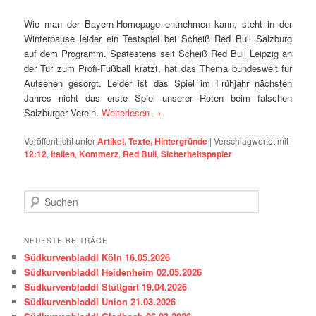
Wie man der Bayern-Homepage entnehmen kann, steht in der
Winterpause leider ein Testspiel bei Scheiß Red Bull Salzburg
auf dem Programm. Spätestens seit Scheiß Red Bull Leipzig an
der Tür zum Profi-Fußball kratzt, hat das Thema bundesweit für
Aufsehen gesorgt. Leider ist das Spiel im Frühjahr nächsten
Jahres nicht das erste Spiel unserer Roten beim falschen
Salzburger Verein.
Weiterlesen
→
Veröffentlicht unter
Artikel, Texte, Hintergründe
|
Verschlagwortet mit
12:12
,
Italien
,
Kommerz
,
Red Bull
,
Sicherheitspapier
S
u
c
h
NEUESTE BEITRÄGE
e
Südkurvenbladdl Köln 16.05.2026
n
Südkurvenbladdl Heidenheim 02.05.2026
Südkurvenbladdl Stuttgart 19.04.2026
Südkurvenbladdl Union 21.03.2026