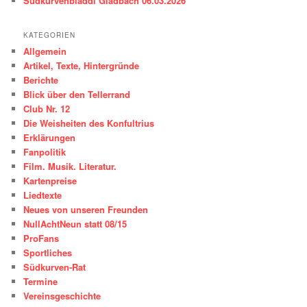
Südkurvenbladdl Gladbach 06.03.2026
KATEGORIEN
Allgemein
Artikel, Texte, Hintergründe
Berichte
Blick über den Tellerrand
Club Nr. 12
Die Weisheiten des Konfultrius
Erklärungen
Fanpolitik
Film. Musik. Literatur.
Kartenpreise
Liedtexte
Neues von unseren Freunden
NullAchtNeun statt 08/15
ProFans
Sportliches
Südkurven-Rat
Termine
Vereinsgeschichte