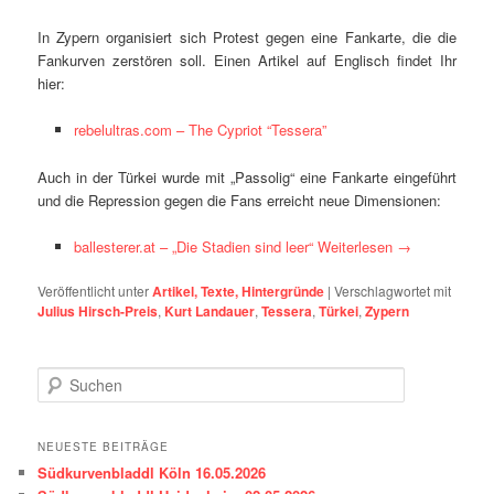
In Zypern organisiert sich Protest gegen eine Fankarte, die die
Fankurven zerstören soll. Einen Artikel auf Englisch findet Ihr
hier:
rebelultras.com – The Cypriot “Tessera”
Auch in der Türkei wurde mit „Passolig“ eine Fankarte eingeführt
und die Repression gegen die Fans erreicht neue Dimensionen:
ballesterer.at – „Die Stadien sind leer“
Weiterlesen
→
Veröffentlicht unter
Artikel, Texte, Hintergründe
|
Verschlagwortet mit
Julius Hirsch-Preis
,
Kurt Landauer
,
Tessera
,
Türkei
,
Zypern
S
u
c
h
NEUESTE BEITRÄGE
e
Südkurvenbladdl Köln 16.05.2026
n