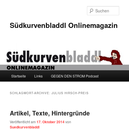
Zum
Zum
Inhalt
sekundären
Such
wechseln
Inhalt
wechseln
Südkurvenbladdl Onlinemagazin
Hauptmenü
Startseite
Links
GEGEN DEN STROM Podcast
SCHLAGWORT-ARCHIVE:
JULIUS HIRSCH-PREIS
Artikel, Texte, Hintergründe
Veröffentlicht am
17. Oktober 2014
von
Suedkurvenbladdl