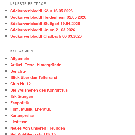
h
NEUESTE BEITRÄGE
e
Südkurvenbladdl Köln 16.05.2026
n
Südkurvenbladdl Heidenheim 02.05.2026
Südkurvenbladdl Stuttgart 19.04.2026
Südkurvenbladdl Union 21.03.2026
Südkurvenbladdl Gladbach 06.03.2026
KATEGORIEN
Allgemein
Artikel, Texte, Hintergründe
Berichte
Blick über den Tellerrand
Club Nr. 12
Die Weisheiten des Konfultrius
Erklärungen
Fanpolitik
Film. Musik. Literatur.
Kartenpreise
Liedtexte
Neues von unseren Freunden
NullAchtNeun statt 08/15