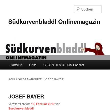
Zum
Zum
Inhalt
sekundären
Such
wechseln
Inhalt
wechseln
Südkurvenbladdl Onlinemagazin
Hauptmenü
Startseite
Links
GEGEN DEN STROM Podcast
SCHLAGWORT-ARCHIVE:
JOSEF BAYER
JOSEF BAYER
Veröffentlicht am
13. Februar 2017
von
Suedkurvenbladdl