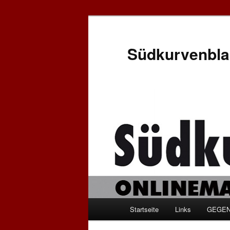
Zum
Zum
Inhalt
sekundären
wechseln
Inhalt
Südkurvenbla
wechseln
Hauptmenü
Startseite
Links
GEGEN