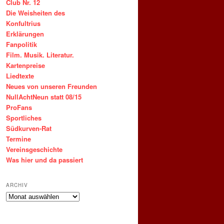
Club Nr. 12
Die Weisheiten des
Konfultrius
Erklärungen
Fanpolitik
Film. Musik. Literatur.
Kartenpreise
Liedtexte
Neues von unseren Freunden
NullAchtNeun statt 08/15
ProFans
Sportliches
Südkurven-Rat
Termine
Vereinsgeschichte
Was hier und da passiert
ARCHIV
ARCHIV