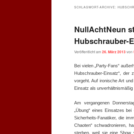
SCHLAGWORT-ARCHIVE:
HUBSCH
NullAchtNeun st
Hubschrauber-E
Veröffentlicht am
26. März 2013
von
Bei vielen „Party-Fans“ außer
Hubschrauber-Einsatz“, der 
vorgeht. Auf ironische Art u
Einsatz als unverhältnismäßig
Am vergangenen Donnerstag 
„Übung“ eines Einsatzes bei 
Sicherheits-Fanatiker, die im
Chaoten“ schwadronieren, h
sterben, weil sie eine Show 