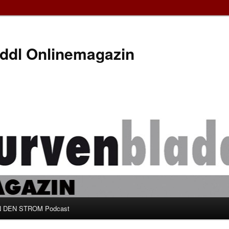
ddl Onlinemagazin
 DEN STROM Podcast