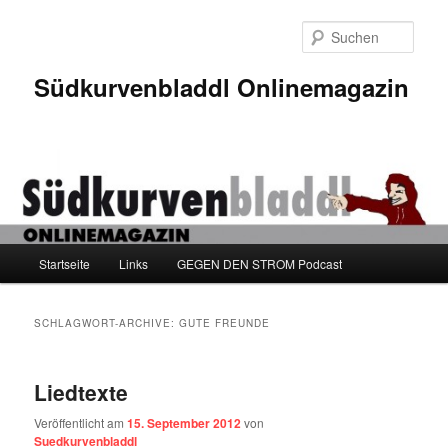
Zum
Zum
Inhalt
sekundären
Such
wechseln
Inhalt
wechseln
Südkurvenbladdl Onlinemagazin
Hauptmenü
Startseite
Links
GEGEN DEN STROM Podcast
SCHLAGWORT-ARCHIVE:
GUTE FREUNDE
Liedtexte
Veröffentlicht am
15. September 2012
von
Suedkurvenbladdl