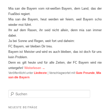
Mia san die Bayern vom rot-weißen Bayern, dem Land, das der
Fuaßboi regiert.
Mia san die Bayern, heut werden wir feiern, weil Bayern scho
wieder moi führt.
Ihr auf dem Rasen, ihr seid nicht allein, denn mia san immer
dabei.
Ja bei Sonne und Regen, weit fort und daheim:
FC Bayern, wir bleiben Dir treu.
Bayern ist Meister und wird es auch bleiben, das ist doch für uns
kein Problem.
Denn es gilt heute und für alle Zeiten, der FC Bayern wird nie
untergehn!
Weiterlesen
→
Veröffentlicht unter
Liedtexte
|
Verschlagwortet mit
Gute Freunde
,
Mia
san die Bayern
S
u
c
h
NEUESTE BEITRÄGE