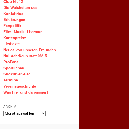
Club Nr. 12
Die Weisheiten des
Konfultrius
Erklärungen
Fanpolitik
Film. Musik. Literatur.
Kartenpreise
Liedtexte
Neues von unseren Freunden
NullAchtNeun statt 08/15
ProFans
Sportliches
Südkurven-Rat
Termine
Vereinsgeschichte
Was hier und da passiert
ARCHIV
ARCHIV