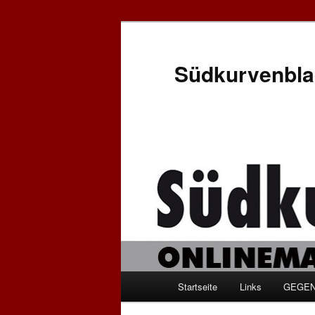
Zum
Zum
Inhalt
sekundären
wechseln
Inhalt
Südkurvenbla
wechseln
Hauptmenü
Startseite
Links
GEGEN