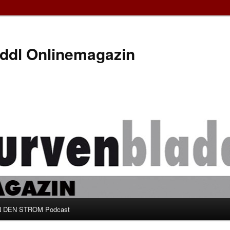
ddl Onlinemagazin
 DEN STROM Podcast