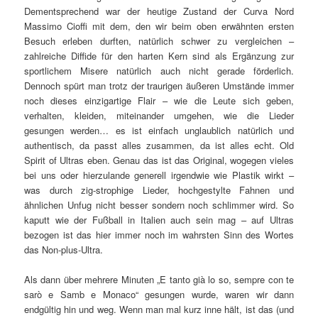
Dementsprechend war der heutige Zustand der Curva Nord
Massimo Cioffi mit dem, den wir beim oben erwähnten ersten
Besuch erleben durften, natürlich schwer zu vergleichen –
zahlreiche Diffide für den harten Kern sind als Ergänzung zur
sportlichem Misere natürlich auch nicht gerade förderlich.
Dennoch spürt man trotz der traurigen äußeren Umstände immer
noch dieses einzigartige Flair – wie die Leute sich geben,
verhalten, kleiden, miteinander umgehen, wie die Lieder
gesungen werden… es ist einfach unglaublich natürlich und
authentisch, da passt alles zusammen, da ist alles echt. Old
Spirit of Ultras eben. Genau das ist das Original, wogegen vieles
bei uns oder hierzulande generell irgendwie wie Plastik wirkt –
was durch zig-strophige Lieder, hochgestylte Fahnen und
ähnlichen Unfug nicht besser sondern noch schlimmer wird. So
kaputt wie der Fußball in Italien auch sein mag – auf Ultras
bezogen ist das hier immer noch im wahrsten Sinn des Wortes
das Non-plus-Ultra.
Als dann über mehrere Minuten „E tanto già lo so, sempre con te
sarò e Samb e Monaco“ gesungen wurde, waren wir dann
endgültig hin und weg. Wenn man mal kurz inne hält, ist das (und