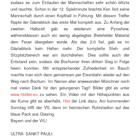
sodass es zum Einlaufen der Mannschaften sehr schön blitzte
und rauchte. Schon in der 12. Spielminute brachte Ken Ilsö seine
Mannschaft durch einen Kopfball in Führung. Mit diesem Treffer
flippte der Gästeblock das erste Mal komplett aus. Zu Anfang der
zweiten Halbzeit gab es wiederum eine Pyroshow,
währenddessen auch ein wenig abgelegtes Bielefelder Material
dem Feuer übergeben wurde. Als das 2:0 fiel, gab es im
Gästeblock kein Halten mehr. Der komplette Steh- und
Sitzplatzbereich war am durchdrehen. Dies sollte auch der
Entstand sein, sodass die Bochumer ihren dritten Sieg in Folge
feiern konnten. Mit entsprechender Zufriedenheit im Bauch
machte man sich dann gemeinsam per Eisenbahn wieder auf den
Weg nach Bochum. Im Namen aller anwesenden Münchner noch
mal vielen Dank für den gelungenen Tag!! Bilder gibt es unter
www.1848er.eu
zu sehen. Ein Video mit den Höhepunkten aus
der Kurve gibt es ebenfalls.
Hier
der Link dazu. Am kommenden
Sonntag trifft der VfL dann im heimischen Ruhrstadion auf das
blaue Pack aus Giesing.
Bayern und der VfL!
ULTRA‘ SANKT PAULI: