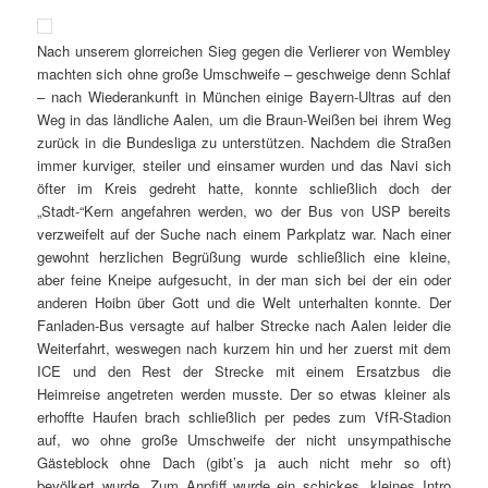
Nach unserem glorreichen Sieg gegen die Verlierer von Wembley
machten sich ohne große Umschweife – geschweige denn Schlaf
– nach Wiederankunft in München einige Bayern-Ultras auf den
Weg in das ländliche Aalen, um die Braun-Weißen bei ihrem Weg
zurück in die Bundesliga zu unterstützen. Nachdem die Straßen
immer kurviger, steiler und einsamer wurden und das Navi sich
öfter im Kreis gedreht hatte, konnte schließlich doch der
„Stadt-“Kern angefahren werden, wo der Bus von USP bereits
verzweifelt auf der Suche nach einem Parkplatz war. Nach einer
gewohnt herzlichen Begrüßung wurde schließlich eine kleine,
aber feine Kneipe aufgesucht, in der man sich bei der ein oder
anderen Hoibn über Gott und die Welt unterhalten konnte. Der
Fanladen-Bus versagte auf halber Strecke nach Aalen leider die
Weiterfahrt, weswegen nach kurzem hin und her zuerst mit dem
ICE und den Rest der Strecke mit einem Ersatzbus die
Heimreise angetreten werden musste. Der so etwas kleiner als
erhoffte Haufen brach schließlich per pedes zum VfR-Stadion
auf, wo ohne große Umschweife der nicht unsympathische
Gästeblock ohne Dach (gibt’s ja auch nicht mehr so oft)
bevölkert wurde. Zum Anpfiff wurde ein schickes, kleines Intro