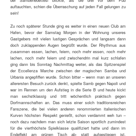
der Sambenedettesi blickte, als die drei vor dem Pub
auftauchten, schien die Überraschung auf jeden Fall gelungen zu
sein!
Zu noch späterer Stunde ging es weiter in einen neuen Club am
Hafen, bevor der Samstag Morgen in der Wohnung unseres
Gastgebers mit vielen lustigen Gesprächen und langsam dann
doch zuklappenden Augen begrüßt wurde. Der Rhythmus aus
zusammen essen, lachen, feiern, noch mehr essen, noch mehr
lachen, noch mehr feiern und zwischendrin mal kurz schlafen
ging dann bis Sonntag Nachmittag weiter, als das Spitzenspiel
der Eccellenza Marche zwischen der magischen Samba und
Urbania angepfiffen wurde. Schon bitter – wenn man an unseren
allerersten Besuch zurück denkt, spielte Samb gegen Napoli und
war im Rennen um den Aufstieg in die Serie B und heute kickt
man sechstklassig und tritt wöchentlich praktisch gegen
Dorfmannschaften an. Das muss einer solch traditionsreichen
Fanszene, die bei vielen anderen renommierten italienischen
Kurven höchsten Respekt genießt, schon verdammt weh tun –
noch dazu nachdem man sich letzte Saison sportlich zumindest
für die vierthöchste Spielklasse qualifiziert hatte und dann im
Endeffekt am grünen Tisch ab- statt aufgestiegen ist.