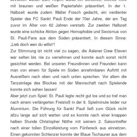
mit braunen und weißen Papiertafeln präsentiert. In der 1.
Halbzeit wurde zudem Walter Frosch gedacht, ein verdienter
Spieler des FC Sankt Pauli Ende der 70er Jahre, der am Tag
zuvor im Alter von 62 Jahren verstarb. Zur zweiten Halbzeit
wurde eine schicke Aktion gegen Homophobie und Sexismus von
St. Pauli-Fans aus dem Süden präsentiert. In diesem Sinne:
„Lieb doch wen du willst“!
Zur Stimmung ist nicht viel zu sagen, die Aalener Crew Eleven
war selten bis nie zu vernehmen und konnte auch sonst nicht
gesichtet werden. Bei unseren Freundinnen und Freunden kann
man von einem für Spiele im Süden annehmbaren Auftritt mit
Ausreißern nach oben und nach unten sprechen. Vor allem die
Tanzeinlage des Blockes mit der Mannschaft nach Spielende
konnte sich sehen lassen!
Aber jetzt zum Spiel: St. Pauli legte recht gut los und so traf man
nach einem verlängerten Freistoß in der 9. Spielminute leider nur
Aluminium. Die Führung für Sankt Pauli ließ zum Glück nicht
allzu lange auf sich warten und so konnte nach einer knappen
halben Stunde Christopher Nöthe mit seinem 2. Saisontreffer
nach einer tollen Einzelleistung vom Fünfereck aus einnetzen.
Einen gekonnten Schlenzer konnte der Blaue Tschauner aus dem