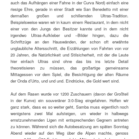
auch das Aufhängen einer Fahne in der Curva Nord) einfach eine
riesige Ehre, gerade in einer Stadt wie San Benedetto mit einer
dermaßen großen und schillernden Ultras-Tradition.
Beispielsweise waren wir in kaum einem Restaurant, in dem nicht
einer von den Jungs den Besitzer kannte und in dem nicht
irgendwo Ultras-Aufkleber und –Bilder hingen, dazu die
Schriftzüge an den Hauswänden, der schon oft erwähnte
unglaubliche Altersschnitt, die Erzählungen von Fahrten von vor
20 Jahren, die Natürlichkeit und Stilsicherheit, mit der die Leute
hier einfach Ultras sind ohne das bis ins letzte Detail
theoretisieren zu müssen, das großartige gemeinsame
Mittagessen vor dem Spiel, die Besichtigung der alten Räume
der Onda d’Urto, und und und. Eindrücke, die Gold wert sind.
Auf dem Rasen wurde vor 1200 Zuschauern (davon der Großteil
in der Kurve) ein souveräner 3:0-Sieg eingefahren. Hoffen wir
ganz stark, dass es so weiter geht, Samba muss eigentlich noch
wenigstens zwei Mal aufsteigen, um wieder in halbwegs
ernstzunehmenden Ligen mit entsprechenden Gegnern antreten
zu können. Während sich die Autobesatzung am späten Sonntag
Abend wieder auf den Weg über die Alpen machte, genoss