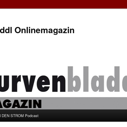
ddl Onlinemagazin
 DEN STROM Podcast