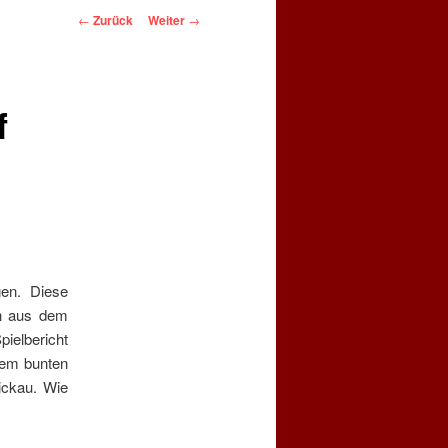
Beitragsnavigation
←
Zurück
Weiter
→
f
en. Diese
ch aus dem
ielbericht
nem bunten
ickau. Wie