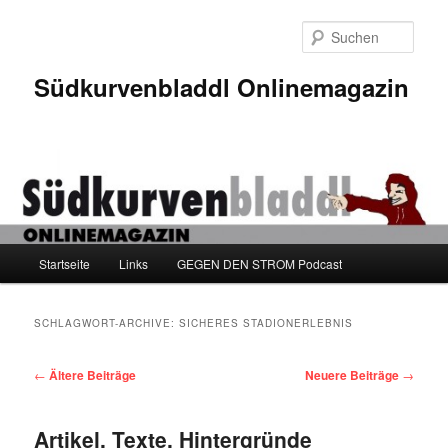
Zum
Zum
Inhalt
sekundären
Such
wechseln
Inhalt
wechseln
Südkurvenbladdl Onlinemagazin
Hauptmenü
Startseite
Links
GEGEN DEN STROM Podcast
SCHLAGWORT-ARCHIVE:
SICHERES STADIONERLEBNIS
Beitragsnavigation
←
Ältere Beiträge
Neuere Beiträge
→
Artikel, Texte, Hintergründe