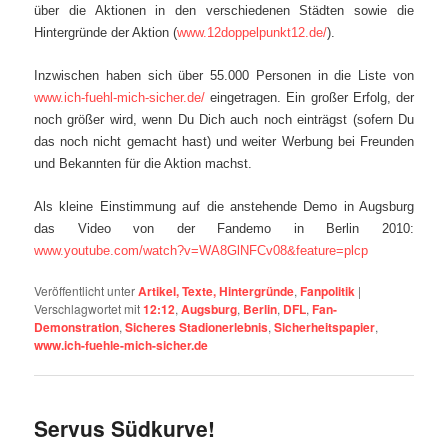
über die Aktionen in den verschiedenen Städten sowie die
Hintergründe der Aktion (
www.12doppelpunkt12.de/
).
Inzwischen haben sich über 55.000 Personen in die Liste von
www.ich-fuehl-mich-sicher.de/
eingetragen. Ein großer Erfolg, der
noch größer wird, wenn Du Dich auch noch einträgst (sofern Du
das noch nicht gemacht hast) und weiter Werbung bei Freunden
und Bekannten für die Aktion machst.
Als kleine Einstimmung auf die anstehende Demo in Augsburg
das Video von der Fandemo in Berlin 2010:
www.youtube.com/watch?v=WA8GlNFCv08&feature=plcp
Veröffentlicht unter
Artikel, Texte, Hintergründe
,
Fanpolitik
|
Verschlagwortet mit
12:12
,
Augsburg
,
Berlin
,
DFL
,
Fan-
Demonstration
,
Sicheres Stadionerlebnis
,
Sicherheitspapier
,
www.ich-fuehle-mich-sicher.de
Servus Südkurve!