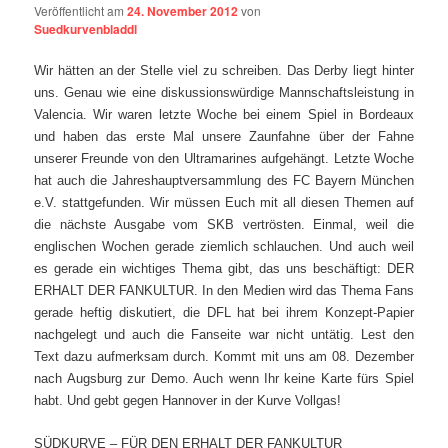
Veröffentlicht am
24. November 2012
von
Suedkurvenbladdl
Wir hätten an der Stelle viel zu schreiben. Das Derby liegt hinter
uns. Genau wie eine diskussionswürdige Mannschaftsleistung in
Valencia. Wir waren letzte Woche bei einem Spiel in Bordeaux
und haben das erste Mal unsere Zaunfahne über der Fahne
unserer Freunde von den Ultramarines aufgehängt. Letzte Woche
hat auch die Jahreshauptversammlung des FC Bayern München
e.V. stattgefunden. Wir müssen Euch mit all diesen Themen auf
die nächste Ausgabe vom SKB vertrösten. Einmal, weil die
englischen Wochen gerade ziemlich schlauchen. Und auch weil
es gerade ein wichtiges Thema gibt, das uns beschäftigt: DER
ERHALT DER FANKULTUR. In den Medien wird das Thema Fans
gerade heftig diskutiert, die DFL hat bei ihrem Konzept-Papier
nachgelegt und auch die Fanseite war nicht untätig. Lest den
Text dazu aufmerksam durch. Kommt mit uns am 08. Dezember
nach Augsburg zur Demo. Auch wenn Ihr keine Karte fürs Spiel
habt. Und gebt gegen Hannover in der Kurve Vollgas!
SÜDKURVE – FÜR DEN ERHALT DER FANKULTUR