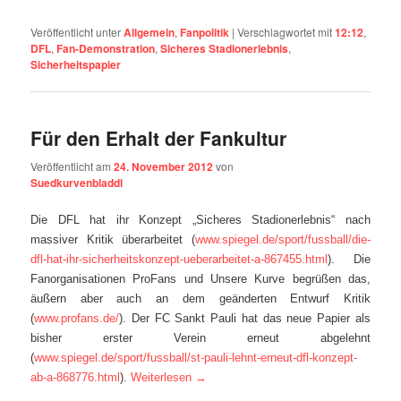
Veröffentlicht unter
Allgemein
,
Fanpolitik
|
Verschlagwortet mit
12:12
,
DFL
,
Fan-Demonstration
,
Sicheres Stadionerlebnis
,
Sicherheitspapier
Für den Erhalt der Fankultur
Veröffentlicht am
24. November 2012
von
Suedkurvenbladdl
Die DFL hat ihr Konzept „Sicheres Stadionerlebnis“ nach
massiver Kritik überarbeitet (
www.spiegel.de/sport/fussball/die-
dfl-hat-ihr-sicherheitskonzept-ueberarbeitet-a-867455.html
). Die
Fanorganisationen ProFans und Unsere Kurve begrüßen das,
äußern aber auch an dem geänderten Entwurf Kritik
(
www.profans.de/
). Der FC Sankt Pauli hat das neue Papier als
bisher erster Verein erneut abgelehnt
(
www.spiegel.de/sport/fussball/st-pauli-lehnt-erneut-dfl-konzept-
ab-a-868776.html
).
Weiterlesen
→