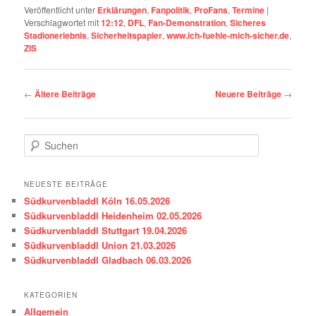
Veröffentlicht unter
Erklärungen
,
Fanpolitik
,
ProFans
,
Termine
|
Verschlagwortet mit
12:12
,
DFL
,
Fan-Demonstration
,
Sicheres
Stadionerlebnis
,
Sicherheitspapier
,
www.ich-fuehle-mich-sicher.de
,
ZIS
Beitragsnavigation
←
Ältere Beiträge
Neuere Beiträge
→
S
u
c
h
NEUESTE BEITRÄGE
e
Südkurvenbladdl Köln 16.05.2026
n
Südkurvenbladdl Heidenheim 02.05.2026
Südkurvenbladdl Stuttgart 19.04.2026
Südkurvenbladdl Union 21.03.2026
Südkurvenbladdl Gladbach 06.03.2026
KATEGORIEN
Allgemein