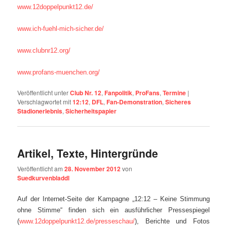
www.12doppelpunkt12.de/
www.ich-fuehl-mich-sicher.de/
www.clubnr12.org/
www.profans-muenchen.org/
Veröffentlicht unter
Club Nr. 12
,
Fanpolitik
,
ProFans
,
Termine
|
Verschlagwortet mit
12:12
,
DFL
,
Fan-Demonstration
,
Sicheres
Stadionerlebnis
,
Sicherheitspapier
Artikel, Texte, Hintergründe
Veröffentlicht am
28. November 2012
von
Suedkurvenbladdl
Auf der Internet-Seite der Kampagne „12:12 – Keine Stimmung
ohne Stimme“ finden sich ein ausführlicher Pressespiegel
(
www.12doppelpunkt12.de/presseschau/
), Berichte und Fotos