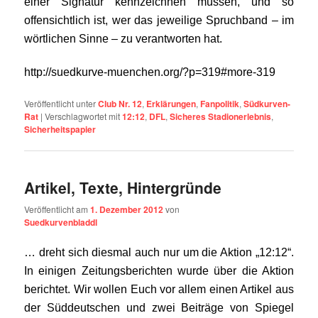
einer Signatur kennzeichnen müssen, und so
offensichtlich ist, wer das jeweilige Spruchband – im
wörtlichen Sinne – zu verantworten hat.
http://suedkurve-muenchen.org/?p=319#more-319
Veröffentlicht unter
Club Nr. 12
,
Erklärungen
,
Fanpolitik
,
Südkurven-
Rat
|
Verschlagwortet mit
12:12
,
DFL
,
Sicheres Stadionerlebnis
,
Sicherheitspapier
Artikel, Texte, Hintergründe
Veröffentlicht am
1. Dezember 2012
von
Suedkurvenbladdl
… dreht sich diesmal auch nur um die Aktion „12:12“.
In einigen Zeitungsberichten wurde über die Aktion
berichtet. Wir wollen Euch vor allem einen Artikel aus
der Süddeutschen und zwei Beiträge von Spiegel