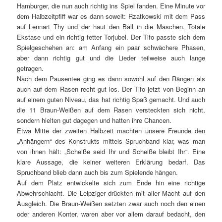
Hamburger, die nun auch richtig ins Spiel fanden. Eine Minute vor
dem Halbzeitpfiff war es dann soweit: Rzatkowski mit dem Pass
auf Lennart Thy und der haut den Ball in die Maschen. Totale
Ekstase und ein richtig fetter Torjubel. Der Tifo passte sich dem
Spielgeschehen an: am Anfang ein paar schwächere Phasen,
aber dann richtig gut und die Lieder teilweise auch lange
getragen.
Nach dem Pausentee ging es dann sowohl auf den Rängen als
auch auf dem Rasen recht gut los. Der Tifo jetzt von Beginn an
auf einem guten Niveau, das hat richtig Spaß gemacht. Und auch
die 11 Braun-Weißen auf dem Rasen versteckten sich nicht,
sondern hielten gut dagegen und hatten ihre Chancen.
Etwa Mitte der zweiten Halbzeit machten unsere Freunde den
„Anhängern“ des Konstrukts mittels Spruchband klar, was man
von ihnen hält: „Scheiße seid Ihr und Scheiße bleibt Ihr“. Eine
klare Aussage, die keiner weiteren Erklärung bedarf. Das
Spruchband blieb dann auch bis zum Spielende hängen.
Auf dem Platz entwickelte sich zum Ende hin eine richtige
Abwehrschlacht. Die Leipziger drückten mit aller Macht auf den
Ausgleich. Die Braun-Weißen setzten zwar auch noch den einen
oder anderen Konter, waren aber vor allem darauf bedacht, den