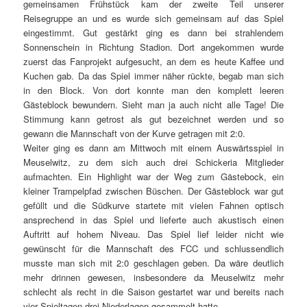
gemeinsamen Frühstück kam der zweite Teil unserer
Reisegruppe an und es wurde sich gemeinsam auf das Spiel
eingestimmt. Gut gestärkt ging es dann bei strahlendem
Sonnenschein in Richtung Stadion. Dort angekommen wurde
zuerst das Fanprojekt aufgesucht, an dem es heute Kaffee und
Kuchen gab. Da das Spiel immer näher rückte, begab man sich
in den Block. Von dort konnte man den komplett leeren
Gästeblock bewundern. Sieht man ja auch nicht alle Tage! Die
Stimmung kann getrost als gut bezeichnet werden und so
gewann die Mannschaft von der Kurve getragen mit 2:0.
Weiter ging es dann am Mittwoch mit einem Auswärtsspiel in
Meuselwitz, zu dem sich auch drei Schickeria Mitglieder
aufmachten. Ein Highlight war der Weg zum Gästebock, ein
kleiner Trampelpfad zwischen Büschen. Der Gästeblock war gut
gefüllt und die Südkurve startete mit vielen Fahnen optisch
ansprechend in das Spiel und lieferte auch akustisch einen
Auftritt auf hohem Niveau. Das Spiel lief leider nicht wie
gewünscht für die Mannschaft des FCC und schlussendlich
musste man sich mit 2:0 geschlagen geben. Da wäre deutlich
mehr drinnen gewesen, insbesondere da Meuselwitz mehr
schlecht als recht in die Saison gestartet war und bereits nach
vier Spieltagen drei Niederlagen gesammelt hatte.