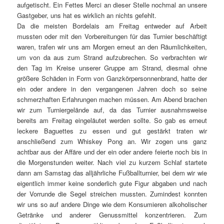
aufgetischt. Ein Fettes Merci an dieser Stelle nochmal an unsere
Gastgeber, uns hat es wirklich an nichts gefehlt.
Da die meisten Bordelais am Freitag entweder auf Arbeit
mussten oder mit den Vorbereitungen für das Turnier beschäftigt
waren, trafen wir uns am Morgen erneut an den Räumlichkeiten,
um von da aus zum Strand aufzubrechen. So verbrachten wir
den Tag im Kreise unserer Gruppe am Strand, diesmal ohne
größere Schäden in Form von Ganzkörpersonnenbrand, hatte der
ein oder andere in den vergangenen Jahren doch so seine
schmerzhaften Erfahrungen machen müssen. Am Abend brachen
wir zum Turniergelände auf, da das Turnier ausnahmsweise
bereits am Freitag eingeläutet werden sollte. So gab es erneut
leckere Baguettes zu essen und gut gestärkt traten wir
anschließend zum Whiskey Pong an. Wir zogen uns ganz
achtbar aus der Affäre und der ein oder andere feierte noch bis in
die Morgenstunden weiter. Nach viel zu kurzem Schlaf startete
dann am Samstag das alljährliche Fußballturnier, bei dem wir wie
eigentlich immer keine sonderlich gute Figur abgaben und nach
der Vorrunde die Segel streichen mussten. Zumindest konnten
wir uns so auf andere Dinge wie dem Konsumieren alkoholischer
Getränke und anderer Genussmittel konzentrieren. Zum