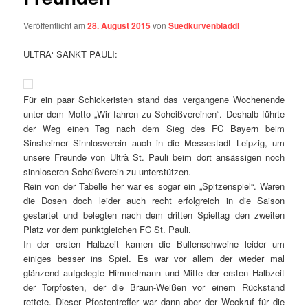
Veröffentlicht am
28. August 2015
von
Suedkurvenbladdl
ULTRA‘ SANKT PAULI:
Für ein paar Schickeristen stand das vergangene Wochenende
unter dem Motto „Wir fahren zu Scheißvereinen“. Deshalb führte
der Weg einen Tag nach dem Sieg des FC Bayern beim
Sinsheimer Sinnlosverein auch in die Messestadt Leipzig, um
unsere Freunde von Ultrà St. Pauli beim dort ansässigen noch
sinnloseren Scheißverein zu unterstützen.
Rein von der Tabelle her war es sogar ein „Spitzenspiel“. Waren
die Dosen doch leider auch recht erfolgreich in die Saison
gestartet und belegten nach dem dritten Spieltag den zweiten
Platz vor dem punktgleichen FC St. Pauli.
In der ersten Halbzeit kamen die Bullenschweine leider um
einiges besser ins Spiel. Es war vor allem der wieder mal
glänzend aufgelegte Himmelmann und Mitte der ersten Halbzeit
der Torpfosten, der die Braun-Weißen vor einem Rückstand
rettete. Dieser Pfostentreffer war dann aber der Weckruf für die