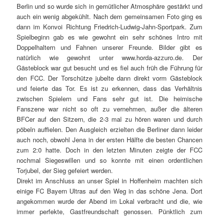
Berlin und so wurde sich in gemütlicher Atmosphäre gestärkt und
auch ein wenig abgekühlt. Nach dem gemeinsamen Foto ging es
dann im Konvoi Richtung Friedrich-Ludwig-Jahn-Sportpark. Zum
Spielbeginn gab es wie gewohnt ein sehr schönes Intro mit
Doppelhaltern und Fahnen unserer Freunde. Bilder gibt es
natürlich wie gewohnt unter www.horda-azzuro.de. Der
Gästeblock war gut besucht und es fiel auch früh die Führung für
den FCC. Der Torschütze jubelte dann direkt vorm Gästeblock
und feierte das Tor. Es ist zu erkennen, dass das Verhältnis
zwischen Spielern und Fans sehr gut ist. Die heimische
Fanszene war nicht so oft zu vernehmen, außer die älteren
BFCer auf den Sitzern, die 2-3 mal zu hören waren und durch
pöbeln auffielen. Den Ausgleich erzielten die Berliner dann leider
auch noch, obwohl Jena in der ersten Hälfte die besten Chancen
zum 2:0 hatte. Doch in den letzten Minuten zeigte der FCC
nochmal Siegeswillen und so konnte mit einen ordentlichen
Torjubel, der Sieg gefeiert werden.
Direkt im Anschluss an unser Spiel in Hoffenheim machten sich
einige FC Bayern Ultras auf den Weg in das schöne Jena. Dort
angekommen wurde der Abend im Lokal verbracht und die, wie
immer perfekte, Gastfreundschaft genossen. Pünktlich zum