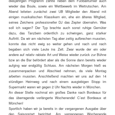
diesjährigen Programm zählte neben dem Fußballturnier auch
wieder das Boule, sowie ein Wettbewerb im Weitrutschen. Am
Abend leiteten zunächst zwei UB Mitglieder den Abend mit
einigen musikalischen Klassikern ein, ehe ein älteres Mitglied,
seines Zeichens professioneller DJ das Zepter übernahm. Was
soll ich sagen? Der Typ brachte auch sonst ruhige Gemüter
dazu, das Tanzbein ordentlich zu schwingen, ganz starker
Auftritt. Da wir am nächsten Tag aber zeitig aufbrechen mussten,
konnte das nicht ewig so weiter gehen und nach und nach
begaben sich viele Leute ins Zelt. Zwar wurde der ein oder
andere auf relativ rabiate Art und Weise wieder zurück zur Bühne
bzw an die Bar befördert aber als die Sonne dann bereits wieder
aufging war endgültig Schluss. Am nächsten Morgen hieß es
zusammenpacken und Abschied nehmen, da viele Montag
arbeiten mussten. Anschließend machten wir uns auf den 14
stündigen Heimweg und nach einem ausgiebigen Stopp im
Supermarkt waren wir gegen 2 Uhr Nachts wieder in München.
An dieser Stelle nochmal ein großes Danke nach Bordeaux für
das überragende verlängerte Wochenende! C´est Bordeaux et
München!
Sportlich haben wir ja bereits in der vergangenen Ausgabe über
den Saisonstart berichtet. Am vergangenen Wochenende