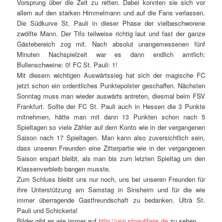
Vorsprung über die Zeit zu retten. Dabei konnten sie sich vor
allem auf den starken Himmelmann und auf die Fans verlassen.
Die Südkurve St. Pauli in dieser Phase der vielbeschworene
zwölfte Mann. Der Tifo teilweise richtig laut und fast der ganze
Gästebereich zog mit. Nach absolut unangemessenen fünf
Minuten Nachspielzeit war es dann endlich amtlich:
Bullenschweine: 0! FC St. Pauli: 1!
Mit diesem wichtigen Auswärtssieg hat sich der magische FC
jetzt schon ein ordentliches Punktepolster geschaffen. Nächsten
Sonntag muss man wieder auswärts antreten, diesmal beim FSV
Frankfurt. Sollte der FC St. Pauli auch in Hessen die 3 Punkte
mitnehmen, hätte man mit dann 13 Punkten schon nach 5
Spieltagen so viele Zähler auf dem Konto wie in der vergangenen
Saison nach 17 Spieltagen. Man kann also zuversichtlich sein,
dass unseren Freunden eine Zitterpartie wie in der vergangenen
Saison erspart bleibt, als man bis zum letzten Spieltag um den
Klassenverbleib bangen musste.
Zum Schluss bleibt uns nur noch, uns bei unseren Freunden für
ihre Unterstützung am Samstag in Sinsheim und für die wie
immer überragende Gastfreundschaft zu bedanken. Ultrà St.
Pauli und Schickeria!
Bilder gibt es wie immer auf
http://usp.stpaulifans.de
zu sehen.