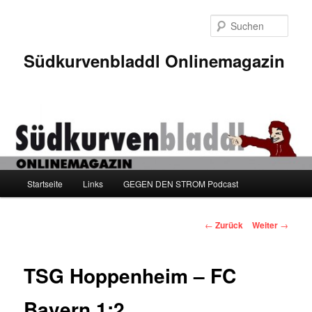
Zum
Inhalt
Such
wechseln
Südkurvenbladdl Onlinemagazin
Hauptmenü
Startseite
Links
GEGEN DEN STROM Podcast
Beitragsnavigation
←
Zurück
Weiter
→
TSG Hoppenheim – FC
Bayern 1:2