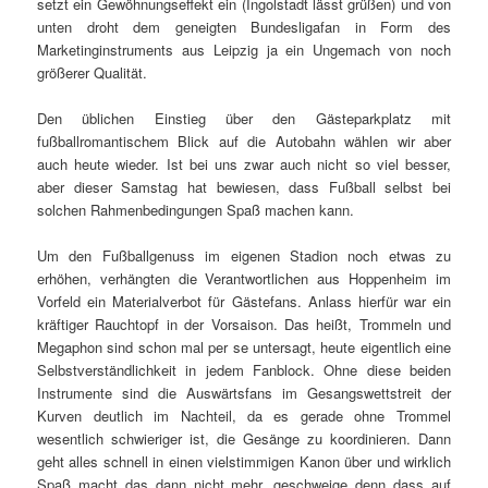
setzt ein Gewöhnungseffekt ein (Ingolstadt lässt grüßen) und von
unten droht dem geneigten Bundesligafan in Form des
Marketinginstruments aus Leipzig ja ein Ungemach von noch
größerer Qualität.
Den üblichen Einstieg über den Gästeparkplatz mit
fußballromantischem Blick auf die Autobahn wählen wir aber
auch heute wieder. Ist bei uns zwar auch nicht so viel besser,
aber dieser Samstag hat bewiesen, dass Fußball selbst bei
solchen Rahmenbedingungen Spaß machen kann.
Um den Fußballgenuss im eigenen Stadion noch etwas zu
erhöhen, verhängten die Verantwortlichen aus Hoppenheim im
Vorfeld ein Materialverbot für Gästefans. Anlass hierfür war ein
kräftiger Rauchtopf in der Vorsaison. Das heißt, Trommeln und
Megaphon sind schon mal per se untersagt, heute eigentlich eine
Selbstverständlichkeit in jedem Fanblock. Ohne diese beiden
Instrumente sind die Auswärtsfans im Gesangswettstreit der
Kurven deutlich im Nachteil, da es gerade ohne Trommel
wesentlich schwieriger ist, die Gesänge zu koordinieren. Dann
geht alles schnell in einen vielstimmigen Kanon über und wirklich
Spaß macht das dann nicht mehr, geschweige denn dass auf