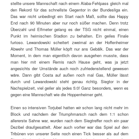
stellte unsere Mannschaft nach einem Alaba-Fehlpass gleich mal
den Rekord für das schnellste Gegentor in der Bundesliga ein.
Das war nicht unbedingt ein Start nach Maß, sollte das Happy
End nach 90 Minuten aber nur noch süßer machen. Denn trotz
Überzahl und Elfmeter gelang es der TSG nicht einmal, einen
Punkt im heimischen Stadion zu behalten. Ein geiles Finale
furioso. Lewandowski scheitert zweimal an der Hoffenheimer
Abwehr und Thomas Müller köpft nur ans Gebälk. Das war der
Moment, in dem man eigentlich davon ausgehen musste, dass
man hier mit einem Remis nach Hause geht, was ja jetzt
angesichts der Umstände auch noch zufriedenstellend gewesen
wäre. Dann gibt Costa auf außen noch mal Gas, Müller lässt
durch und Lewandowski steht genau richtig. Siegtor in der
Nachspielzeit, viel geiler als jedes 5:0! Ganz besonders, wenn es
gegen eine Mannschaft wie die Hoppenheimer geht.
Einen so intensiven Torjubel hatten wir schon lang nicht mehr im
Block und nachdem der Triumphmarsch nach dem 1:1 schon
allererste Sahne war, wurden nach dem Siegtreffer noch ein paar
Dezibel draufgesattelt. Aber auch vorher war das Spiel auf den
Tribünen von unserer Seite noch einen Tick besser als auf dem