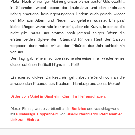
Platz. Nach einhelliger Meinung unser bisher bester Gästeauftritt
in Sinsheim, wobei neben der Lautstärke und den mehrfach
richtig emotional herausgesungenen Liedern auch gerade wieder
der Mix aus Altem und Neuem zu gefallen wusste. Ein paar
kleine Längen waren wie immer drin, aber die Kurve, in der es die
nicht gibt, muss uns erstmal noch jemand zeigen. Wenn die
ersten beiden Spiele den Standard für den Rest der Saison
vorgeben, dann haben wir auf den Tribünen das Jahr schlechthin
vor uns.
Der Tag gab einem so überraschenderweise mal wieder eines
dieser schönen Fußball-Highs mit. Fett!
Ein ebenso dickes Dankeschön geht abschließend noch an die
anwesenden Freunde aus Bochum, Hamburg und Jena. Merce!
Bilder vom Spiel in Sinsheim könnt Ihr hier anschauen.
Dieser Eintrag wurde veröffentlicht in
Berichte
und verschlagwortet
mit
Bundesliga
,
Hoppenheim
von
Suedkurvenbladdl
.
Permanenter
Link zum Eintrag
.