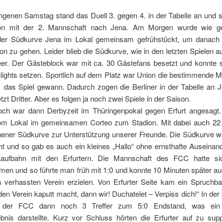
genen Samstag stand das Duell 3. gegen 4. in der Tabelle an und 
on mit der 2. Mannschaft nach Jena. Am Morgen wurde wie g
er Südkurve Jena im Lokal gemeinsam gefrühstückt, um danach 
n zu gehen. Leider blieb die Südkurve, wie in den letzten Spielen 
leer. Der Gästeblock war mit ca. 30 Gästefans besetzt und konnte 
lights setzen. Sportlich auf dem Platz war Union die bestimmende 
1 das Spiel gewann. Dadurch zogen die Berliner in der Tabelle an 
etzt Dritter. Aber es folgen ja noch zwei Spiele in der Saison.
ch war dann Derbyzeit im Thüringenpokal gegen Erfurt angesagt.
om Lokal im gemeinsamen Corteo zum Stadion. Mit dabei auch 22
ener Südkurve zur Unterstützung unserer Freunde. Die Südkurve w
ht und so gab es auch ein kleines „Hallo“ ohne ernsthafte Auseinan
Laufbahn mit den Erfurtern. Die Mannschaft des FCC hatte sic
en und so führte man früh mit 1:0 und konnte 10 Minuten später au
 verhassten Verein erzielen. Von Erfurter Seite kam ein Spruchb
 den Verein kaputt macht, dann wir! Duchatelet – Verpiss dich!“ In der 
e der FCC dann noch 3 Treffer zum 5:0 Endstand, was ein 
bnis darstellte. Kurz vor Schluss hörten die Erfurter auf zu sup