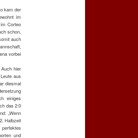
so kam der
ewohnt im
im Corteo
auch schon,
somit auch
Mannschaft,
Jena vorbei
 Auch hier
 Leute aus
ar diesmal
dersetzung
h einiges
ch das 2:0
and: „Wenn
2. Halbzeit
perfektes
porten und