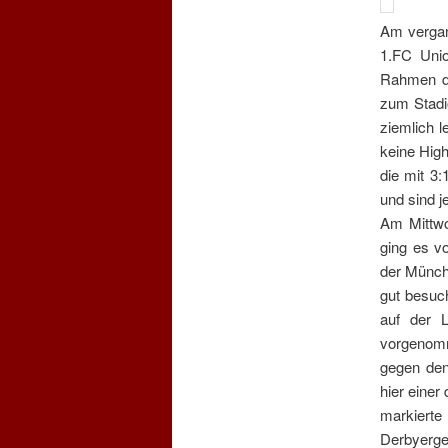
Am vergan
1.FC Uni
Rahmen d
zum Stadio
ziemlich 
keine High
die mit 3:
und sind j
Am Mittwo
ging es v
der Münch
gut besuc
auf der 
vorgenomm
gegen den
hier einer
markiert
Derbyerge