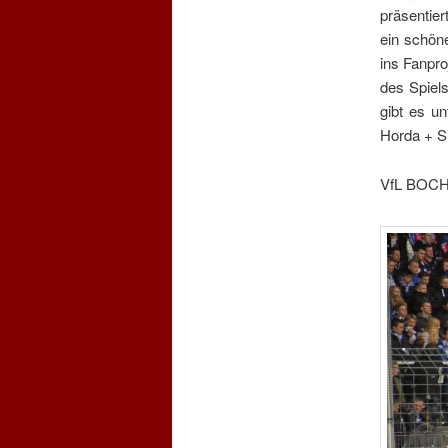
präsentier
ein schön
ins Fanpr
des Spiel
gibt es u
Horda + 
VfL BOC