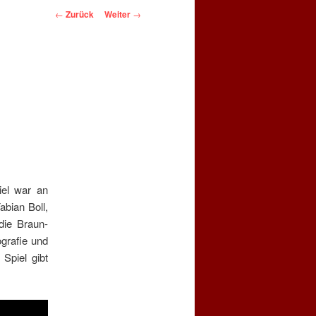
Beitragsnavigation
←
Zurück
Weiter
→
iel war an
bian Boll,
die Braun-
grafie und
Spiel gibt