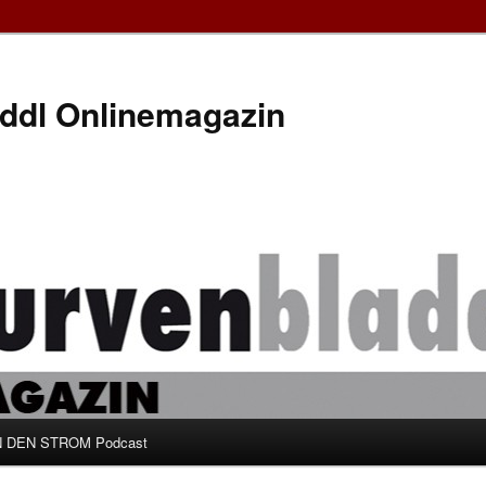
ddl Onlinemagazin
 DEN STROM Podcast