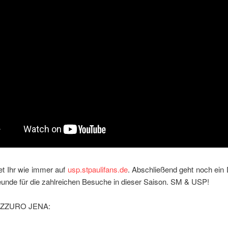
et Ihr wie immer auf
usp.stpaulifans.de
. Abschließend geht noch ei
eunde für die zahlreichen Besuche in dieser Saison. SM & USP!
ZZURO JENA: