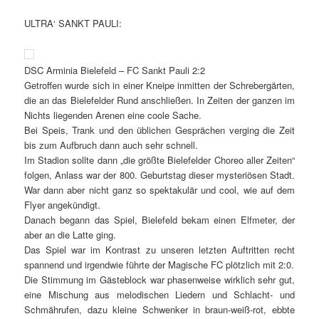
ULTRA‘ SANKT PAULI:
DSC Arminia Bielefeld – FC Sankt Pauli 2:2
Getroffen wurde sich in einer Kneipe inmitten der Schrebergärten,
die an das Bielefelder Rund anschließen. In Zeiten der ganzen im
Nichts liegenden Arenen eine coole Sache.
Bei Speis, Trank und den üblichen Gesprächen verging die Zeit
bis zum Aufbruch dann auch sehr schnell.
Im Stadion sollte dann „die größte Bielefelder Choreo aller Zeiten“
folgen, Anlass war der 800. Geburtstag dieser mysteriösen Stadt.
War dann aber nicht ganz so spektakulär und cool, wie auf dem
Flyer angekündigt.
Danach begann das Spiel, Bielefeld bekam einen Elfmeter, der
aber an die Latte ging.
Das Spiel war im Kontrast zu unseren letzten Auftritten recht
spannend und irgendwie führte der Magische FC plötzlich mit 2:0.
Die Stimmung im Gästeblock war phasenweise wirklich sehr gut,
eine Mischung aus melodischen Liedern und Schlacht- und
Schmährufen, dazu kleine Schwenker in braun-weiß-rot, ebbte