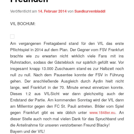
Veröffentlicht am
14. Februar 2014
von
Suedkurvenbladdl
VfL BOCHUM:
Am vergangenen Freitagabend stand für den VfL das erste
Pflichtspiel in 2014 auf dem Plan. Der Gegner vom FSV Frankfurt
brachte wie zu erwarten nicht wirklich viele Fans mit ins
Ruhrstadion, sodass der Gästeblock nur spärlich gefüllt war. Vor
insgesamt knapp 13.000 Zuschauern stand es zur Halbzeit noch
null zu null. Nach dem Pausentee konnte der FSV in Führung
gehen. Der anschließende Ausgleich durch Aydin hielt nicht
lange, weil Frankfurt in der 70. Minute erneut einnetzen konnte.
Dieses 1:2 aus VfL-Sicht war dann gleichzeitig auch der
Endstand der Partie. Am kommenden Sonntag wird der VfL dann
am Millerntor gegen den FC St. Pauli antreten. Bilder vom Spiel
gegen Frankfurt gibt es wie üblich unter
www.1848er.eu
. An
dieser Stelle auch noch mal vielen Dank für das Spruchband und
die Anteilnahme für unseren verstorbenen Freund Blacky!
Bayern und der VfL!