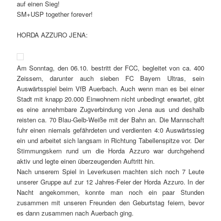
auf einen Sieg!
SM+USP together forever!
HORDA AZZURO JENA:
Am Sonntag, den 06.10. bestritt der FCC, begleitet von ca. 400
Zeissern, darunter auch sieben FC Bayern Ultras, sein
Auswärtsspiel beim VfB Auerbach. Auch wenn man es bei einer
Stadt mit knapp 20.000 Einwohnern nicht unbedingt erwartet, gibt
es eine annehmbare Zugverbindung von Jena aus und deshalb
reisten ca. 70 Blau-Gelb-Weiße mit der Bahn an. Die Mannschaft
fuhr einen niemals gefährdeten und verdienten 4:0 Auswärtssieg
ein und arbeitet sich langsam in Richtung Tabellenspitze vor. Der
Stimmungskern rund um die Horda Azzuro war durchgehend
aktiv und legte einen überzeugenden Auftritt hin.
Nach unserem Spiel in Leverkusen machten sich noch 7 Leute
unserer Gruppe auf zur 12 Jahres-Feier der Horda Azzuro. In der
Nacht angekommen, konnte man noch ein paar Stunden
zusammen mit unseren Freunden den Geburtstag feiern, bevor
es dann zusammen nach Auerbach ging.