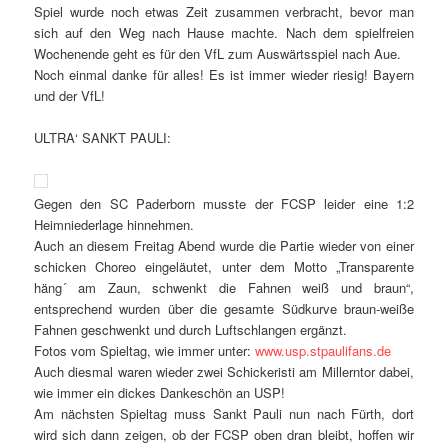
Spiel wurde noch etwas Zeit zusammen verbracht, bevor man
sich auf den Weg nach Hause machte. Nach dem spielfreien
Wochenende geht es für den VfL zum Auswärtsspiel nach Aue.
Noch einmal danke für alles! Es ist immer wieder riesig! Bayern
und der VfL!
ULTRA‘ SANKT PAULI:
Gegen den SC Paderborn musste der FCSP leider eine 1:2
Heimniederlage hinnehmen.
Auch an diesem Freitag Abend wurde die Partie wieder von einer
schicken Choreo eingeläutet, unter dem Motto „Transparente
häng´ am Zaun, schwenkt die Fahnen weiß und braun“,
entsprechend wurden über die gesamte Südkurve braun-weiße
Fahnen geschwenkt und durch Luftschlangen ergänzt.
Fotos vom Spieltag, wie immer unter:
www.usp.stpaulifans.de
Auch diesmal waren wieder zwei Schickeristi am Millerntor dabei,
wie immer ein dickes Dankeschön an USP!
Am nächsten Spieltag muss Sankt Pauli nun nach Fürth, dort
wird sich dann zeigen, ob der FCSP oben dran bleibt, hoffen wir