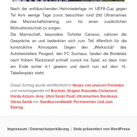
Nach der enttäuschenden Heimniederlage im UEFA-Cup gegen
Tel Aviv wenige Tage zuvor, besuchten rund 200 Ultramarines
das Mannschaftstraining, um für einen zusätzlichen
Motivationsschub zu sorgen.
Die Mannschaft, besonders Torhüter Carosso, nahmen die
Gespräche an und bedankten sich zum Teil öffentlich für die
konstruktive Atmospäre. Gegen den „Werksclub“ des
Autoherstellers Peugeot, den FC Sochaux, fanden die Bordelais
nach frühem Rückstand schnell zurück ins Spiel, so dass man
am Ende sicher 4:1 gewann und damit nun auf dem 15.
Tabellenplatz steht.
Dieser Eintrag wurde veröffentlicht in
Neues von unseren Freunden
und verschlagwortet mit
Bochum
,
Brigate Rossoblu Civitanova
,
Horda Azzuro Jena
,
Ultrà Sankt Pauli
,
Ultramarines Bordeaux
,
Ultras Samb
von
Suedkurvenbladdl
.
Permanenter Link zum
Eintrag
.
Impressum / Datenschutzerklärung
Stolz präsentiert von WordPress