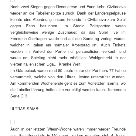
Nach zwei Siegen gegen Recanetese und Fano kehrt Civitanova
wieder an die Tabellenspitze zurück. Dank der Länderspielpause
konnte eine Abordnung unsere Freunde in Civitanova zum Spiel
gegen Fano besuchen. Im Stadio Polisportivo waren
vergleichsweise wenige Zuschauer, da das Spiel live im
Fernsehn übertragen wurde und auf den Samstag verlegt wurde,
welcher in Italien ein normaler Arbeitstag ist. Auch Tickets
wurden im Vorfeld der Partie nur personalisiert verkauft und
waren am Spieltag nicht mehr erhältlich. Wohlgemerkt in der
vierten italienischen Liga… Kranke Welt!
Im Gästeblock waren rund 80 Leute hinter der Panthers 77 Fahne
versammelt, welche von den Ultras Jesina unterstützt wurden.
Am kommenden Wochenende geht es zum Vorletzten Isernia, wo
die Tabellenführung hoffentlich verteidigt werden kann. Torneremo
Serie C!!!
ULTRAS SAMB:
Auch in der letzten Wiesn-Woche waren immer wieder Freunde
aus San Benedetto in München, zudem machten sich 4 Jungs