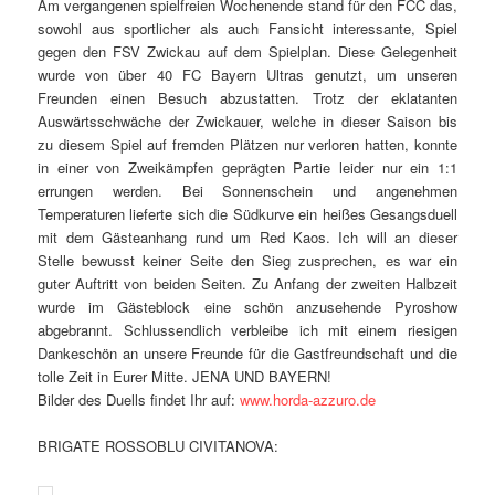
Am vergangenen spielfreien Wochenende stand für den FCC das,
sowohl aus sportlicher als auch Fansicht interessante, Spiel
gegen den FSV Zwickau auf dem Spielplan. Diese Gelegenheit
wurde von über 40 FC Bayern Ultras genutzt, um unseren
Freunden einen Besuch abzustatten. Trotz der eklatanten
Auswärtsschwäche der Zwickauer, welche in dieser Saison bis
zu diesem Spiel auf fremden Plätzen nur verloren hatten, konnte
in einer von Zweikämpfen geprägten Partie leider nur ein 1:1
errungen werden. Bei Sonnenschein und angenehmen
Temperaturen lieferte sich die Südkurve ein heißes Gesangsduell
mit dem Gästeanhang rund um Red Kaos. Ich will an dieser
Stelle bewusst keiner Seite den Sieg zusprechen, es war ein
guter Auftritt von beiden Seiten. Zu Anfang der zweiten Halbzeit
wurde im Gästeblock eine schön anzusehende Pyroshow
abgebrannt. Schlussendlich verbleibe ich mit einem riesigen
Dankeschön an unsere Freunde für die Gastfreundschaft und die
tolle Zeit in Eurer Mitte. JENA UND BAYERN!
Bilder des Duells findet Ihr auf:
www.horda-azzuro.de
BRIGATE ROSSOBLU CIVITANOVA: