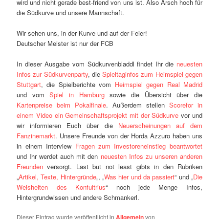
wird und nicht gerade best-friend von uns ist. Also Arsch hoch für
die Südkurve und unsere Mannschaft.
Wir sehen uns, in der Kurve und auf der Feier!
Deutscher Meister ist nur der FCB
In dieser Ausgabe vom Südkurvenbladdl findet Ihr die
neuesten
Infos zur Südkurvenparty
, die
Spieltaginfos zum Heimspiel gegen
Stuttgart
, die Spielberichte vom
Heimspiel gegen Real Madrid
und vom
Spiel in Hamburg
sowie die Übersicht über die
Kartenpreise beim Pokalfinale
. Außerdem stellen
Scorefor in
einem Video ein Gemeinschaftsprojekt mit der Südkurve
vor und
wir informieren Euch über die
Neuerscheinungen auf dem
Fanzinemarkt
. Unsere Freunde von der Horda Azzuro haben uns
in einem Interview
Fragen zum Investoreneinstieg beantwortet
und Ihr werdet auch mit den
neuesten Infos zu unseren anderen
Freunden
versorgt. Last but not least gibts in den Rubriken
„
Artikel, Texte, Hintergründe
„, „
Was hier und da passiert
“ und „
Die
Weisheiten des Konfultrius
“ noch jede Menge Infos,
Hintergrundwissen und andere Schmankerl.
Dieser Eintrag wurde veröffentlicht in
Allgemein
von