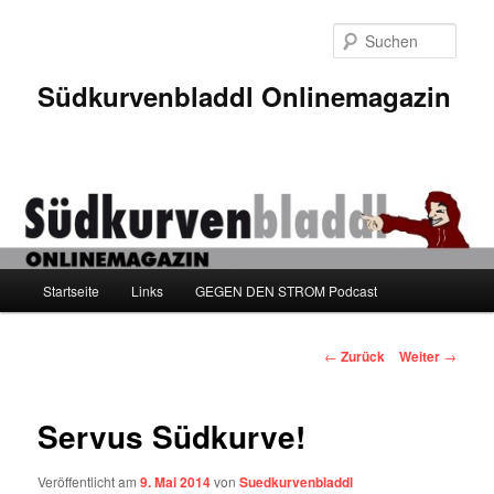
Zum
Inhalt
Such
wechseln
Südkurvenbladdl Onlinemagazin
Hauptmenü
Startseite
Links
GEGEN DEN STROM Podcast
Beitragsnavigation
←
Zurück
Weiter
→
Servus Südkurve!
Veröffentlicht am
9. Mai 2014
von
Suedkurvenbladdl