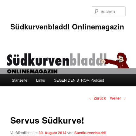
Zum
Inhalt
Such
wechseln
Südkurvenbladdl Onlinemagazin
Hauptmenü
Startseite
Links
GEGEN DEN STROM Podcast
Beitragsnavigation
←
Zurück
Weiter
→
Servus Südkurve!
Veröffentlicht am
30. August 2014
von
Suedkurvenbladdl