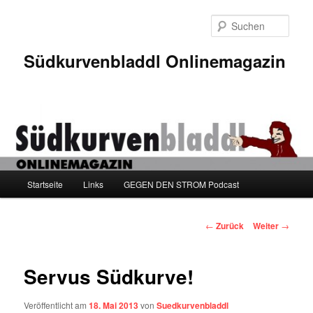
Zum
Inhalt
Such
wechseln
Südkurvenbladdl Onlinemagazin
Hauptmenü
Startseite
Links
GEGEN DEN STROM Podcast
Beitragsnavigation
←
Zurück
Weiter
→
Servus Südkurve!
Veröffentlicht am
18. Mai 2013
von
Suedkurvenbladdl