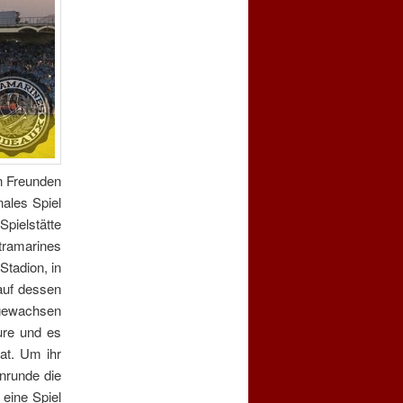
n Freunden
ales Spiel
Spielstätte
tramarines
tadion, in
auf dessen
 gewachsen
ure und es
at. Um ihr
inrunde die
 eine Spiel