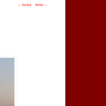
Beitragsnavigation
←
Zurück
Weiter
→