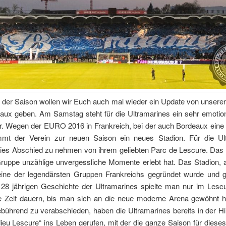
der Saison wollen wir Euch auch mal wieder ein Update von unsere
aux geben. Am Samstag steht für die Ultramarines ein sehr emotion
r. Wegen der EURO 2016 in Frankreich, bei der auch Bordeaux eine 
mmt der Verein zur neuen Saison ein neues Stadion. Für die Ul
dies Abschied zu nehmen von ihrem geliebten Parc de Lescure. Das S
ruppe unzählige unvergessliche Momente erlebt hat. Das Stadion, 
eine der legendärsten Gruppen Frankreichs gegründet wurde und
er 28 jährigen Geschichte der Ultramarines spielte man nur im Lesc
ge Zeit dauern, bis man sich an die neue moderne Arena gewöhnt h
bührend zu verabschieden, haben die Ultramarines bereits in der H
ieu Lescure“ ins Leben gerufen, mit der die ganze Saison für dieses