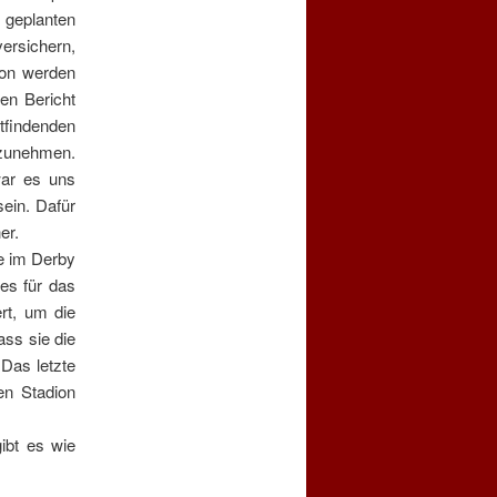
n geplanten
ersichern,
von werden
en Bericht
tfindenden
lzunehmen.
war es uns
sein. Dafür
er.
re im Derby
es für das
ert, um die
ss sie die
 Das letzte
en Stadion
ibt es wie