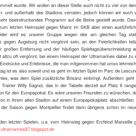
melt wurde. Wir wollen an dieser Stelle auch nicht zu viel von de
in- und außerhalb des Stadions verraten, jedoch können wir euch v
sehr beeindruckendes Programm auf die Beine gestellt wurde. Da
zum letzten Heimspiel gegen Mainz im SKB aber einen ausführlich
Leider wird es unserer Gruppe wegen des am gleichen Tag stat
s gegen Augsburg nicht vergönnt sein, an den Feierlichkeiten tei
 großen Entfernung und der häufigen Spieltagsüberschneidung 
ht allzu oft vergönnt, bei einem Heimspiel der Ultramarines dabei zu 
 Eindrücke und Erlebnisse, die man mitgenommen hat umso lehrreich
 ist es also soweit und es geht im letzten Spiel im Parc de Lescu
tes, was dem Spiel zusätzliche Brisanz einbringt. Außerdem geht 
rainer Willy Sagnol, das in der Tabelle derzeit auf Platz 6 rangi
tion für den Europapokal. Es wäre unseren Freunden zu wünschen, da
son in ihrem alten Stadion auf einem Europapokalplatz abschließen.
 der Saison gegen Montpellier findet dann übrigens schon im neu
 den letzten Spielen, u.a. vom Heimsieg gegen Erzfeind Marseille g
f
ultramarines87.blogspot.de