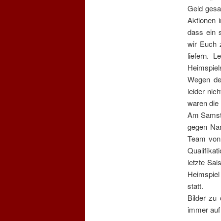
Geld gesam
Aktionen 
dass ein 
wir Euch 
liefern. 
Heimspiel
Wegen der
leider nic
waren die
Am Samstag
gegen Nan
Team von T
Qualifika
letzte Sai
Heimspiel
statt.
Bilder zu
immer au