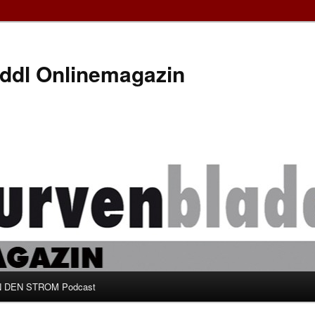
ddl Onlinemagazin
 DEN STROM Podcast