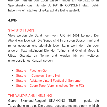
wie die meisten von Euch wissen, findet am 09.05.2015 im
Sperrzbezirk das nächste ULTRA‘ IN CONCERT statt. Dafür
haben wir ein starkes Line-Up auf die Beine gestellt:
-LIVE-
STATUTO | TURIN
Viele werden die Band noch vom UIC #4 2008 kennen. Der
Abend war legendär. Die Songs sind in unseren Bussen rauf und
runter gelaufen und ziemlich jeder kann wohl den ein oder
anderen Text mitsingen! Die vier Turiner sind Original Mods &
Ultras Granata da Torino und werden für ein weiteres
unvergessliches Konzert sorgen.
Statuto – Facci un Gol
Statuto – I Campioni Siamo Noi
Statuto – Abbiamo vinto il Festival di Sanremo
Statuto – Cuore Torro (Vereinslied des Torino FC)
THE VALKYRIANS | HELSINKI
Genre: Skinhead-Reggae! SKANKING TIME – packt die
Tanzschuhe mit ein. Die Jungs, ausgestattet mit einem wirklich