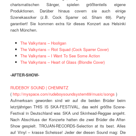
charismatischen Sänger, spielen größtenteils eigene
Produktionen. Darüber hinaus covern sie auch einige
Szenekassiker (z.B. Cock Sparrer od. Sham 69). Party
garantiert! Sie kommen extra für dieses Konzert aus Helsinki
nach München.
The Valkyrians – Hooligan
The Valkyrians – Riot Squad (Cock Sparrer Cover)
The Valkyrians – I Want To See Some Action
The Valkyrians – Heart of Glass (Blondie Cover)
-AFTER-SHOW-
RUDEBOY SOUND | CHEMNITZ
(
http://myspace.com/rudeboysoundsystem69/music/songs
)
Aufmerksam geworden sind wir auf die beiden Brüder beim
letztjährigen THIS IS SKA-FESTIVAL, das wohl größte Szene-
Festival in Deutschland was SKA und Skinhead-Reggae angeht.
Nach Abschluss der Konzerte hatten die zwei Brüder die After-
Show gespielt. TROJAN-RECORDS-Selection at its best. Alles
auf Vinyl – krasse Scheisse! Jeder der diesen Sound mag: Die