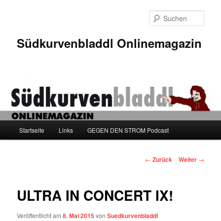
Zum
Inhalt
Such
wechseln
Südkurvenbladdl Onlinemagazin
Hauptmenü
Startseite
Links
GEGEN DEN STROM Podcast
Beitragsnavigation
←
Zurück
Weiter
→
ULTRA IN CONCERT IX!
Veröffentlicht am
8. Mai 2015
von
Suedkurvenbladdl