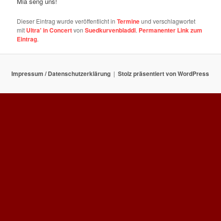
Mia seng uns!
Dieser Eintrag wurde veröffentlicht in
Termine
und verschlagwortet
mit
Ultra' in Concert
von
Suedkurvenbladdl
.
Permanenter Link zum
Eintrag
.
Impressum / Datenschutzerklärung
Stolz präsentiert von WordPress