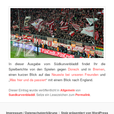
In dieser Ausgabe vom Südkurvenbladdl findet Ihr die
Spielberichte von den Spielen gegen
Donezk
und in
Bremen
,
einen kurzen Blick auf das
Neueste bei unseren Freunden
und
„
Was hier und da passiert
“ mit einem Blick nach England.
Dieser Eintrag wurde veröffentlicht in
Allgemein
von
Suedkurvenbladdl
. Setze ein Lesezeichen zum
Permalink
.
Impressum / Datenschutzerklärung
Stolz präsentiert von WordPress