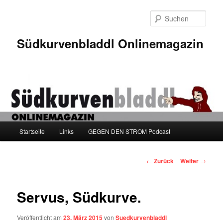
Zum
Inhalt
Such
wechseln
Südkurvenbladdl Onlinemagazin
Hauptmenü
Startseite
Links
GEGEN DEN STROM Podcast
Beitragsnavigation
←
Zurück
Weiter
→
Servus, Südkurve.
Veröffentlicht am
23. März 2015
von
Suedkurvenbladdl