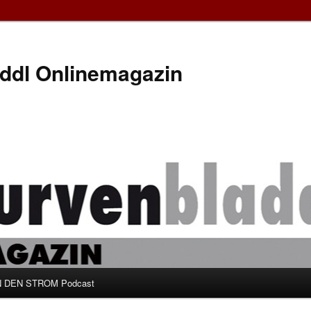
ddl Onlinemagazin
 DEN STROM Podcast