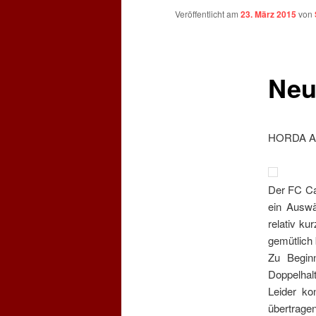
Veröffentlicht am
23. März 2015
von
Neu
HORDA A
Der FC Ca
ein Auswä
relativ k
gemütlich 
Zu Begin
Doppelhalt
Leider k
übertragen