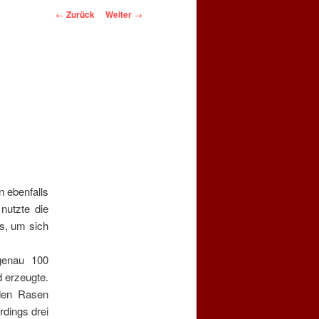
Beitragsnavigation
←
Zurück
Weiter
→
 ebenfalls
nutzte die
s, um sich
genau 100
d erzeugte.
den Rasen
rdings drei