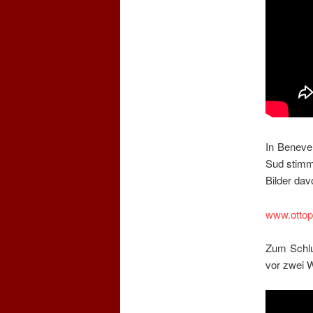
In Beneven
Sud stimmt
Bilder dav
www.ottopa
Zum Schlu
vor zwei W