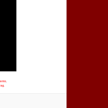
ento
,
rag
.