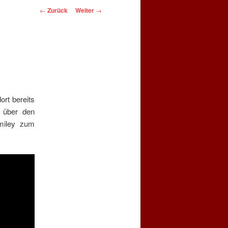
Beitragsnavigation
←
Zurück
Weiter
→
ort bereits
e über den
Smiley zum