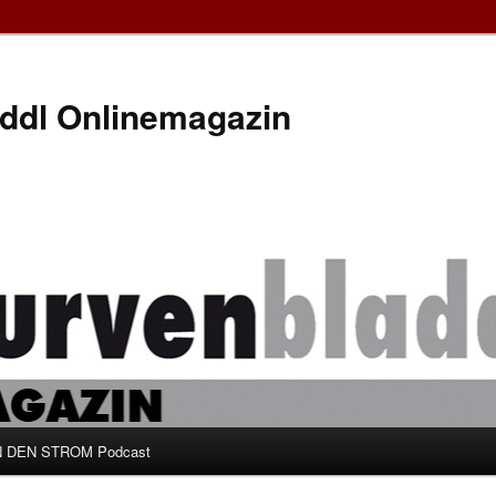
ddl Onlinemagazin
 DEN STROM Podcast