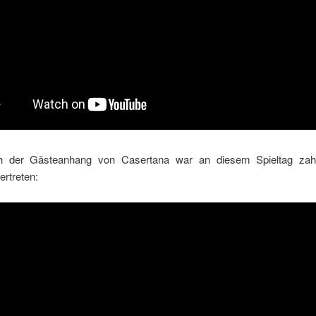
h der Gästeanhang von Casertana war an diesem Spieltag zahl
ertreten: