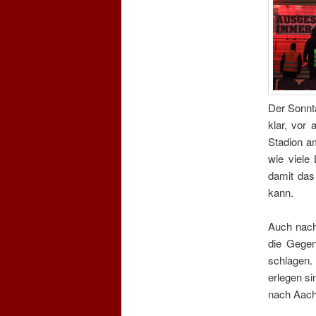
Der Sonnta
klar, vor
Stadion am
wie viele
damit das
kann.
Auch nac
die Gegen
schlagen.
erlegen si
nach
Aac