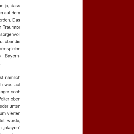
an ja, dass
en auf dem
werden. Das
n Traumtor
sorgenvoll
ut über die
armspielen
s Bayern-
.
st nämlich
ch was auf
änger noch
eiter oben
ieder unten
zum vierten
tet wurde,
m „okayen“