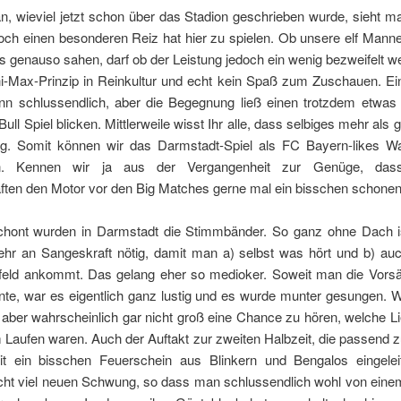
an, wieviel jetzt schon über das Stadion geschrieben wurde, sieht m
och einen besonderen Reiz hat hier zu spielen. Ob unsere elf Mann
 genauso sahen, darf ob der Leistung jedoch ein wenig bezweifelt 
ni-Max-Prinzip in Reinkultur und echt kein Spaß zum Zuschauen. Ei
ann schlussendlich, aber die Begegnung ließ einen trotzdem etwas 
Bull Spiel blicken. Mittlerweile wisst Ihr alle, dass selbiges mehr als g
g. Somit können wir das Darmstadt-Spiel als FC Bayern-likes W
en. Kennen wir ja aus der Vergangenheit zur Genüge, das
ten den Motor vor den Big Matches gerne mal ein bisschen schonen
chont wurden in
Darmstadt
die Stimmbänder. So ganz ohne Dach i
ehr an Sangeskraft nötig, damit man a) selbst was hört und b) au
feld ankommt. Das gelang eher so medioker. Soweit man die Vors
nte, war es eigentlich ganz lustig und es wurde munter gesungen. W
aber wahrscheinlich gar nicht groß eine Chance zu hören, welche L
Laufen waren. Auch der Auftakt zur zweiten Halbzeit, die passend 
t ein bisschen Feuerschein aus Blinkern und Bengalos eingelei
icht viel neuen Schwung, so dass man schlussendlich wohl von eine