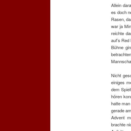
Allein dar
es doch n
Rasen, das
war ja Mi
reichte d
auf’s Red 
Bühne gin
betracht
Mannschaf
Nicht ges
einiges m
dem Spiel
hören kon
hatte man 
gerade am 
Advent mi
brachte n