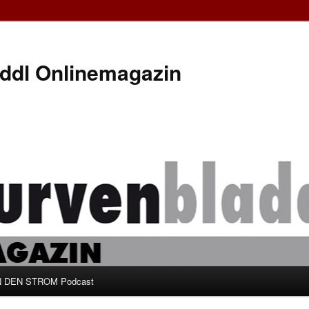
ddl Onlinemagazin
 DEN STROM Podcast