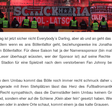
g ist jetzt sicher nicht Everybody’s Darling, aber ab und an geht da
 allem wenn es ans Böllenfalltor geht, beziehungsweise ins Jonath
 Böllenfalltor. Für diese Saison hat ja der Namenssponsor (bin ma
 Leser überhaupt wüssten, wer der Sponsor ist) auf seine Rechte v
 Stadion für eine Spielzeit nach dem verstorbenen Fan Johnny be
h dem Umbau kommt das Bölle noch immer recht schmuck daher u
gerade mit ihren Stehplätzen lässt das Herz des Fußballromanti
 Recht sympathisch, dass die Darmstädter beim Umbau keinem 
nd, sondern eher auf die Schiene „Klein aber fein“ gesetzt haben. 
hen
oder in andere Orte schaut, kommt einem ja das kalte Grausen.