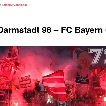
on
Suedkurvenbladdl
Darmstadt 98 – FC Bayern 