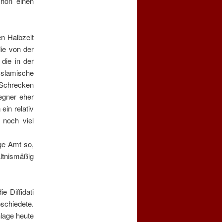
chon einen
en Halbzeit
die von der
die in der
Islamische
 Schrecken
egner eher
ein relativ
 noch viel
ge Amt so,
ltnismäßig
 Diffidati
schiedete.
nlage
heute