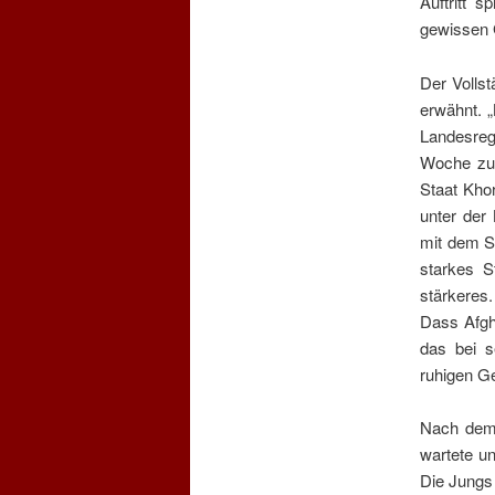
Auftritt 
gewissen G
Der Vollst
erwähnt. „
Landesreg
Woche zuv
Staat Kho
unter der
mit dem Sc
starkes S
stärkeres.
Dass Afgh
das bei s
ruhigen Ge
Nach dem 
wartete u
Die Jungs