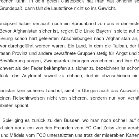
sprechen kann. In dem geilen Gästeblock hat man halt ohnehin s
rundspaß, dann fällt die Lautstärke nicht so ins Gewicht.
ändigkeit halber sei auch noch ein Spruchband von uns in der erst
Bevor Afghanistan sicher ist, regiert Die Linke Bayern“ spielte auf 
ierung schon hart gefeierten Abschiebungen nach Afghanistan an, 
or durchgeführt worden waren. Ein Land, in dem die Taliban, der 
rasan Provinz und andere bewaffnete Gruppen stetig für Angst und
 Bevölkerung sorgen, Zwangsrekrutierungen vornehmen und ihre G
hwert als der Feder bekämpfen als sicher zu bezeichnen ist schon 
tück, das Asylrecht soweit zu dehnen, dorthin abzuschieben ein
anistan kein sicheres Land ist, sieht im Übrigen auch das Auswärti
einen Reisehinweisen nicht von sicheren, sondern nur von verhä
bieten spricht.
Spiel ging es zurück zu den Bussen, wo man noch schnell auf die
nd sich vor allem von den Freunden vom FC Carl Zeiss
Jena
verab
 und Mädels vom FCC unterstützten uns trotz der miserablen Karte