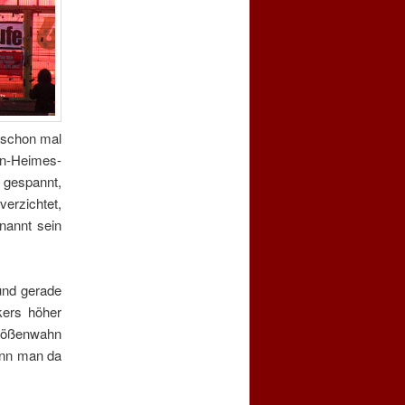
s schon mal
an-Heimes-
l gespannt,
erzichtet,
nannt sein
nd gerade
kers höher
Größenwahn
Wenn man da