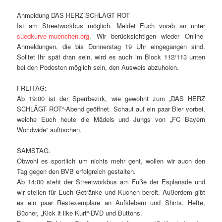
Anmeldung DAS HERZ SCHLÄGT ROT
Ist am Streetworkbus möglich. Meldet Euch vorab an unter
suedkurve-muenchen.org
. Wir berücksichtigen wieder Online-
Anmeldungen, die bis Donnerstag 19 Uhr eingegangen sind.
Solltet Ihr spät dran sein, wird es auch im Block 112/113 unten
bei den Podesten möglich sein, den Ausweis abzuholen.
FREITAG:
Ab 19:00 ist der Sperrbezirk, wie gewohnt zum „DAS HERZ
SCHLÄGT ROT“-Abend geöffnet. Schaut auf ein paar Bier vorbei,
welche Euch heute die Mädels und Jungs von „FC Bayern
Worldwide“ auftischen.
SAMSTAG:
Obwohl es sportlich um nichts mehr geht, wollen wir auch den
Tag gegen den BVB erfolgreich gestalten.
Ab 14:00 steht der Streetworkbus am Fuße der Esplanade und
wir stellen für Euch Getränke und Kuchen bereit. Außerdem gibt
es ein paar Restexemplare an Aufklebern und Shirts, Hefte,
Bücher, „Kick it like Kurt“-DVD und Buttons.