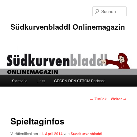
Zum
Inhalt
Such
wechseln
Südkurvenbladdl Onlinemagazin
Hauptmenü
Startseite
Links
GEGEN DEN STROM Podcast
Beitragsnavigation
←
Zurück
Weiter
→
Spieltaginfos
Veröffentlicht am
11. April 2014
von
Suedkurvenbladdl