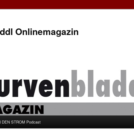
ddl Onlinemagazin
 DEN STROM Podcast