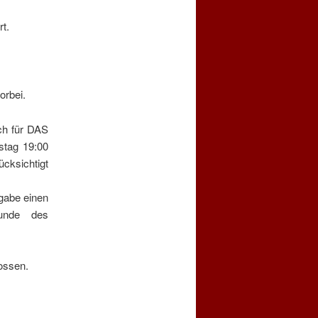
t.
orbei.
ch für DAS
tag 19:00
cksichtigt
ngabe einen
unde des
ossen.