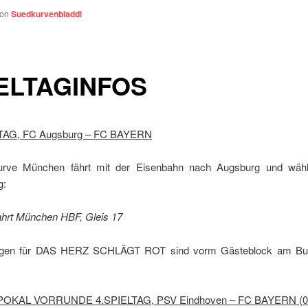
von
Suedkurvenbladdl
ELTAGINFOS
LTAG, FC Augsburg – FC BAYERN
urve München fährt mit der Eisenbahn nach
Augsburg
und wählt
g:
ahrt
München
HBF, Gleis 17
gen für DAS HERZ SCHLÄGT ROT sind vorm Gästeblock am Bus
KAL VORRUNDE 4.SPIELTAG, PSV Eindhoven – FC BAYERN (
0