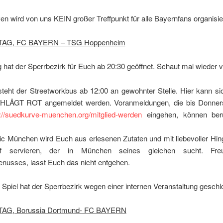
en wird von uns KEIN großer Treffpunkt für alle Bayernfans organisier
LTAG, FC BAYERN – TSG Hoppenheim
 hat der Sperrbezirk für Euch ab 20:30 geöffnet. Schaut mal wieder v
teht der Streetworkbus ab 12:00 an gewohnter Stelle. Hier kann si
LÄGT ROT angemeldet werden. Voranmeldungen, die bis Donners
p://suedkurve-muenchen.org/mitglied-werden
eingehen, können berü
ic
München
wird Euch aus erlesenen Zutaten und mit liebevoller Hi
pf servieren, der in
München
seines gleichen sucht. Fre
usses, lasst Euch das nicht entgehen.
piel hat der Sperrbezirk wegen einer internen Veranstaltung geschl
LTAG, Borussia Dortmund- FC BAYERN