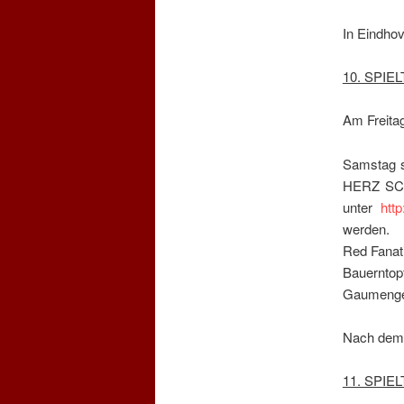
In Eindhov
10. SPIE
Am Freitag
Samstag s
HERZ SCH
unter
htt
werden.
Red Fanat
Bauernto
Gaumengen
Nach dem S
11. SPIE